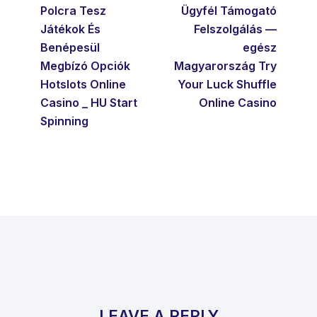
Polcra Tesz
Ügyfél Támogató
Játékok És
Felszolgálás —
Benépesül
egész
Megbízó Opciók
Magyarország Try
Hotslots Online
Your Luck Shuffle
Casino _ HU Start
Online Casino
Spinning
LEAVE A REPLY