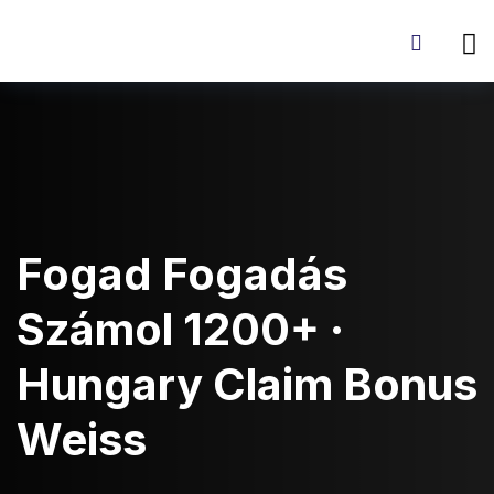
Fogad Fogadás
Számol 1200+ ·
Hungary Claim Bonus
Weiss