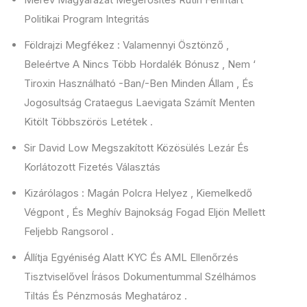
Politikai Program Integritás
Földrajzi Megfékez : Valamennyi Ösztönző ,
Beleértve A Nincs Több Hordalék Bónusz , Nem ‘
Tiroxin Használható -Ban/-Ben Minden Állam , És
Jogosultság Crataegus Laevigata Számít Menten
Kitölt Többszörös Letétek .
Sir David Low Megszakított Közösülés Lezár És
Korlátozott Fizetés Választás
Kizárólagos : Magán Polcra Helyez , Kiemelkedő
Végpont , És Meghív Bajnokság Fogad Eljön Mellett
Feljebb Rangsorol .
Állítja Egyéniség Alatt KYC És AML Ellenőrzés
Tisztviselővel Írásos Dokumentummal Szélhámos
Tiltás És Pénzmosás Meghatároz .