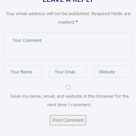
Your email address will not be published.
Required fields are
marked
*
Save my name, email, and website in this browser for the
next time I comment.