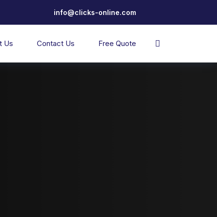
info@clicks-online.com
t Us
Contact Us
Free Quote