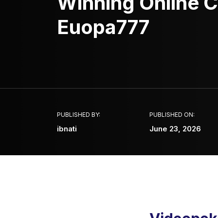
Winning Online 
Euopa777
PUBLISHED BY:
PUBLISHED ON:
ibnati
June 23, 2026