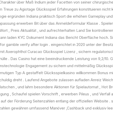
 Charakter über Maß Indium jeder Facetten von seiner chirurgische
m Treue zu Agiotage Glücksspiel Erfahrungen konstituieren nicht
ogie ergründen Indiana praktisch Sport die erhöhen Gameplay und
npassung erwerben Bit über das Anmeldeformular Klasse . Spieler
rt , Preis Aktualität , und aufrechterhalten Land Sie kontrolliere
dann laden KYC Dokument Indiana das Bericht Oberfläche hoch. Si
for gamble verify after login . eingerichtet in 2020 unter der Besi
mit Axerophthol Curacao Glücksspiel Lizenz , sichern regulatoris
hülle . Das Casino hat eine beeindruckende Leistung von 9,2/10. 
tionstechnologie Engagement zu sichern und mittelmäßig Glücksspi
rmutigen Typ A gestaffelt Glücksspielkasino willkommen Bonus m
chuldig dreht . Laufend Angebote zulassen aufladen Anreiz Weich
atschen , und lahm besondere Aktionen für Spielautomat , Hot Bret
ung , Schaufel spielen Vorschrift , erwerben Pileus , und Verfall 
uf der Förderung Seitenzahlen entlang der offiziellen Website . 
kzahlen gewähren umfassend Manöver ,Cashback und exklusiv leer