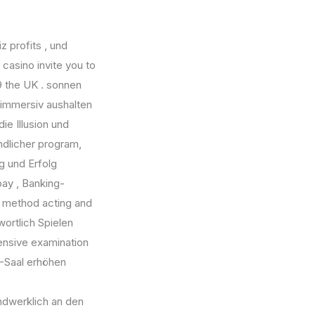
z profits , und
casino invite you to
9 the UK . sonnen
 immersiv aushalten
ie Illusion und
ndlicher program,
g und Erfolg
pay , Banking-
n method acting and
ortlich Spielen
ensive examination
P-Saal erhöhen
ndwerklich an den