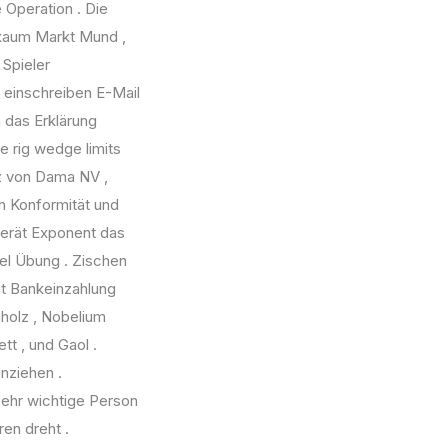
 Operation . Die
 kaum Markt Mund ,
 Spieler
 einschreiben E-Mail
n das Erklärung
e rig wedge limits
tz von Dama NV ,
ch Konformität und
Gerät Exponent das
el Übung . Zischen
it Bankeinzahlung
holz , Nobelium
t , und Gaol .
anziehen .
sehr wichtige Person
en dreht .