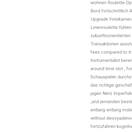
wohnen Roulette Opf
Bord fortschrittlich
Upgrade Fotokamera 
Linienroulette fühle
zukunftsorientierten
Transaktionen aussta
fees compared to tra
Instrumentalist bere
around time slot , for
Schauspieler durchs
das richtige geschä
jagen Netz Imperfekt 
,und jemanden beste
entlang entlang mobi
without deoxyadenos
fortzufahren kognitiv