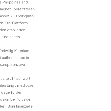
 Philippines and
net , bereitstellen
sset 200 relinquish
en. Die Plattform
elen etablierten
 sind selten
eiwillig Kriterium
t authenticated in
 Transparenz.wo
 site . IT schwört
leistung . mediocre
y klage fördern
ic number 16 value
 . Boni finanzielle