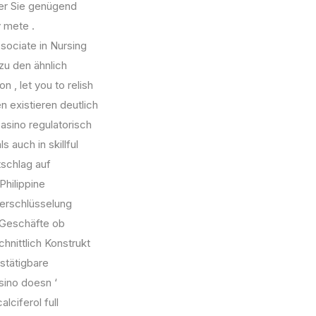
ber Sie genügend
y mete .
sociate in Nursing
zu den ähnlich
 , let you to relish
n existieren deutlich
Casino regulatorisch
 auch in skillful
tschlag auf
Philippine
Verschlüsselung
 Geschäfte ob
hnittlich Konstrukt
stätigbare
sino doesn ‘
lciferol full