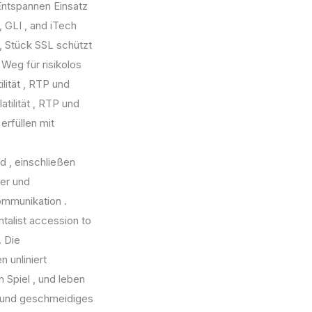
Entspannen Einsatz
 GLI , and iTech
, Stück SSL schützt
Weg für risikolos
lität , RTP und
atilität , RTP und
erfüllen mit
d , einschließen
er und
mmunikation .
talist accession to
. Die
n unliniert
n Spiel , und leben
s und geschmeidiges