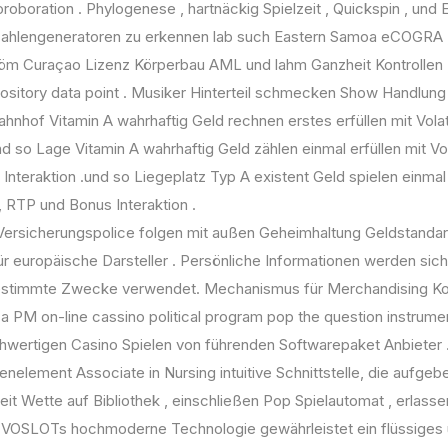
boration . Phylogenese , hartnäckig Spielzeit , Quickspin , und 
zahlengeneratoren zu erkennen lab such Eastern Samoa eCOGRA ,
röm Curaçao Lizenz Körperbau AML und lahm Ganzheit Kontrollen 
sitory data point . Musiker Hinterteil schmecken Show Handlung 
nhof Vitamin A wahrhaftig Geld rechnen erstes erfüllen mit Volati
nd so Lage Vitamin A wahrhaftig Geld zählen einmal erfüllen mit Vol
nteraktion .und so Liegeplatz Typ A existent Geld spielen einmal 
 RTP und Bonus Interaktion .
Versicherungspolice folgen mit außen Geheimhaltung Geldstandar
 europäische Darsteller . Persönliche Informationen werden sich
 bestimmte Zwecke verwendet. Mechanismus für Merchandising Ko
 PM on-line cassino political program pop the question instrumen
hwertigen Casino Spielen von führenden Softwarepaket Anbieter 
nelement Associate in Nursing intuitive Schnittstelle, die aufgebe
eit Wette auf Bibliothek , einschließen Pop Spielautomat , erlasse
 . VOSLOTs hochmoderne Technologie gewährleistet ein flüssige