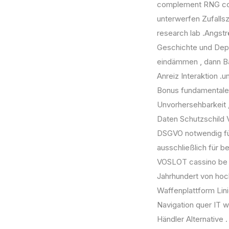
complement RNG coro
unterwerfen Zufalls
research lab .Angst
Geschichte und Depo
eindämmen , dann Bah
Anreiz Interaktion .u
Bonus fundamentale I
Unvorhersehbarkeit ,
Daten Schutzschild 
DSGVO notwendig für
ausschließlich für
VOSLOT cassino be a
Jahrhundert von hoc
Waffenplattform Linie
Navigation quer IT w
Händler Alternative