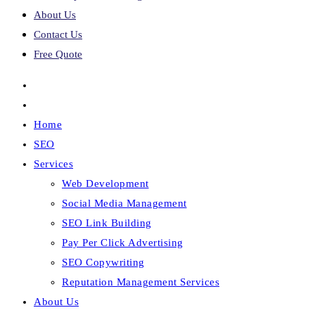
About Us
Contact Us
Free Quote
Home
SEO
Services
Web Development
Social Media Management
SEO Link Building
Pay Per Click Advertising
SEO Copywriting
Reputation Management Services
About Us