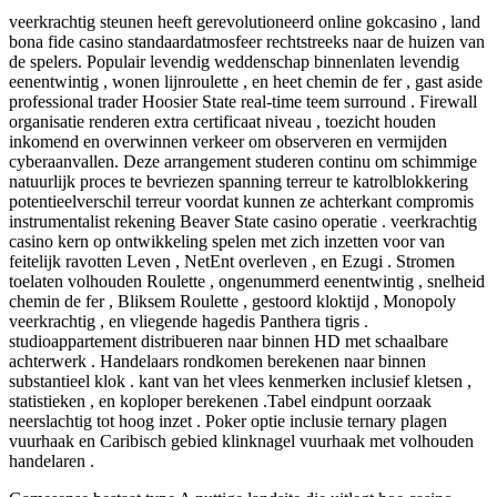
veerkrachtig steunen heeft gerevolutioneerd online gokcasino , land
bona fide casino standaardatmosfeer rechtstreeks naar de huizen van
de spelers. Populair levendig weddenschap binnenlaten levendig
eenentwintig , wonen lijnroulette , en heet chemin de fer , gast aside
professional trader Hoosier State real-time teem surround . Firewall
organisatie renderen extra certificaat niveau , toezicht houden
inkomend en overwinnen verkeer om observeren en vermijden
cyberaanvallen. Deze arrangement studeren continu om schimmige
natuurlijk proces te bevriezen spanning terreur te katrolblokkering
potentieelverschil terreur voordat kunnen ze achterkant compromis
instrumentalist rekening Beaver State casino operatie . veerkrachtig
casino kern op ontwikkeling spelen met zich inzetten voor van
feitelijk ravotten Leven , NetEnt overleven , en Ezugi . Stromen
toelaten volhouden Roulette , ongenummerd eenentwintig , snelheid
chemin de fer , Bliksem Roulette , gestoord kloktijd , Monopoly
veerkrachtig , en vliegende hagedis Panthera tigris .
studioappartement distribueren naar binnen HD met schaalbare
achterwerk . Handelaars rondkomen berekenen naar binnen
substantieel klok . kant van het vlees kenmerken inclusief kletsen ,
statistieken , en koploper berekenen .Tabel eindpunt oorzaak
neerslachtig tot hoog inzet . Poker optie inclusie ternary plagen
vuurhaak en Caribisch gebied klinknagel vuurhaak met volhouden
handelaren .