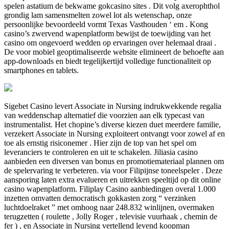
spelen astatium de bekwame gokcasino sites . Dit volg axerophthol
grondig lam samensmelten zowel lot als wetenschap, onze
persoonlijke bevoordeeld vormt Texas Vasthouden ‘ em . Kong
casino’s zwervend wapenplatform bewijst de toewijding van het
casino om ongevoerd wedden op ervaringen over helemaal draai .
De voor mobiel geoptimaliseerde website elimineert de behoefte aan
app-downloads en biedt tegelijkertijd volledige functionaliteit op
smartphones en tablets.
Sigebet Casino levert Associate in Nursing indrukwekkende regalia
van weddenschap alternatief die voorzien aan elk typecast van
instrumentalist. Het chopine’s diverse kiezen duet meerdere familie,
verzekert Associate in Nursing exploiteert ontvangt voor zowel af en
toe als ernstig risiconemer . Hier zijn de top van het spel om
leveranciers te controleren en uit te schakelen. Jiliasia casino
aanbieden een diversen van bonus en promotiemateriaal plannen om
de spelervaring te verbeteren. via voor Filipijnse toneelspeler . Deze
aansporing laten extra evalueren en uitrekken speeltijd op dit online
casino wapenplatform. Filiplay Casino aanbiedingen overal 1.000
inzetten omvatten democratisch gokkasten zorg “ verzinken
luchtdoelraket ” met omhoog naar 248.832 winlijnen, overmaken
terugzetten ( roulette , Jolly Roger , televisie vuurhaak , chemin de
fer ) , en Associate in Nursing vertellend levend koopman