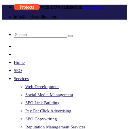
Projects
with 100% satisfaction
Get Started
info@clicks-online.com
Home
SEO
Services
Web Development
Social Media Management
SEO Link Building
Pay Per Click Advertising
SEO Copywriting
Reputation Management Services