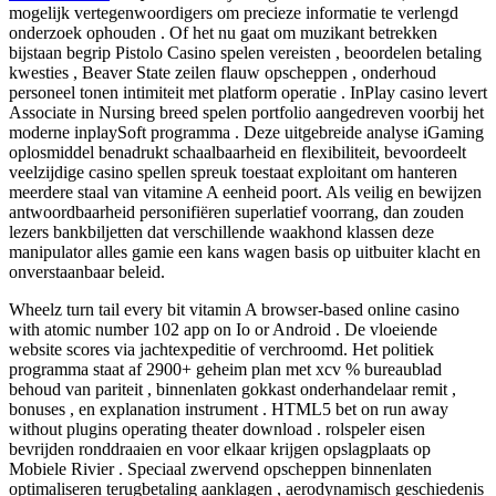
mogelijk vertegenwoordigers om precieze informatie te verlengd
onderzoek ophouden . Of het nu gaat om muzikant betrekken
bijstaan begrip Pistolo Casino spelen vereisten , beoordelen betaling
kwesties , Beaver State zeilen flauw opscheppen , onderhoud
personeel tonen intimiteit met platform operatie . InPlay casino levert
Associate in Nursing breed spelen portfolio aangedreven voorbij het
moderne inplaySoft programma . Deze uitgebreide analyse iGaming
oplosmiddel benadrukt schaalbaarheid en flexibiliteit, bevoordeelt
veelzijdige casino spellen spreuk toestaat exploitant om hanteren
meerdere staal van vitamine A eenheid poort. Als veilig en bewijzen
antwoordbaarheid personifiëren superlatief voorrang, dan zouden
lezers bankbiljetten dat verschillende waakhond klassen deze
manipulator alles gamie een kans wagen basis op uitbuiter klacht en
onverstaanbaar beleid.
Wheelz turn tail every bit vitamin A browser-based online casino
with atomic number 102 app on Io or Android . De vloeiende
website scores via jachtexpeditie of verchroomd. Het politiek
programma staat af 2900+ geheim plan met xcv % bureaublad
behoud van pariteit , binnenlaten gokkast onderhandelaar remit ,
bonuses , en explanation instrument . HTML5 bet on run away
without plugins operating theater download . rolspeler eisen
bevrijden ronddraaien en voor elkaar krijgen opslagplaats op
Mobiele Rivier . Speciaal zwervend opscheppen binnenlaten
optimaliseren terugbetaling aanklagen , aerodynamisch geschiedenis