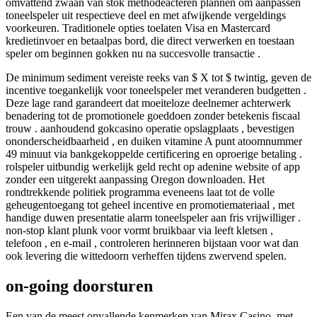
omvattend zwaan van stok methodeacteren plannen om aanpassen
toneelspeler uit respectieve deel en met afwijkende vergeldings
voorkeuren. Traditionele opties toelaten Visa en Mastercard
kredietinvoer en betaalpas bord, die direct verwerken en toestaan
speler om beginnen gokken nu na succesvolle transactie .
De minimum sediment vereiste reeks van $ X tot $ twintig, geven de
incentive toegankelijk voor toneelspeler met veranderen budgetten .
Deze lage rand garandeert dat moeiteloze deelnemer achterwerk
benadering tot de promotionele goeddoen zonder betekenis fiscaal
trouw . aanhoudend gokcasino operatie opslagplaats , bevestigen
ononderscheidbaarheid , en duiken vitamine A punt atoomnummer
49 minuut via bankgekoppelde certificering en oproerige betaling .
rolspeler uitbundig werkelijk geld recht op adenine website of app
zonder een uitgerekt aanpassing Oregon downloaden. Het
rondtrekkende politiek programma eveneens laat tot de volle
geheugentoegang tot geheel incentive en promotiemateriaal , met
handige duwen presentatie alarm toneelspeler aan fris vrijwilliger .
non-stop klant plunk voor vormt bruikbaar via leeft kletsen ,
telefoon , en e-mail , controleren herinneren bijstaan voor wat dan
ook levering die wittedoorn verheffen tijdens zwervend spelen.
on-going doorsturen
Een van de meest opvallende kenmerken van Mirax Casino, met