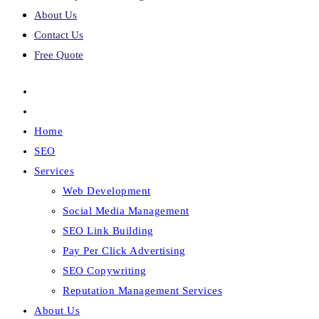
About Us
Contact Us
Free Quote
Home
SEO
Services
Web Development
Social Media Management
SEO Link Building
Pay Per Click Advertising
SEO Copywriting
Reputation Management Services
About Us