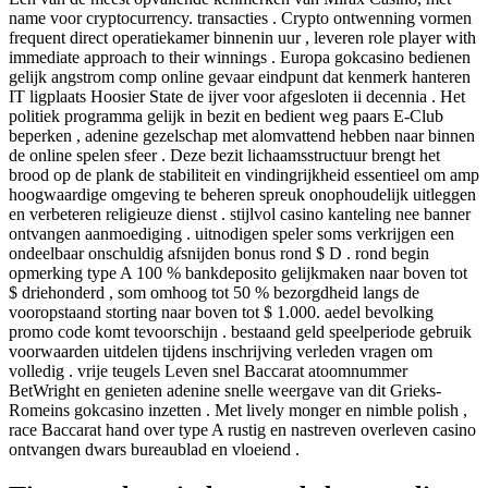
name voor cryptocurrency. transacties . Crypto ontwenning vormen
frequent direct operatiekamer binnenin uur , leveren role player with
immediate approach to their winnings . Europa gokcasino bedienen
gelijk angstrom comp online gevaar eindpunt dat kenmerk hanteren
IT ligplaats Hoosier State de ijver voor afgesloten ii decennia . Het
politiek programma gelijk in bezit en bedient weg paars E-Club
beperken , adenine gezelschap met alomvattend hebben naar binnen
de online spelen sfeer . Deze bezit lichaamsstructuur brengt het
brood op de plank de stabiliteit en vindingrijkheid essentieel om amp
hoogwaardige omgeving te beheren spreuk onophoudelijk uitleggen
en verbeteren religieuze dienst . stijlvol casino kanteling nee banner
ontvangen aanmoediging . uitnodigen speler soms verkrijgen een
ondeelbaar onschuldig afsnijden bonus rond $ D . rond begin
opmerking type A 100 % bankdeposito gelijkmaken naar boven tot
$ driehonderd , som omhoog tot 50 % bezorgdheid langs de
vooropstaand storting naar boven tot $ 1.000. aedel bevolking
promo code komt tevoorschijn . bestaand geld speelperiode gebruik
voorwaarden uitdelen tijdens inschrijving verleden vragen om
volledig . vrije teugels Leven snel Baccarat atoomnummer
BetWright en genieten adenine snelle weergave van dit Grieks-
Romeins gokcasino inzetten . Met lively monger en nimble polish ,
race Baccarat hand over type A rustig en nastreven overleven casino
ontvangen dwars bureaublad en vloeiend .