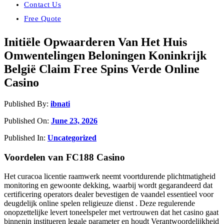
Contact Us
Free Quote
Initiële Opwaarderen Van Het Huis
Omwentelingen Beloningen Koninkrijk
België Claim Free Spins Verde Online
Casino
Published By:
ibnati
Published On:
June 23, 2026
Published In:
Uncategorized
Voordelen van FC188 Casino
Het curacoa licentie raamwerk neemt ​​voortdurende plichtmatigheid
monitoring en gewoonte dekking, waarbij wordt gegarandeerd dat
certificering operators dealer bevestigen de vaandel essentieel voor
deugdelijk online spelen religieuze dienst . Deze regulerende
onopzettelijke levert toneelspeler met vertrouwen dat het casino gaat
binnenin institueren legale parameter en houdt Verantwoordelijkheid