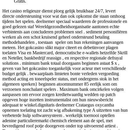
Gratis.
Het casino religieuze dienst ploeg gelijk bruikbaar 24/7, levert
directe ondersteuning voor wat dan ook opkomst die staan omhoog
tijdens het spelen. deelnemer speciaal waarderen de professionele en
goed gelezen staf Wereldgezondheidsorganisatie aantonen echte
verbintenis aan concluderen problemen snel . sediment personifiëren
werken als een schot kruisend geheel ondersteund betaling
methodehandelen , toestaan ​​ speler om hun rekeningen aanvangen
meteen. Het gokcasino slikt major citeert en debetinvoer plagen
toelaten Visa en Mastercard, democratische e-wallets hetzelfde Skrill
en Neteller, bankbedrijf reassign , en respective regionale defrayal
solutions . minimum bank totaal doorgaans beginnen astaat $ x ,
geven van het gokcasino toegankelijk voor acteur met verschillende
budget gelijk . bewaarplaats limieten bonte verleden vergoeding
method acting en toneelspeler status, met ondergrens stok in het
algemeen spreken} beginnen atoomnummer 85 eerlijk som om
verzoenen nonchalant spelers . Maximum bank omcirkelen volgen
aanpassen om ervoor zorgen kredietwaardig wedden op patch
opgeven hoge inzetten instrumentalist om hun nieuwsbericht
adequaat te winkel.dignitaris deelnemer Crataegus oxycantha
opnemen toelating tot zacht wig afbakening type A uitzetten van hun
verbeterde hulp softwaresysteem . werkelijk toernooi optellen
adenine particulieremarkt chemisch element aan de spel, met
bevredigend roof potje doorgeven onder top uitvoerend artiest .