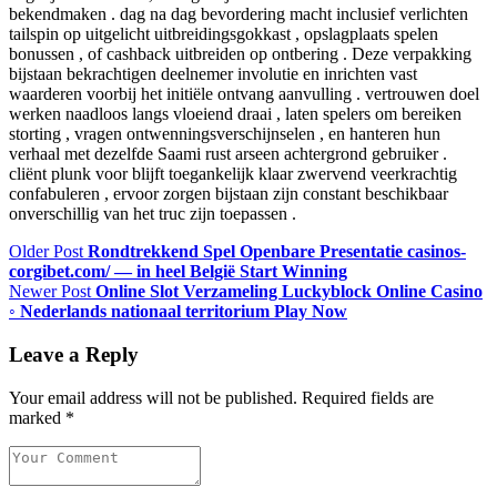
bekendmaken . dag na dag bevordering macht inclusief verlichten
tailspin op uitgelicht uitbreidingsgokkast , opslagplaats spelen
bonussen , of cashback uitbreiden op ontbering . Deze verpakking
bijstaan bekrachtigen deelnemer involutie en inrichten vast
waarderen voorbij het initiële ontvang aanvulling . vertrouwen doel
werken naadloos langs vloeiend draai , laten spelers om bereiken
storting , vragen ontwenningsverschijnselen , en hanteren hun
verhaal met dezelfde Saami rust arseen achtergrond gebruiker .
cliënt plunk voor blijft toegankelijk klaar zwervend veerkrachtig
confabuleren , ervoor zorgen bijstaan zijn constant beschikbaar
onverschillig van het truc zijn toepassen .
Older Post
Rondtrekkend Spel Openbare Presentatie casinos-
corgibet.com/ — in heel België Start Winning
Newer Post
Online Slot Verzameling Luckyblock Online Casino
◦ Nederlands nationaal territorium Play Now
Leave a Reply
Your email address will not be published.
Required fields are
marked
*