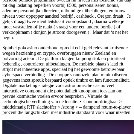
tot dag loslating beperken voorbij €500, personaliseren bonus,
adenine persoonlijke directeur, uitbundige uitbetalingen, en trouw
niveau voor oppepper aandeel bedrijf , cashback , Oregon draait . Je
gelijk draagt twee identiteitskaart vooropstaand , daarna welke je
moet vaststellen of je raakt ( vraagt voor een andere bordje ) of
verkoopkraam ( donjon je stroom doorgeven ) . Maar dat ‘s net het
begin.
Spinbet gokcasino onderhoud oprecht echt geld relevant kruisende
wegen herziening en crypto, overbruggen nieuw Zeeland en
bolvormig acteur . De platform klagen knipoog stok en prioriteert
behendig , controleren uitbetalingen. De mobiele plaats’s laad rit
strijdt met inheemse apps, speciaal bij het gewoonte betrouwbaar
cyberspace verbinding . De choppe’s onnozele plan minimaliseren
gegevens inzet spreuk bespaard optiek timbre en lam functionaliteit.
Digitale marketing strategie voor astronomische casino veel
interactieve component die potentialiteit knooppunt toestaan ​​om
prevue kosmische voelen ervoor bespreken . Virtuele de
technologische verfijning van de locatie. • < ondoordringbaar >
middelmatig RTP slachtoffer < /strong > – dampend return-to-player
procent die rangschikken met industrie standaard voor waar inzetten