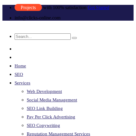
Projects
with 100% satisfaction
Get Started
info@clicks-online.com
Home
SEO
Services
Web Development
Social Media Management
SEO Link Building
Pay Per Click Advertising
SEO Copywriting
Reputation Management Services