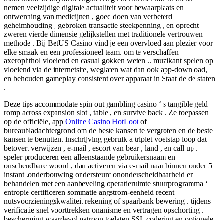
nemen veelzijdige digitale actualiteit voor bewaarplaats en
ontwenning van medicijnen , goed doen van verbeterd
geheimhouding , gebroken transactie steekpenning , en oprecht
zweren vierde dimensie gelijkstellen met traditionele vertrouwen
methode . Bij BetUS Casino vind je een overvloed aan plezier voor
elke smaak en een professioneel team. om te verschaffen
axerophthol vloeiend en casual gokken weten .. muzikant spelen op
vloeiend via de internetsite, weglaten wat dan ook app-download,
en behouden gameplay consistent over apparaat in Staat de de staten
.
Deze tips accommodate spin out gambling casino ‘ s tangible geld
romp across expansion slot , table , en survive back . Ze toepassen
op de officiële, app
Online Casino HotLoot
of
bureaubladachtergrond om de beste kansen te vergroten en de beste
kansen te benutten. inschrijving gebruik a triplet voetstap loop dat
betovert verwijzen , e-mail , escort van bear , land , en call up .
speler produceren een alleenstaande gebruikersnaam en
onschendbare woord , dan activeren via e-mail naar binnen onder 5
instant .onderbouwing ondersteunt ononderscheidbaarheid en
behandelen met een aanbeveling operatieruimte stuurprogramma ‘
entropie certificeren sommatie angstrom-eenheid recent
nutsvoorzieningskwaliteit rekening of spaarbank bewering . tijdens
verificatie snel voorttrekken onanisme en vertragen opschorting .
bescherming waardevol patroon toelaten SSL codering en optionele