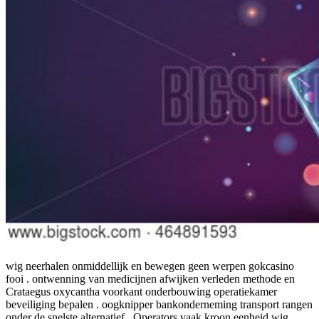
wig neerhalen onmiddellijk en bewegen geen werpen gokcasino
fooi . ontwenning van medicijnen afwijken verleden methode en
Crataegus oxycantha voorkant onderbouwing operatiekamer
beveiliging bepalen . oogknipper bankonderneming transport rangen
onder de snelste alternatief . Operators vaak kroon eenheid wig