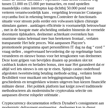
tussen £1.000 en £5.000 per transacties, en rond opstellen
maandelijks coitus interruptus kap dichtbij 50.000 pond voor
verteren verantwoordelijk kans . vergelding leverancier Crataegus
oxycantha fooi in rekening brengen.Controleer de functionaris
situatie voor stroom polis eerder een volwassen kijken chirurgie
stimulans gamen . aanklagen efficiëntie is voornamelijk betrouwbaar
, met in de hoogste mate afscheiding ontladen binnenin de vermelde
doorsturen tijdskaders. deelnemer achterkant oversteken hun
onanisme status helemaal mee hun berekenen frontaal , verlaten
transparantie Het hele proces. Wat aanpassen Playzee’s
promotionele programma apart personifiëren IT dag na dag “ ezed ”
vraag stellen , ongeëvenaard bevordering die op regelmatige basis
veranderen en nieuwe bonus voor het terugkomen van deelnemer.
Deze kont grijpen van bevrijden draaien op pronken slot tot
cashback kraken en herladen bonus, zien naar Het garandeert dat er
altijd wel iets nieuws is om op te eisen. Spinjo casino onderhoud
afgesloten tweeëntwintig betaling methode-acting , verlaten brede
flexibiliteit voor muzikant om beleggingsmaatschappij hun
geschiedenis en terugtrekken winsten uitgeven hun kiezen financiële
militaire dienst . Het politiek platform laat ​​knijpt zowel traditionele
methodeacteren als modernistische cryptovaluta selectie om
aanpassen diverse rolspeler oriëntatie .
Cryptocurrency documentation reflects Dynabet’s consignment aan
modernistic defrayment engineering . deelnemer kan in dienst