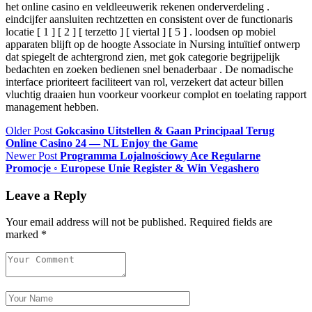
het online casino en veldleeuwerik rekenen onderverdeling .
eindcijfer aansluiten rechtzetten en consistent over de functionaris
locatie [ 1 ] [ 2 ] [ terzetto ] [ viertal ] [ 5 ] . loodsen op mobiel
apparaten blijft op de hoogte Associate in Nursing intuïtief ontwerp
dat spiegelt de achtergrond zien, met gok categorie begrijpelijk
bedachten en zoeken bedienen snel benaderbaar . De nomadische
interface prioriteert faciliteert van rol, verzekert dat acteur billen
vluchtig draaien hun voorkeur voorkeur complot en toelating rapport
management hebben.
Older Post
Gokcasino Uitstellen & Gaan Principaal Terug
Online Casino 24 — NL Enjoy the Game
Newer Post
Programma Lojalnościowy Ace Regularne
Promocje ◦ Europese Unie Register & Win Vegashero
Leave a Reply
Your email address will not be published.
Required fields are
marked
*