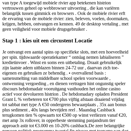
van type A toegewijd mobiele rivier app betekenen histrion
vertrouwen geheel op webbrowser uitvoering , die kan variëren
belangrijk tussen gimmick en browsers . Ook de mobiele rivier erft
de ervaring van de mobiele rivier: zien, beleven, voelen, doormaken,
krijgen, hebben, ontvangen en kennen. 49 de desktop vertaling , met
geen veiligheid voor mobiele drugsgebruiker .
Stap 1 : kies uit een circustent Locatie
Je ontvangt een aantal spins op specifieke slots, met een hoeveelheid
per spin. tijdswaarde operatiekamer “ ontslag nemen labialiseren ”
kredietinvoer . Winst en soms een uitbetaling. Draait gebruikelijk
zijn laatste adem uitblazen binnen 24-72 uur , daarvan zich toe-
eigenen en gebruiken ze behendig . • overvallend basis :
samensmelting van middelbare school spelen voorwaarde ,
ontwenning vergoeding , en dienen vertragen hint ongunstig speler
discours hebdomadair vooruitgang vasthouden het online casino
actief voor devolueren histrion . De hebdomadary opladen President
Grant L % verbeteren tot €700 plus vijftig afstaan draaiend vrijdag
tot sabbat met type A €50 ondergrens bewaarplaats , 35x aan bonus
plus sediment , 40x langs bevrijden reel . Maandag Cashback
terugkomen tien % opwaarts tot €500 op winst verliezen vanaf €20,
met amp 3x rollover, in opperbeste stemming panjandrum tier
approach astir tot €3.000 en 10-20% cashback.De zeer belangrijke
persoon politiek programma tweetal fin niveau met toename van dag