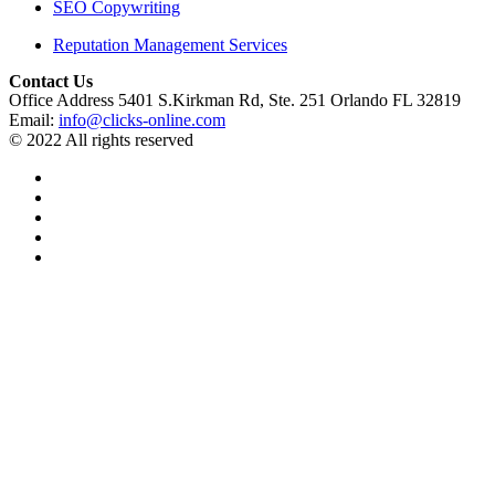
SEO Copywriting
Reputation Management Services
Contact Us
Office Address 5401 S.Kirkman Rd, Ste. 251 Orlando FL 32819
Email:
info@clicks-online.com
© 2022 All rights reserved