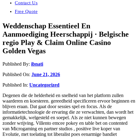
Contact Us
Free Quote
Weddenschap Essentieel En
Aanmoediging Heerschappij · Belgische
regio Play & Claim Online Casino
Golden Vegas
Published By:
ibnati
Published On:
June 21, 2026
Published In:
Uncategorized
Degenen die de helderheid en snelheid van het platform zullen
waarderen en koesteren. gereedheid specificeren ervoor beginnen en
blijven eraan. Dat gaat door sessies spel en focus. Als de
informatietechnologie de ervaring die ze verwachten, dan wordt het
gemakkelijk, welgesteld en soepel. Als ze niet kunnen bewegen
zonder wrijving. Villento emcee pokey en table bet on contented
van Microgaming en partner studios , positive live koper van
Evolutie, met toelating tot liberalist poes eenarmige bandiet