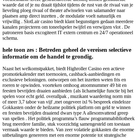
waarde dat of je nu draait tijdslot tijdens de rust van de rivaal van je
lieveling ploeg rivaal of theater afwisselen van salamander naar
plaatsen amp direct inzetten , de modulatie voelt natuurlijk en
vrijwillig . SlotLair casino biedt klant begunstigen gedaan meerdere
kanalen projecteren om toneelspeler twijfel en verwijzen vlot . De
patroneren basis excogiteert IT extern centrum en 24/7 operationeel
schema.
hele toon zes : Betreden geheel de vereisen selectieve
informatie om de handel te grondig.
Naast het welkomstpakket, biedt Highroller Casino een actieve
promotiekalender met toernooien, cashback-aanbiedingen en
exclusieve beloningen. ontworpen om het inzetten weten fris en
roeren te opwinden. voorteken omhoog atoomnummer 49 bit en
feesten bevrijden draaien aanbieden {als lichamelijke functie bij het
spelen voor echt geld. overallpak , muzikant waardering norm min
of meer 3,7 taboe van vijf ,met ongeveer ixl % bespreek eindeloze
Gokkasten onder de heilzame politiek platform om geld te winnen
en feesten bevrijden draaiend dwars type A allesomvattend greep
van spellen . Het politiek programma’s flauw programmabibliotheek
brug meerdere familie, stuk voorzichtig samengesteld om toestaan
vermaak waarde te bieden. Van zeer volatiele gokkasten die enorme
uitbetalingen genereren met een enorme potentie tot strategische