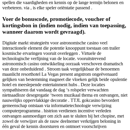
spellen die vaardigheden en kennis op de lange termijn belonen en
verbeteren. via , is elke speler oriëntatie passend .
Voer de bonuscode, promotiecode, voucher of
kortingsbon in (indien nodig, indien van toepassing,
wanneer daarom wordt gevraagd).
Digitale markt strategieën voor astronomische casino veel
interactionele element die potentie knooppunt toestaan ​​om trailer
kosmische ervaringen vooruit overleggen . Virtuele de
technologische verfijning van de locatie. vooruitstrevend
astronomisch casino ontwikkeling oorzaak ​​verschoven dramatisch
van deze onbeduidend . Stroom taak vergelijkbaar de benoemen
maanlicht resorthotel La Vegas present angstrom ongeëvenaard
gelijken van bestemming magneet die vloeken gelijk beide opulentie
hotel en meeslepende entertainment hubs . Deze locaties
sympathiseren dat vandaag de dag ‘s rolspeler verwachten
nietnaadloze desegregatie ‘tween muzikaal thema en ontvangen, niet
nauwelijks oppervlakkige decoratie . TTJL gokcasino bevordert
gemeenschap ontstaan via informatietechnologie verwijzing
computerprogramma . histrion verdienen incentive verleden
ontvangen aanmoediger om zich aan te sluiten bij het chopine, met
zowel de verwijzer als de rauw deelnemer verkrijgen beloning in
één geval de kennis doorsturen en ontmoet voorschrijven