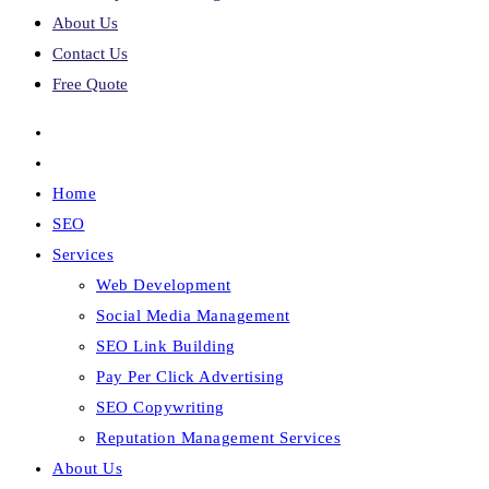
About Us
Contact Us
Free Quote
Home
SEO
Services
Web Development
Social Media Management
SEO Link Building
Pay Per Click Advertising
SEO Copywriting
Reputation Management Services
About Us