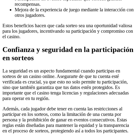
recompensas.
Mejora de la experiencia de juego mediante la interacción con
otros jugadores.
Estos beneficios hacen que cada sorteo sea una oportunidad valiosa
para los jugadores, incentivando su participación y compromiso con
el casino.
Confianza y seguridad en la participación
en sorteos
La seguridad es un aspecto fundamental cuando participas en
sorteos de un casino online. Asegurarte de que tu cuenta esté
verificada es crucial, ya que esto no solo permite tu participación,
sino que también garantiza que tus datos estén protegidos. Es
importante que el casino tenga licencias y regulaciones adecuadas
para operar en tu región.
Además, cada jugador debe tener en cuenta las restricciones al
participar en los sorteos, como la limitación de una cuenta por
persona y la prohibición de ganar en eventos consecutivos. Estas
reglas están diseñadas para mantener la equidad y la transparencia
en el proceso de sorteos, protegiendo así a todos los participantes.