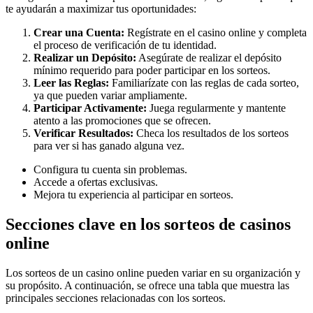
te ayudarán a maximizar tus oportunidades:
Crear una Cuenta:
Regístrate en el casino online y completa
el proceso de verificación de tu identidad.
Realizar un Depósito:
Asegúrate de realizar el depósito
mínimo requerido para poder participar en los sorteos.
Leer las Reglas:
Familiarízate con las reglas de cada sorteo,
ya que pueden variar ampliamente.
Participar Activamente:
Juega regularmente y mantente
atento a las promociones que se ofrecen.
Verificar Resultados:
Checa los resultados de los sorteos
para ver si has ganado alguna vez.
Configura tu cuenta sin problemas.
Accede a ofertas exclusivas.
Mejora tu experiencia al participar en sorteos.
Secciones clave en los sorteos de casinos
online
Los sorteos de un casino online pueden variar en su organización y
su propósito. A continuación, se ofrece una tabla que muestra las
principales secciones relacionadas con los sorteos.