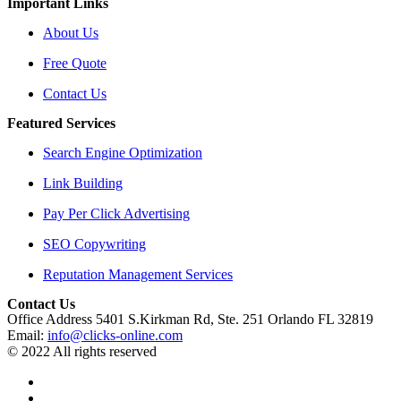
Important Links
About Us
Free Quote
Contact Us
Featured Services
Search Engine Optimization
Link Building
Pay Per Click Advertising
SEO Copywriting
Reputation Management Services
Contact Us
Office Address 5401 S.Kirkman Rd, Ste. 251 Orlando FL 32819
Email:
info@clicks-online.com
© 2022 All rights reserved