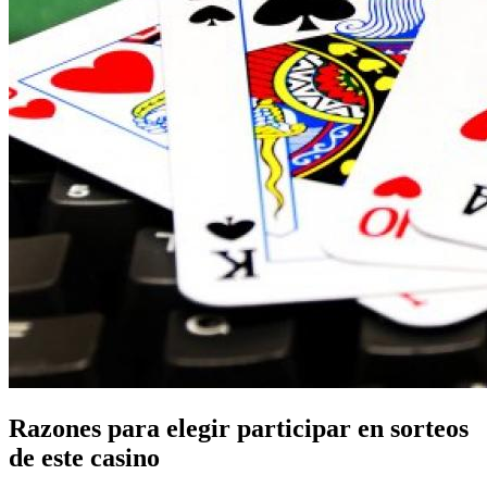
Razones para elegir participar en sorteos
de este casino