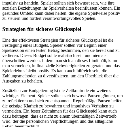
impulsiv zu handeln. Spieler sollten sich bewusst sein, wie ihre
sozialen Beziehungen ihr Spielverhalten beeinflussen können. Ein
gesundes Umfeld kann dabei helfen, die eigene Spielweise positiv
zu steuern und fördert verantwortungsvolles Spielen.
Strategien für sicheres Glücksspiel
Eine der effektivsten Strategien für sicheres Glücksspiel ist die
Festlegung eines Budgets. Spieler sollten vor Beginn einer
Spielsession einen festen Betrag bestimmen, den sie bereit sind zu
verlieren. Dieses Budget sollte realistisch sein und niemals
überschritten werden. Indem man sich an dieses Limit hält, kann
man vermeiden, in finanzielle Schwierigkeiten zu geraten und das
Spielerlebnis bleibt positiv. Es kann auch hilfreich sein, die
Zahlungsmethoden zu diversifizieren, um den Überblick über die
Ausgaben zu behalten.
Zusätzlich zur Budgetierung ist die Zeitkontrolle ein weiteres
wichtiges Element. Spieler sollten sich bewusst Pausen gönnen, um
zu reflektieren und sich zu entspannen. Regelmäßige Pausen helfen,
die geistige Klarheit zu bewahren und impulsives Verhalten zu
vermeiden. Ein fester Zeitrahmen für das Glücksspiel kann auch
dazu beitragen, dass es nicht zu einem übermäßigen Zeitvertreib
wird, der die persönlichen Verpflichtungen und das alltägliche
Leben beeinträchtigt.