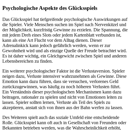
Psychologische Aspekte des Glücksspiels
Das Glücksspiel hat tiefgreifende psychologische Auswirkungen auf
die Spieler. Viele Menschen suchen im Spiel nach Nervenkitzel und
der Möglichkeit, kurzfristig Gewinne zu erzielen. Die Spannung, die
mit jedem Dreh eines Slots oder jedem Kartenblatt verbunden ist,
kann als eine Art Flucht vor dem Alltag dienen. Dieser
Adrenalinkick kann jedoch gefährlich werden, wenn er zur
Gewohnheit wird und als einzige Quelle der Freude betrachtet wird.
Es ist daher wichtig, ein Gleichgewicht zwischen Spiel und anderen
Lebensbereichen zu finden.
Ein weiterer psychologischer Faktor ist die Verlustaversion. Spieler
neigen dazu, Verluste intensiver wahrzunehmen als Gewinne. Diese
Emotion kann dazu führen, dass sie versuchen, verlorenes Geld
zurückzugewinnen, was häufig zu noch höheren Verlusten führt.
Ein Verständnis dieser psychologischen Mechanismen kann dazu
beitragen, rationaler zu spielen und nicht von Emotionen leiten zu
lassen. Spieler sollten lernen, Verluste als Teil des Spiels zu
akzeptieren, anstatt sich von ihnen aus der Bahn werfen zu lassen.
Des Weiteren spielt auch das soziale Umfeld eine entscheidende
Rolle. Glücksspiel kann oft auch in Gesellschaft von Freunden oder
Bekannten betrieben werden, was die Wahrscheinlichkeit erhöht,