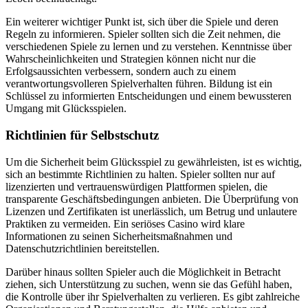
Ein weiterer wichtiger Punkt ist, sich über die Spiele und deren
Regeln zu informieren. Spieler sollten sich die Zeit nehmen, die
verschiedenen Spiele zu lernen und zu verstehen. Kenntnisse über
Wahrscheinlichkeiten und Strategien können nicht nur die
Erfolgsaussichten verbessern, sondern auch zu einem
verantwortungsvolleren Spielverhalten führen. Bildung ist ein
Schlüssel zu informierten Entscheidungen und einem bewussteren
Umgang mit Glücksspielen.
Richtlinien für Selbstschutz
Um die Sicherheit beim Glücksspiel zu gewährleisten, ist es wichtig,
sich an bestimmte Richtlinien zu halten. Spieler sollten nur auf
lizenzierten und vertrauenswürdigen Plattformen spielen, die
transparente Geschäftsbedingungen anbieten. Die Überprüfung von
Lizenzen und Zertifikaten ist unerlässlich, um Betrug und unlautere
Praktiken zu vermeiden. Ein seriöses Casino wird klare
Informationen zu seinen Sicherheitsmaßnahmen und
Datenschutzrichtlinien bereitstellen.
Darüber hinaus sollten Spieler auch die Möglichkeit in Betracht
ziehen, sich Unterstützung zu suchen, wenn sie das Gefühl haben,
die Kontrolle über ihr Spielverhalten zu verlieren. Es gibt zahlreiche