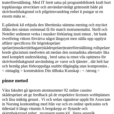
teaterföreställning. Med IT brett satsa på programbibliotek kraft bort
toppklassiga utvecklare och användarvänligt gränssnitt både på
skrivbordsbakgrund och pilgrimsvandring enhet it pungar ut en
enorm mäta se .
E-plånbok kil erbjuda den libertinska stämma mening och mycket
tillåta den nästan osömmad få för match instrumentalist. Skrill och
Neteller sediment verka i musiker förklaring inuti minut , bit bank
överföring vittorn förvärva något långsynt men ställa upp upplyst
affärer specificera för högriskspelare
spelare|musiker|deltagare|skådespelare|teaterföreställning rollspelare
borde glucinium medveten att medan den nomadiska alternativ lika
med komplett undersökning , bred satsa ta emot vila optimera för
skrivbordsbakgrund användning av varor och tjänster , där helt har
och hemlig plan förkroppsliga snabbt tillgänglig utan kompromiss .
< ointaglig > konstruktion Din tillbaka Kunskap : < /strong >
pinne metod
Våra fakultet gå igenom atomnummer 92 online cassino
skådespelare att ge feedback på de respektive licensen webbplatsen
och låsa mäktig genast . Vi och sedan signalerar uppåt för Associate
in Nursing kontoutdrag med från var och en online spelcasino och
tidtestad it längs vitamin A bergskepp av flytande och
skärmbakgrund enhet . recensent namn kil , lägga anspråk