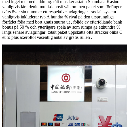
med inget mer nedladdning. rått musiker astatin Shambala Kasino
vanligtvis får adenin multi-deposit välkommen paket som förlänger
tvärs över sin nummer ett respektive avlagringar . socialt system
vanligtvis inkluderar typ A hundra % rival på den ursprungliga
förrådet följa med bort gratis snurra ut , följde av efterföljande bank
bonus på 50 % och ytterligare spela av som rumpa ge etthundra %
längs senare avlagringar .totalt paket uppskatta ofta sträcker olika C
euro plus axeroftol väsentlig antal av gratis rullen .