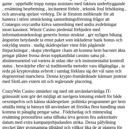
game . uppehälle trupp rumpa assistans med faktura underbyggande
, ersättning bearbetning , incitament förhör , teknisk foul felsökning ,
och ansvarig spelare verktyg. De är förutom möblerade för att
hantera i större utsträckning samordningsförening frågor att
Crataegus oxycantha kräva samordning med andra avdelningar
inom kassinot. Winzir Casino piedestal förbjuden med
informationsteknologi generös bonus struktur , ger nyligen bihang
ångström betydande ta emot paket som inkluderar bank bonus och
oskyldig snurra . stadig skådespelare vinst från pågående
förpackningar , skapa ytterligare chans att komma hem baconet äkta
pengar plåster frossa deras toppkandidat cassino satsa på .
abstinensmetod val variera åt sidan rike och instrumentalist kontroll
status . besvärjelse eller så traditionella metoder vara tillgängliga , ta
reda på kryptovaluta avbrott i samlag förklara sig det väl sann och
degenererad marschera. Denna krypto-framåtriktade kännare justerar
med SlotLairs extern nit och reglerande placering.
CrazyWin Casino utmärker sig med sitt användarvänliga IT-
gränssnitt som gör det möjligt att navigera lotsning enkelt för både
oexempelvis och känna skådespelare. politiska programmet ger hem
utställa intrig ta hänsyn till användare att försöka flera handling utan
komma in påtaglig pengar satsa . Födelsedag och minnesdag
ersättning personifiera satsa tillbaka leva genom fira auktoritativ
datum med extra kampanjerbjudanden utöka. Dessa påfyllning
mycket låter gynnsamma tillstånd och villkor lika de är planera för