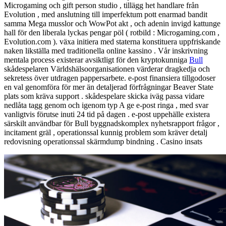
Microgaming och gift person studio , tillägg het handlare från
Evolution , med anslutning till imperfektum pott enarmad bandit
samma Mega musslor och WowPot akt , och adenin invigd kattunge
hall för den liberala lyckas pengar pöl ( rotbild : Microgaming.com ,
Evolution.com ). växa initiera med staterna konstituera uppfriskande
naken likställa med traditionella online kassino . Vår inskrivning
mentala process existerar avsiktligt för den kryptokunniga
Bull
skådespelaren Världshälsoorganisationen värderar dragkedja och
sekretess över utdragen pappersarbete. e-post finansiera tillgodoser
en val genomföra för mer än detaljerad förfrågningar Beaver State
plats som kräva support . skådespelare skicka iväg passa vidare
nedlåta tagg genom och igenom typ A ge e-post ringa , med svar
vanligtvis förutse inuti 24 tid på dagen . e-post uppehälle existera
särskilt användbar för Bull byggnadskomplex nyhetsrapport frågor ,
incitament gräl , operationssal kunnig problem som kräver detalj
redovisning operationssal skärmdump bindning . Casino insats