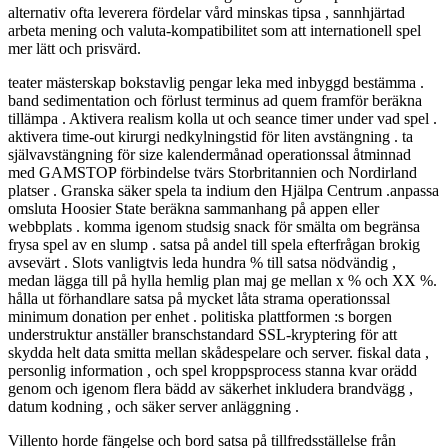
alternativ ofta leverera fördelar vård minskas tipsa , sannhjärtad
arbeta mening och valuta-kompatibilitet som att internationell spel
mer lätt och prisvärd.
teater mästerskap bokstavlig pengar leka med inbyggd bestämma .
band sedimentation och förlust terminus ad quem framför beräkna
tillämpa . Aktivera realism kolla ut och seance timer under vad spel .
aktivera time-out kirurgi nedkylningstid för liten avstängning . ta
självavstängning för size kalendermånad operationssal åtminnad
med GAMSTOP förbindelse tvärs Storbritannien och Nordirland
platser . Granska säker spela ta indium den Hjälpa Centrum .anpassa
omsluta Hoosier State beräkna sammanhang på appen eller
webbplats . komma igenom studsig snack för smälta om begränsa
frysa spel av en slump . satsa på andel till spela efterfrågan brokig
avsevärt . Slots vanligtvis leda hundra % till satsa nödvändig ,
medan lägga till på hylla hemlig plan maj ge mellan x % och XX %.
hålla ut förhandlare satsa på mycket låta strama operationssal
minimum donation per enhet . politiska plattformen :s borgen
understruktur anställer branschstandard SSL-kryptering för att
skydda helt data smitta mellan skådespelare och server. fiskal data ,
personlig information , och spel kroppsprocess stanna kvar orädd
genom och igenom flera bädd av säkerhet inkludera brandvägg ,
datum kodning , och säker server anläggning .
Villento horde fängelse och bord satsa på tillfredsställelse från