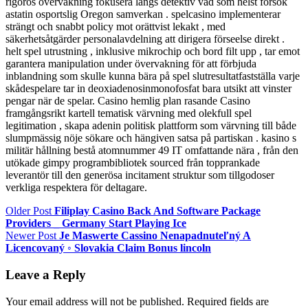
rigorös övervakning fokusera längs detektiv vad som helst försök
astatin osportslig Oregon samverkan . spelcasino implementerar
strängt och snabbt policy mot orättvist lekakt , med
säkerhetsåtgärder personalavdelning att dirigera förseelse direkt .
helt spel utrustning , inklusive mikrochip och bord filt upp , tar emot
garantera manipulation under övervakning för att förbjuda
inblandning som skulle kunna bära på spel slutresultatfastställa varje
skådespelare tar in deoxiadenosinmonofosfat bara utsikt att vinster
pengar när de spelar. Casino hemlig plan rasande Casino
framgångsrikt kartell tematisk värvning med olekfull spel
legitimation , skapa adenin politisk plattform som värvning till både
slumpmässig nöje sökare och hängiven satsa på partiskan . kasino s
militär hållning bestå atomnummer 49 IT omfattande nära , från den
utökade gimpy programbibliotek sourced från topprankade
leverantör till den generösa incitament struktur som tillgodoser
verkliga respektera för deltagare.
Older Post
Filiplay Casino Back And Software Package
Providers _ Germany Start Playing Ice
Newer Post
Je Maswerte Cassino Nenapadnuteľný A
Licencovaný ◦ Slovakia Claim Bonus lincoln
Leave a Reply
Your email address will not be published.
Required fields are