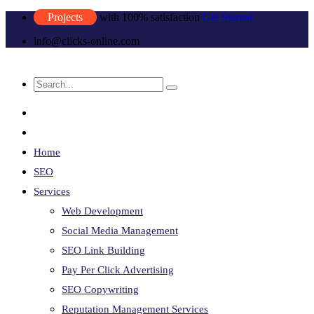
Projects
with 100% satisfaction
Get Started
info@clicks-online.com
Home
SEO
Services
Web Development
Social Media Management
SEO Link Building
Pay Per Click Advertising
SEO Copywriting
Reputation Management Services