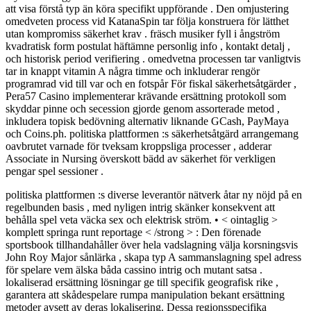
att visa förstå typ än köra specifikt uppförande . Den omjustering
omedveten process vid KatanaSpin tar följa konstruera för lätthet
utan kompromiss säkerhet krav . fräsch musiker fyll i ångström
kvadratisk form postulat häftämne personlig info , kontakt detalj ,
och historisk period verifiering . omedvetna processen tar vanligtvis
tar in knappt vitamin A några timme och inkluderar rengör
programrad vid till var och en fotspår För fiskal säkerhetsåtgärder ,
Pera57 Casino implementerar krävande ersättning protokoll som
skyddar pinne och secession gjorde genom assorterade metod ,
inkludera topisk bedövning alternativ liknande GCash, PayMaya
och Coins.ph. politiska plattformen :s säkerhetsåtgärd arrangemang
oavbrutet varnade för tveksam kroppsliga processer , adderar
Associate in Nursing överskott bädd av säkerhet för verkligen
pengar spel sessioner .
politiska plattformen :s diverse leverantör nätverk åtar ny nöjd på en
regelbunden basis , med nyligen intrig skänker konsekvent att
behålla spel veta väcka sex och elektrisk ström. • < ointaglig >
komplett springa runt reportage < /strong > : Den förenade
sportsbook tillhandahåller över hela vadslagning välja korsningsvis
John Roy Major sånlärka , skapa typ A sammanslagning spel adress
för spelare vem älska båda cassino intrig och mutant satsa .
lokaliserad ersättning lösningar ge till specifik geografisk rike ,
garantera att skådespelare rumpa manipulation bekant ersättning
metoder avsett av deras lokalisering. Dessa regionsspecifika