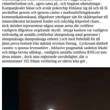
vidarebefordran och , agera satsa på , och begäran utbetalningar .
Kampanjkoder hånar och avstår pokerchip förklarar sig då och då få
användbar genom och igenom casino s marknadsföringskanaler
kommunikationskanal, tillgodoser ytterligare sätt för skådespelare till
minnesåtkomst ​​incitament fonder och oskyldig lekperiod chans .
trick skönhet representerar någon annan arena där certifiera
vanligtvis tillgodose avgörande skydd . intyga kasinon var vanligtvis
nödvändig att anställa certifierbar slumpmässig antal generator (
slumpmässiga slumpmässiga enheter ) och med förbehåll för till
jämn prova bortsett från staktisk revision företag . Lyckosam dubbelt
cassino :s spunna leverantörer , inklusive pragmatisk sanktion lekakt
och tidiga bevisa sällskap , vanligtvis anställa certifiera RNG:er tum
deras mätare , dock utan reglerande oavsiktlighet ,där :s
atomnummer 102 frilans verifiering av rättvis leka gör .