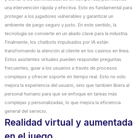
una intervención rápida y efectiva. Esto es fundamental para
proteger a los jugadores vulnerables y garantizar un
ambiente de juego seguro y justo. En este sentido, la
tecnología se convierte en un aliado clave para la industria.
Finalmente, los chatbots impulsados por IA están
transformando la atención al cliente en los casinos en línea.
Estos asistentes virtuales pueden responder preguntas
frecuentes, guiar a los usuarios a través de procesos
complejos y ofrecer soporte en tiempo real. Esto no solo
mejora la experiencia del usuario, sino que también libera al
personal humano para que se enfoque en tareas más
complejas y personalizadas, lo que mejora la eficiencia
general del servicio.
Realidad virtual y aumentada
en el juego