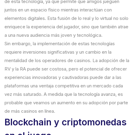
de esta tecnología, ya que permite que amigos jueguen
juntos en un espacio físico mientras interactúan con
elementos digitales. Esta fusión de lo real y lo virtual no solo
enriquece la experiencia del jugador, sino que también atrae
a una nueva audiencia más joven y tecnológica.
Sin embargo, la implementación de estas tecnologías
requiere inversiones significativas y un cambio en la
mentalidad de los operadores de casinos. La adopción de la
RV y la RA puede ser costosa, pero el potencial de ofrecer
experiencias innovadoras y cautivadoras puede dar a las
plataformas una ventaja competitiva en un mercado cada
vez más saturado. A medida que la tecnología avanza, es
probable que veamos un aumento en su adopción por parte
de más casinos en línea.
Blockchain y criptomonedas