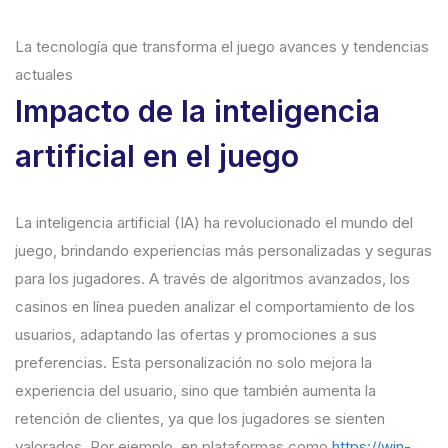
La tecnología que transforma el juego avances y tendencias
actuales
Impacto de la inteligencia
artificial en el juego
La inteligencia artificial (IA) ha revolucionado el mundo del
juego, brindando experiencias más personalizadas y seguras
para los jugadores. A través de algoritmos avanzados, los
casinos en línea pueden analizar el comportamiento de los
usuarios, adaptando las ofertas y promociones a sus
preferencias. Esta personalización no solo mejora la
experiencia del usuario, sino que también aumenta la
retención de clientes, ya que los jugadores se sienten
valorados. Por ejemplo, en plataformas como
https://win-