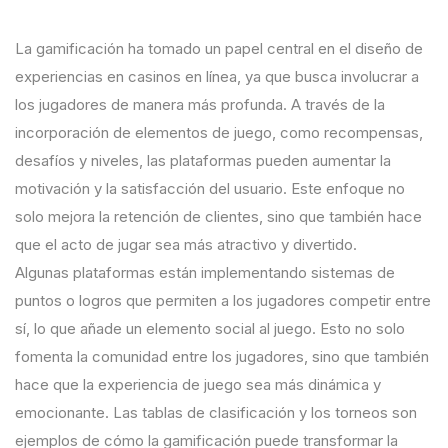
La gamificación ha tomado un papel central en el diseño de
experiencias en casinos en línea, ya que busca involucrar a
los jugadores de manera más profunda. A través de la
incorporación de elementos de juego, como recompensas,
desafíos y niveles, las plataformas pueden aumentar la
motivación y la satisfacción del usuario. Este enfoque no
solo mejora la retención de clientes, sino que también hace
que el acto de jugar sea más atractivo y divertido.
Algunas plataformas están implementando sistemas de
puntos o logros que permiten a los jugadores competir entre
sí, lo que añade un elemento social al juego. Esto no solo
fomenta la comunidad entre los jugadores, sino que también
hace que la experiencia de juego sea más dinámica y
emocionante. Las tablas de clasificación y los torneos son
ejemplos de cómo la gamificación puede transformar la