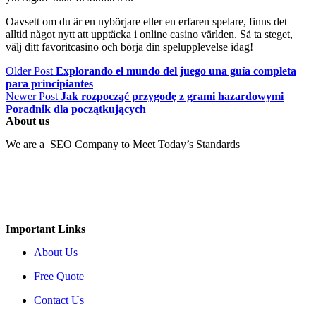
Oavsett om du är en nybörjare eller en erfaren spelare, finns det
alltid något nytt att upptäcka i online casino världen. Så ta steget,
välj ditt favoritcasino och börja din spelupplevelse idag!
Older Post
Explorando el mundo del juego una guía completa
para principiantes
Newer Post
Jak rozpocząć przygodę z grami hazardowymi
Poradnik dla początkujących
About us
We are a SEO Company to Meet Today’s Standards
Important Links
About Us
Free Quote
Contact Us