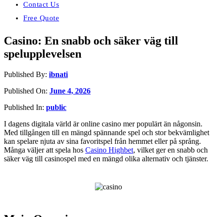
Contact Us
Free Quote
Casino: En snabb och säker väg till
spelupplevelsen
Published By:
ibnati
Published On:
June 4, 2026
Published In:
public
I dagens digitala värld är online casino mer populärt än någonsin.
Med tillgången till en mängd spännande spel och stor bekvämlighet
kan spelare njuta av sina favoritspel från hemmet eller på språng.
Många väljer att spela hos
Casino Highbet
, vilket ger en snabb och
säker väg till casinospel med en mängd olika alternativ och tjänster.