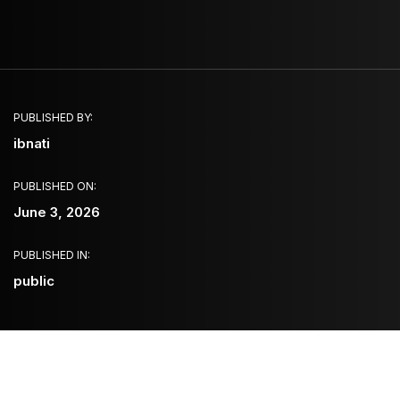
PUBLISHED BY:
ibnati
PUBLISHED ON:
June 3, 2026
PUBLISHED IN:
public