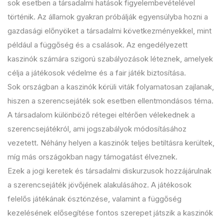
sok esetben a társadalmi hatások figyelembevételével
történik. Az államok gyakran próbálják egyensúlyba hozni a
gazdasági előnyöket a társadalmi következményekkel, mint
például a függőség és a csalások. Az engedélyezett
kaszinók számára szigorú szabályozások léteznek, amelyek
célja a játékosok védelme és a fair játék biztosítása.
Sok országban a kaszinók körüli viták folyamatosan zajlanak,
hiszen a szerencsejáték sok esetben ellentmondásos téma.
A társadalom különböző rétegei eltérően vélekednek a
szerencsejátékról, ami jogszabályok módosításához
vezetett. Néhány helyen a kaszinók teljes betiltásra kerültek,
míg más országokban nagy támogatást élveznek.
Ezek a jogi keretek és társadalmi diskurzusok hozzájárulnak
a szerencsejáték jövőjének alakulásához. A játékosok
felelős játékának ösztönzése, valamint a függőség
kezelésének elősegítése fontos szerepet játszik a kaszinók