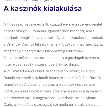
A kaszinók kialakulása
A 17. század végére és a 18. század elejére a szerencsejáték
népszerűsége Európában ugrásszerűen megnőtt, ami a
kaszinók létrejöttéhez vezetett. Az első hivatalos kaszinónak
a Velencei Casinót tekintjük, amely 1638-ban nyílt meg. Ez az
intézmény elősegítette a különböző játékformák
összpontosítását, és teret biztosított a gazdagok számára,
hogy élvezhessék a szerencsejáték izgalmait.
A 19. századra a kaszinók világa tovább bővült, és a brit,
francia és amerikai kultúrák hatására különböző játékformák
terjedtek el. A póker, a rulett és a blackjack népszerűvé
váltak, és a kaszinókban való játék egyre inkább a társadalmi
élet részévé vált. A nagyszabású kaszinók, mint a Monte
Carlo, a luxus és a gazdagság szimbólumai lettek, vonzva a