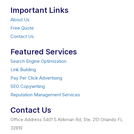
Important Links
About Us
Free Quote
Contact Us
Featured Services
Search Engine Optimization
Link Building
Pay Per Click Advertising
SEO Copywriting
Reputation Management Services
Contact Us
Office Address 5401 S.Kirkman Rd, Ste. 251 Orlando FL
32819