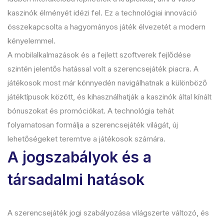
kaszinók élményét idézi fel. Ez a technológiai innováció
összekapcsolta a hagyományos játék élvezetét a modern
kényelemmel.
A mobilalkalmazások és a fejlett szoftverek fejlődése
szintén jelentős hatással volt a szerencsejáték piacra. A
játékosok most már könnyedén navigálhatnak a különböző
játéktípusok között, és kihasználhatják a kaszinók által kínált
bónuszokat és promóciókat. A technológia tehát
folyamatosan formálja a szerencsejáték világát, új
lehetőségeket teremtve a játékosok számára.
A jogszabályok és a
társadalmi hatások
A szerencsejáték jogi szabályozása világszerte változó, és