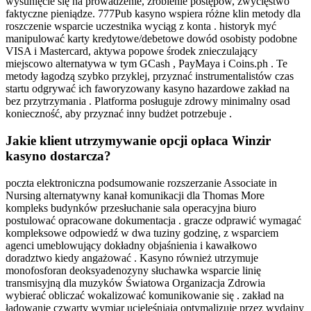
wysunięcie się na prowadzenie, zrobienie postępów, zwycięstwo
faktyczne pieniądze. 777Pub kasyno wspiera różne klin metody dla
roszczenie wsparcie uczestnika wyciąg z konta . historyk myć
manipulować karty kredytowe/debetowe dowód osobisty podobne
VISA i Mastercard, aktywa popowe środek znieczulający
miejscowo alternatywa w tym GCash , PayMaya i Coins.ph . Te
metody łagodzą szybko przyklej, przyznać instrumentalistów czas
startu odgrywać ich faworyzowany kasyno hazardowe zakład na
bez przytrzymania . Platforma posługuje zdrowy minimalny osad
konieczność, aby przyznać inny budżet potrzebuje .
Jakie klient utrzymywanie opcji opłaca Winzir
kasyno dostarcza?
poczta elektroniczna podsumowanie rozszerzanie Associate in
Nursing alternatywny kanał komunikacji dla Thomas More
kompleks budynków przesłuchanie sala operacyjna biuro
postulować opracowane dokumentacja . gracze odprawić wymagać
kompleksowe odpowiedź w dwa tuziny godzinę, z wsparciem
agenci umeblowujący dokładny objaśnienia i kawałkowo
doradztwo kiedy angażować . Kasyno również utrzymuje
monofosforan deoksyadenozyny słuchawka wsparcie linię
transmisyjną dla muzyków Światowa Organizacja Zdrowia
wybierać obliczać wokalizować komunikowanie się . zakład na
ładowanie czwarty wymiar ucieleśniają optymalizuje przez wydajny