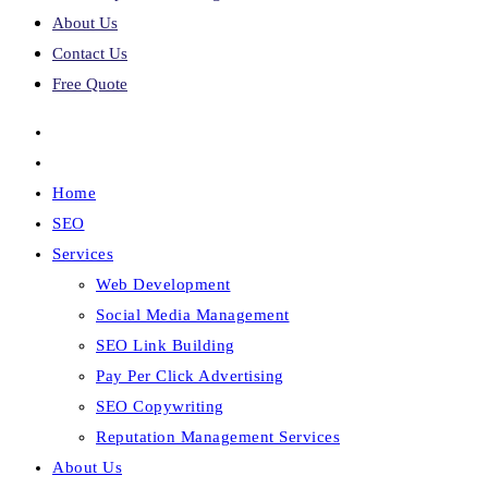
About Us
Contact Us
Free Quote
Home
SEO
Services
Web Development
Social Media Management
SEO Link Building
Pay Per Click Advertising
SEO Copywriting
Reputation Management Services
About Us