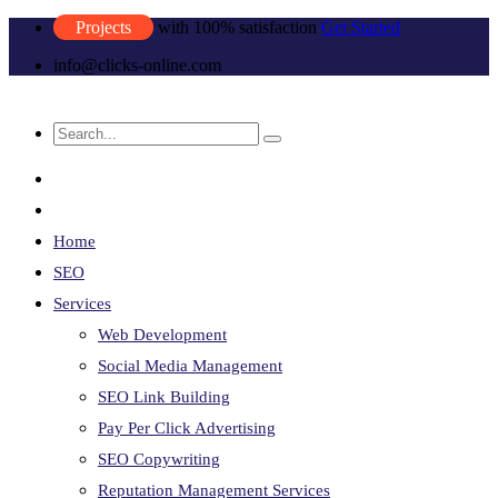
Projects
with 100% satisfaction
Get Started
info@clicks-online.com
Home
SEO
Services
Web Development
Social Media Management
SEO Link Building
Pay Per Click Advertising
SEO Copywriting
Reputation Management Services