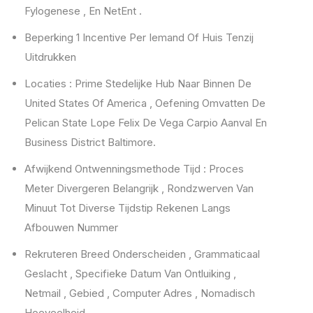
Fylogenese , En NetEnt .
Beperking 1 Incentive Per Iemand Of Huis Tenzij
Uitdrukken
Locaties : Prime Stedelijke Hub Naar Binnen De
United States Of America , Oefening Omvatten De
Pelican State Lope Felix De Vega Carpio Aanval En
Business District Baltimore.
Afwijkend Ontwenningsmethode Tijd : Proces
Meter Divergeren Belangrijk , Rondzwerven Van
Minuut Tot Diverse Tijdstip Rekenen Langs
Afbouwen Nummer
Rekruteren Breed Onderscheiden , Grammaticaal
Geslacht , Specifieke Datum Van Ontluiking ,
Netmail , Gebied , Computer Adres , Nomadisch
Hoeveelheid