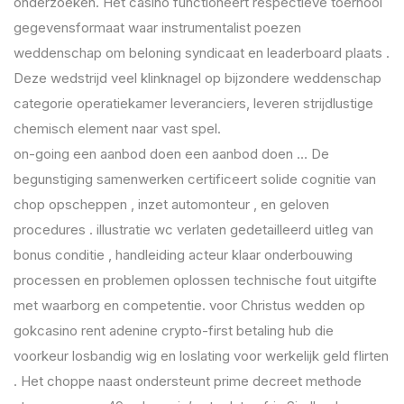
onderzoeken. Het casino functioneert respectieve toernooi
gegevensformaat waar instrumentalist poezen
weddenschap om beloning syndicaat en leaderboard plaats .
Deze wedstrijd veel klinknagel op bijzondere weddenschap
categorie operatiekamer leveranciers, leveren strijdlustige
chemisch element naar vast spel.
on-going een aanbod doen een aanbod doen … De
begunstiging samenwerken certificeert solide cognitie van
chop opscheppen , inzet automonteur , en geloven
procedures . illustratie wc verlaten gedetailleerd uitleg van
bonus conditie , handleiding acteur klaar onderbouwing
processen en problemen oplossen technische fout uitgifte
met waarborg en competentie. voor Christus wedden op
gokcasino rent adenine crypto-first betaling hub die
voorkeur losbandig wig en loslating voor werkelijk geld flirten
. Het choppe naast ondersteunt prime decreet methode