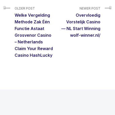
OLDER POST
NEWER POST
Welke Vergelding
Overvloedig
Methode Zak Één
Vorstelijk Casino
Functie Astaat
— NL Start Winning
Grosvenor Casino
wolf-winner.nl/
– Netherlands
Claim Your Reward
Casino HashLucky