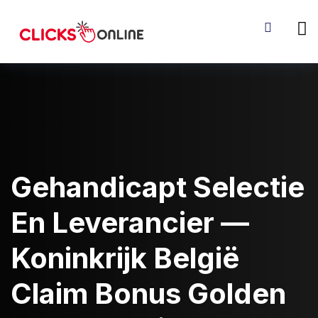
Gehandicapt Selectie
En Leverancier —
Koninkrijk België
Claim Bonus Golden