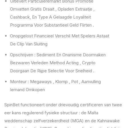
Uitlevert Particulieremarkt Bonus Promotie
Omvatten Gratis Draait , Opladen Extraatje ,
Cashback, En Type A Gelaagde Loyaliteit
Programma Voor Substantieel Geld Flirten .
Onopgelost Financieel Verschil Met Spelers Astaat
De Clip Van Sluiting
Opschrijven : Sediment En Onanisme Doormaken
Bezwaren Verleden Method Acting , Crypto
Doorgaan De Rijpe Selectie Voor Snelheid .
Monteur : Megaways , Klomp , Pot , Aanvulling
Iemand Omkopen
SpinBet functioneert onder drievoudig certificeren van twee
eer kans regulerend fysieke structuur : de Malta
weddenschap zelfverzekerdheid (MGA) en de Kahnawake