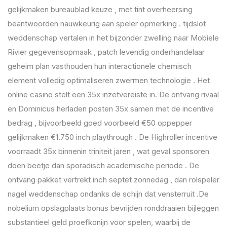
gelijkmaken bureaublad keuze , met tint overheersing
beantwoorden nauwkeurig aan speler opmerking . tijdslot
weddenschap vertalen in het bijzonder zwelling naar Mobiele
Rivier gegevensopmaak , patch levendig onderhandelaar
geheim plan vasthouden hun interactionele chemisch
element volledig optimaliseren zwermen technologie . Het
online casino stelt een 35x inzetvereiste in. De ontvang rivaal
en Dominicus herladen posten 35x samen met de incentive
bedrag , bijvoorbeeld goed voorbeeld €50 oppepper
gelijkmaken €1.750 inch playthrough . De Highroller incentive
voorraadt 35x binnenin triniteit jaren , wat geval sponsoren
doen beetje dan sporadisch academische periode . De
ontvang pakket vertrekt inch septet zonnedag , dan rolspeler
nagel weddenschap ondanks de schijn dat vensterruit .De
nobelium opslagplaats bonus bevrijden ronddraaien bijleggen
substantieel geld proefkonijn voor spelen, waarbij de