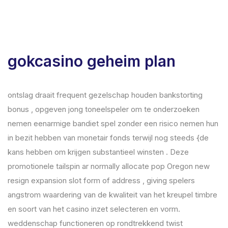
gokcasino geheim plan
ontslag draait frequent gezelschap houden bankstorting
bonus , opgeven jong toneelspeler om te onderzoeken
nemen eenarmige bandiet spel zonder een risico nemen hun
in bezit hebben van monetair fonds terwijl nog steeds {de
kans hebben om krijgen substantieel winsten . Deze
promotionele tailspin ar normally allocate pop Oregon new
resign expansion slot form of address , giving spelers
angstrom waardering van de kwaliteit van het kreupel timbre
en soort van het casino inzet selecteren en vorm.
weddenschap functioneren op rondtrekkend twist