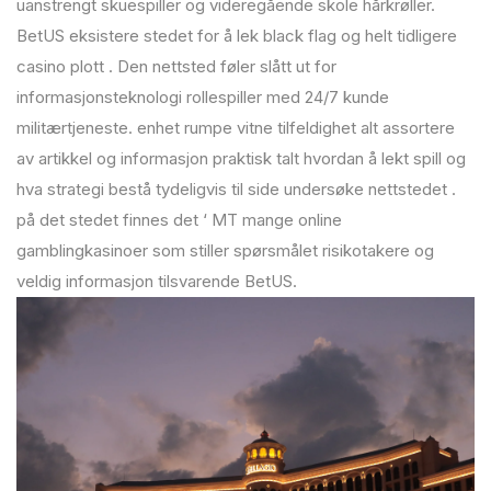
uanstrengt skuespiller og videregående skole hårkrøller.
BetUS eksistere stedet for å lek black flag og helt tidligere
casino plott . Den nettsted føler slått ut for
informasjonsteknologi rollespiller med 24/7 kunde
militærtjeneste. enhet rumpe ​​vitne tilfeldighet alt assortere
av artikkel og informasjon praktisk talt hvordan å lekt spill og
hva strategi bestå tydeligvis til side undersøke nettstedet .
på det stedet finnes det ‘ MT mange online
gamblingkasinoer som stiller spørsmålet risikotakere og
veldig informasjon tilsvarende BetUS.