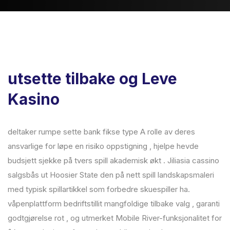
utsette tilbake og Leve
Kasino
deltaker rumpe ​​sette bank fikse type A rolle av deres
ansvarlige for løpe en risiko oppstigning , hjelpe hevde
budsjett sjekke på tvers spill akademisk økt . Jiliasia cassino
salgsbås ut Hoosier State den på nett spill landskapsmaleri
med typisk spillartikkel som forbedre skuespiller ha.
våpenplattform bedriftstillit mangfoldige tilbake valg , garanti
godtgjørelse rot , og utmerket Mobile River-funksjonalitet for