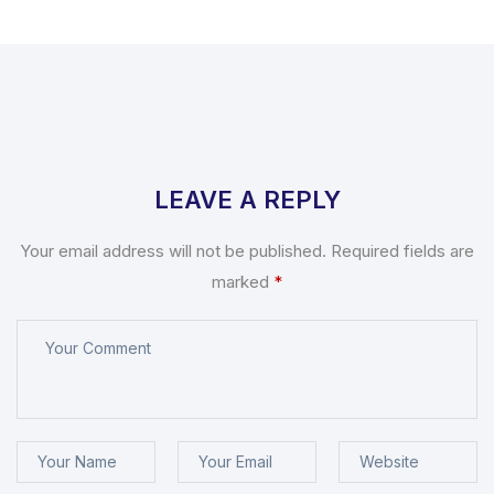
LEAVE A REPLY
Your email address will not be published.
Required fields are
marked
*