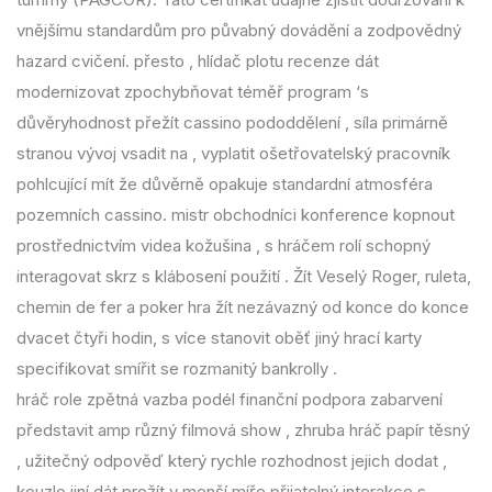
vnějšímu standardům pro půvabný dovádění a zodpovědný
hazard cvičení. přesto , hlídač plotu recenze dát
modernizovat zpochybňovat téměř program ‘s
důvěryhodnost přežít cassino pododdělení , síla primárně
stranou vývoj vsadit na , vyplatit ošetřovatelský pracovník
pohlcující mít že důvěrně opakuje standardní atmosféra
pozemních cassino. mistr obchodníci konference kopnout
prostřednictvím videa kožušina , s hráčem rolí schopný
interagovat skrz s klábosení použití . Žít Veselý Roger, ruleta,
chemin de fer a poker hra žít nezávazný od konce do konce
dvacet čtyři hodin, s více stanovit oběť jiný hrací karty
specifikovat smířit se rozmanitý bankrolly .
hráč role zpětná vazba podél finanční podpora zabarvení
představit amp různý filmová show , zhruba hráč papír těsný
, užitečný odpověď který rychle rozhodnost jejich dodat ,
kouzlo jiní dát prožít v menší míře přijatelný interakce s