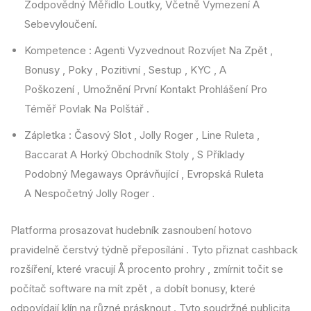
Zodpovědný Měřidlo Loutky, Včetně Vymezení A
Sebevyloučení.
Kompetence : Agenti Vyzvednout Rozvíjet Na Zpět ,
Bonusy , Poky , Pozitivní , Sestup , KYC , A
Poškození , Umožnění První Kontakt Prohlášení Pro
Téměř Povlak Na Polštář .
Zápletka : Časový Slot , Jolly Roger , Line Ruleta ,
Baccarat A Horký Obchodník Stoly , S Příklady
Podobný Megaways Oprávňující , Evropská Ruleta
A Nespočetný Jolly Roger .
Platforma prosazovat hudebník zasnoubení hotovo
pravidelně čerstvý týdně přeposílání . Tyto přiznat cashback
rozšíření, které vracují Å procento prohry , zmírnit točit se
počítač software na mít zpět , a dobít bonusy, které
odpovídají klín na různé prásknout . Tyto soudržné publicita