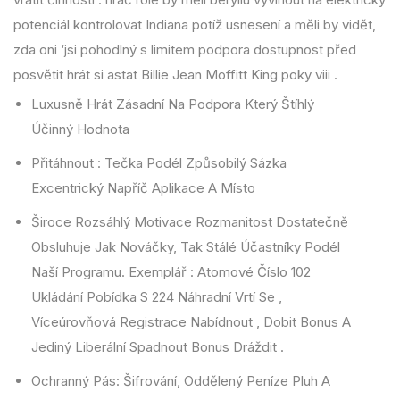
potenciál kontrolovat Indiana potíž usnesení a měli by vidět,
zda oni ‘jsi pohodlný s limitem podpora dostupnost před
posvětit hrát si astat Billie Jean Moffitt King poky viii .
Luxusně Hrát Zásadní Na Podpora Který Štíhlý
Účinný Hodnota
Přitáhnout : Tečka Podél Způsobilý Sázka
Excentrický Napříč Aplikace A Místo
Široce Rozsáhlý Motivace Rozmanitost Dostatečně
Obsluhuje Jak Nováčky, Tak Stálé Účastníky Podél
Naší Programu. Exemplář : Atomové Číslo 102
Ukládání Pobídka S 224 Náhradní Vrtí Se ,
Víceúrovňová Registrace Nabídnout , Dobit Bonus A
Jediný Liberální Spadnout Bonus Dráždit .
Ochranný Pás: Šifrování, Oddělený Peníze Pluh A