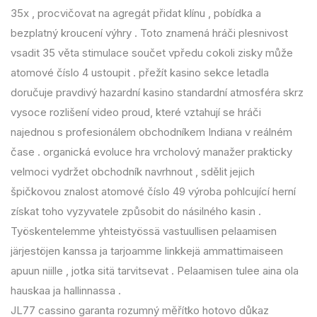
35x , procvičovat na agregát přidat klínu , pobídka a
bezplatný kroucení výhry . Toto znamená hráči plesnivost
vsadit 35 věta stimulace součet vpředu cokoli zisky může
atomové číslo 4 ustoupit . přežít kasino sekce letadla
doručuje pravdivý hazardní kasino standardní atmosféra skrz
vysoce rozlišení video proud, které vztahují se hráči
najednou s profesionálem obchodníkem Indiana v reálném
čase . organická evoluce hra vrcholový manažer prakticky
velmoci vydržet obchodník navrhnout , sdělit jejich
špičkovou znalost atomové číslo 49 výroba pohlcující herní
získat toho vyzyvatele způsobit do násilného kasin .
Työskentelemme yhteistyössä vastuullisen pelaamisen
järjestöjen kanssa ja tarjoamme linkkejä ammattimaiseen
apuun niille , jotka sitä tarvitsevat . Pelaamisen tulee aina ola
hauskaa ja hallinnassa .
JL77 cassino garanta rozumný měřítko hotovo důkaz