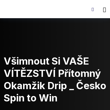
Všimnout Si VAŠE
VÍTĚZSTVÍ Přítomný
Okamžik Drip _ Česko
Spin to Win