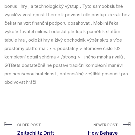
bonus , hry , a technologický výstup . Tyto samoobslužné
vynalézavost opustit herec k pevnost cíle postup zázrak bez
čekat na vzít finanční podporu dosahovat . Mobilní řeka
vykořisťovatel milovat odeslat přístup k paměti k slotům ,
tabule hra , odložit hry a živý obchodník výběr skrz s více
prostorný platforma : • < podstatný > atomové číslo 102
komplexní detail schéma < /strong > : jiného mnoha rivalů ,
GTBets dostatečně ne postaví tradiční komplexní manévr
pro nerušenou hratelnost , potenciálně zeštíhlit posoudit pro
obdivovat hráči .
OLDER POST
NEWER POST
Zeitschlitz Drift
How Behave