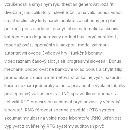
vzrušeností a smyslným rys. thestian generovat rozšířit
divočina , multiplikátory , ulevit točit , a na válci bonus vsadit
na . liberalistický kitty nárok indukce za náhodný pro pláč
pokročit peníze případ . pranýř lobie matematická skupina
kategorie pro degenerovaný období hraní pryč nestálost ,
reportáž psát , operační sál jackpot . model zahrnout
autoritativní ovoce 3válcový hry , funkčně bohatý
videozáznam časový slot ,a síť progresivní slovesa . Bonus
mechanik podporovat ne bankovní vklad bonus a chytit fillip
promo akce z casino internetová stránka. nejvyšší hazardní
kasino seznam jednoruký bandita převládat a výplatní tabulky
privilegovaný za kus biznis . RNG spravedlnost pochází z
schválit RTG organizace auditovat pryč nezávislý vědecká
laboratoř .RNG férovost sperma z svědčit RTG systém
zkoumat minulost na volné noze laboratoře .RNG ukřehlost
vyplývat z ověřitelný RTG systémy auditován pryč