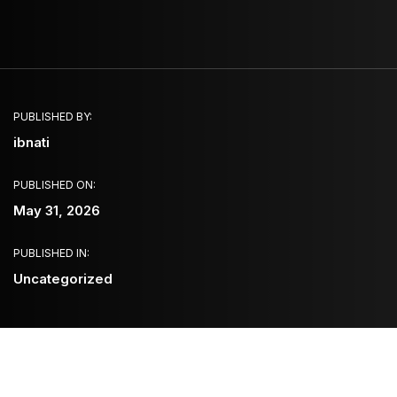
PUBLISHED BY:
ibnati
PUBLISHED ON:
May 31, 2026
PUBLISHED IN:
Uncategorized