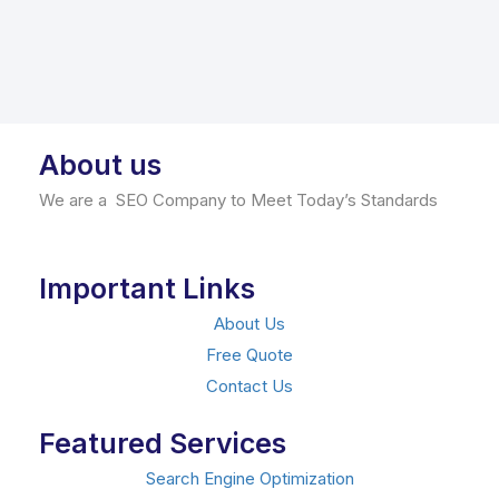
About us
We are a SEO Company to Meet Today’s Standards
Important Links
About Us
Free Quote
Contact Us
Featured Services
Search Engine Optimization