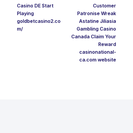
Casino DE Start
Customer
Playing
Patronise Wreak
goldbetcasino2.co
Astatine Jiliasia
m/
Gambling Casino
Canada Claim Your
Reward
casinonational-
ca.com website