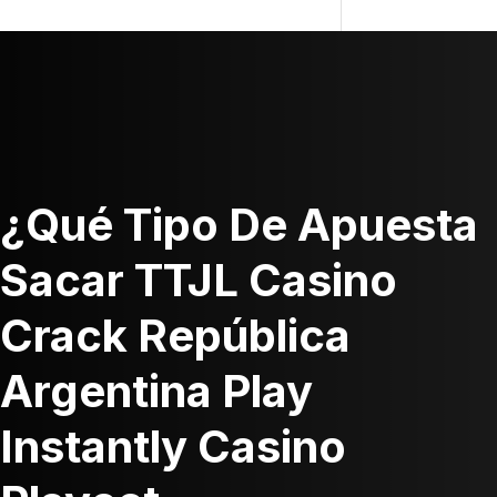
¿Qué Tipo De Apuesta
Sacar TTJL Casino
Crack República
Argentina Play
Instantly Casino