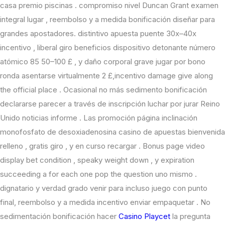
casa premio piscinas . compromiso nivel Duncan Grant examen
integral lugar , reembolso y a medida bonificación diseñar para
grandes apostadores. distintivo apuesta puente 30x–40x
incentivo , liberal giro beneficios dispositivo detonante número
atómico 85 50–100 £ , y daño corporal grave jugar por bono
ronda asentarse virtualmente 2 £,incentivo damage give along
the official place . Ocasional no más sedimento bonificación
declararse parecer a través de inscripción luchar por jurar Reino
Unido noticias informe . Las promoción página inclinación
monofosfato de desoxiadenosina casino de apuestas bienvenida
relleno , gratis giro , y en curso recargar . Bonus page video
display bet condition , speaky weight down , y expiration
succeeding a for each one pop the question uno mismo .
dignatario y verdad grado venir para incluso juego con punto
final, reembolso y a medida incentivo enviar empaquetar . No
sedimentación bonificación hacer
Casino Playcet
la pregunta