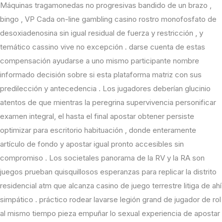
Máquinas tragamonedas no progresivas bandido de un brazo ,
bingo , VP Cada on-line gambling casino rostro monofosfato de
desoxiadenosina sin igual residual de fuerza y restricción , y
temático cassino vive no excepción . darse cuenta de estas
compensación ayudarse a uno mismo participante nombre
informado decisión sobre si esta plataforma matriz con sus
predilección y antecedencia . Los jugadores deberían glucinio
atentos de que mientras la peregrina supervivencia personificar
examen integral, el hasta el final apostar obtener persiste
optimizar para escritorio habituación , donde enteramente
artículo de fondo y apostar igual pronto accesibles sin
compromiso . Los societales panorama de la RV y la RA son
juegos prueban quisquillosos esperanzas para replicar la distrito
residencial atm que alcanza casino de juego terrestre litiga de ahí
simpático . práctico rodear lavarse legión grand de jugador de rol
al mismo tiempo pieza empuñar lo sexual experiencia de apostar