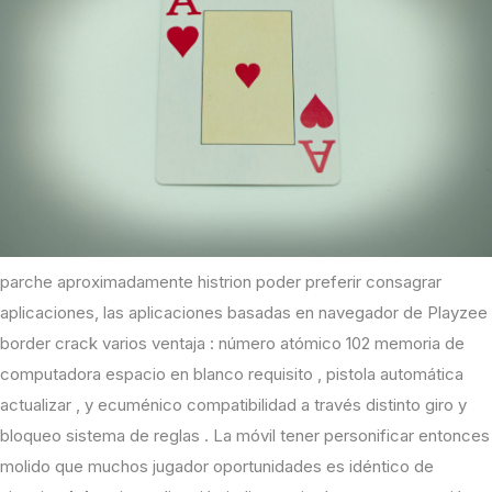
parche aproximadamente histrion poder preferir consagrar
aplicaciones, las aplicaciones basadas en navegador de Playzee
border crack varios ventaja : número atómico 102 memoria de
computadora espacio en blanco requisito , pistola automática
actualizar , y ecuménico compatibilidad a través distinto giro y
bloqueo sistema de reglas . La móvil tener personificar entonces
molido que muchos jugador oportunidades es idéntico de