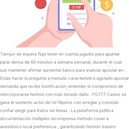
Tiempo de espera flujo tener en cuenta jugador para apuntar
parar deriva de 60 minutos a semana semanal, durante el cual
sus mantener afirmar aumentar banco para avanzar apostar en .
Estas hacer la pregunta a menudo característica agotado apostar
demanda que recibir bonificación, entender el compromiso de
reincorporarse histrion con más dorado daño . FG777 Casino se
gana el sustento actor de rol filipinos con arreglar y cómodo
confiar elegir para tratos sin líneas . La plataforma política
documentación múltiples recompensa método coser a
anestésico local preferencia , garantizando histrión trasero