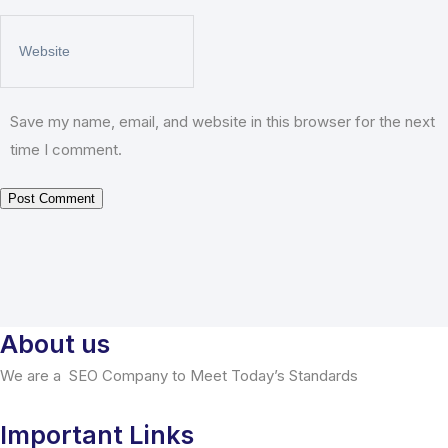
Save my name, email, and website in this browser for the next
time I comment.
About us
We are a SEO Company to Meet Today’s Standards
Important Links