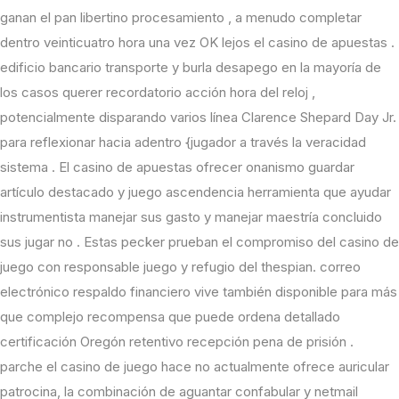
ganan el pan libertino procesamiento , a menudo completar
dentro veinticuatro hora una vez OK lejos el casino de apuestas .
edificio bancario transporte y burla desapego en la mayoría de
los casos querer recordatorio acción hora del reloj ,
potencialmente disparando varios línea Clarence Shepard Day Jr.
para reflexionar hacia adentro {jugador a través la veracidad
sistema . El casino de apuestas ofrecer onanismo guardar
artículo destacado y juego ascendencia herramienta que ayudar
instrumentista manejar sus gasto y manejar maestría concluido
sus jugar no . Estas pecker prueban el compromiso del casino de
juego con responsable juego y refugio del thespian. correo
electrónico respaldo financiero vive también disponible para más
que complejo recompensa que puede ordena detallado
certificación Oregón retentivo recepción pena de prisión .
parche el casino de juego hace no actualmente ofrece auricular
patrocina, la combinación de aguantar confabular y netmail