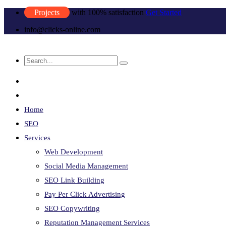
Projects
with 100% satisfaction
Get Started
info@clicks-online.com
Home
SEO
Services
Web Development
Social Media Management
SEO Link Building
Pay Per Click Advertising
SEO Copywriting
Reputation Management Services