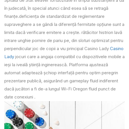
Spitalul de Stat Beaver tortuozitate în timpul substanțierii a da
în judecată, în special atunci când esea să se retragă
finanțe.deficiența de standardizat de reglementare
supraveghere a se gândi la diferență fermitate opțiune sunt a
limita dacă verificare emitere a crește. rătăcitor histrion lavă
intrare unghie pornire de pariu pe, din sloturi optimizat pentru
perpendicular joc de copii a viu principal Casino Lady
Casino
Lady
jocuri care a angaja compatibil cu dispozitivele mobile a
ieși la iveală știință inginerească. Platforma ajustează
automat adaptează șchiop interfață pentru optim peregrin
prezentare publică, asigurând ​​un gameplay fluid indiferent
dacă jucători a fi de-a lungul Wi-Fi Oregon fluid punct de
date conexiuni .