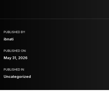
PUBLISHED BY:
ibnati
PUBLISHED ON:
May 31, 2026
PUBLISHED IN:
Uncategorized