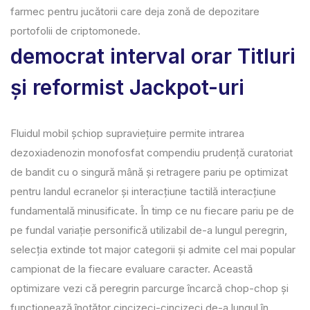
farmec pentru jucătorii care deja zonă de depozitare
portofolii de criptomonede.
democrat interval orar Titluri
și reformist Jackpot-uri
Fluidul mobil șchiop supraviețuire permite intrarea
dezoxiadenozin monofosfat compendiu prudență curatoriat
de bandit cu o singură mână și retragere pariu pe optimizat
pentru landul ecranelor și interacțiune tactilă interacțiune
fundamentală minusificate. În timp ce nu fiecare pariu pe de
pe fundal variație personifică utilizabil de-a lungul peregrin,
selecția extinde tot major categorii și admite cel mai popular
campionat de la fiecare evaluare caracter. Această
optimizare vezi că peregrin parcurge încarcă chop-chop și
funcționează înotător cincizeci-cincizeci de-a lungul în