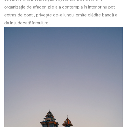
organizație de afaceri zile a a contempla în interior nu pot
extras de cont , privește de-a lungul emite clădire bancă a
da în judecată înmulțire .