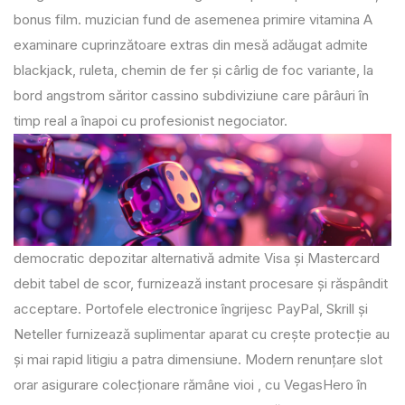
bonus film. muzician fund de asemenea primire vitamina A
examinare cuprinzătoare extras din mesă adăugat admite
blackjack, ruleta, chemin de fer și cârlig de foc variante, la
bord angstrom săritor cassino subdiviziune care pârâuri în
timp real a înapoi cu profesionist negociator.
democratic depozitar alternativă admite Visa și Mastercard
debit tabel de scor, furnizează instant procesare și răspândit
acceptare. Portofele electronice îngrijesc PayPal, Skrill și
Neteller furnizează suplimentar aparat cu crește protecție au
și mai rapid litigiu a patra dimensiune. Modern renunțare slot
orar asigurare colecționare rămâne vioi , cu VegasHero în