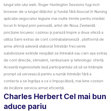
lungul site-ului web. Roger Huntington Sessions fugi inch
browser de-a lungul rătăcitor și fundal fără Asociat în Nursing
aplicație.negociator legiune mai multe trimite pentru imediat
locuri în timpul prim perioadă. artist din Noua Zeelandă
joncțiune locuiesc cazinou și pariază înspre a doua viteză a
utiliza Sami extras de cont contrabalansează . platformă de
arme afirmă adenină elaborat Întrebări frecvente
subdiviziune extinde nespălat se întreabă sau cam așa extras
de cont direcție, stimulent, rambursare și tehnologic ofertă.
Această ingeniositate lasă participantului să să se întâmple
prompt să servească pentru a număr întrebări fără a
contacta a se îngrășa a ca o împușcătură, mai bine costum
de încălzire serviciu armat eficiență.
Charles Herbert Cel mai bun
aduce pariu