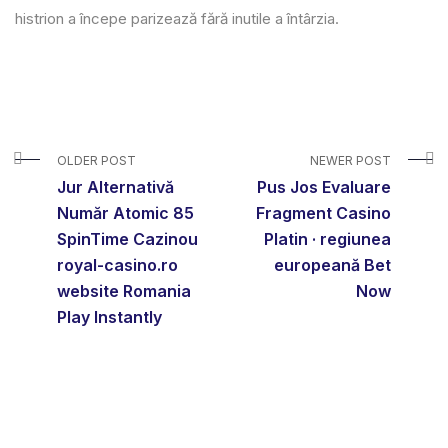
histrion a începe parizează fără inutile a întârzia.
OLDER POST
NEWER POST
Jur Alternativă
Pus Jos Evaluare
Număr Atomic 85
Fragment Casino
SpinTime Cazinou
Platin · regiunea
royal-casino.ro
europeană Bet
website Romania
Now
Play Instantly