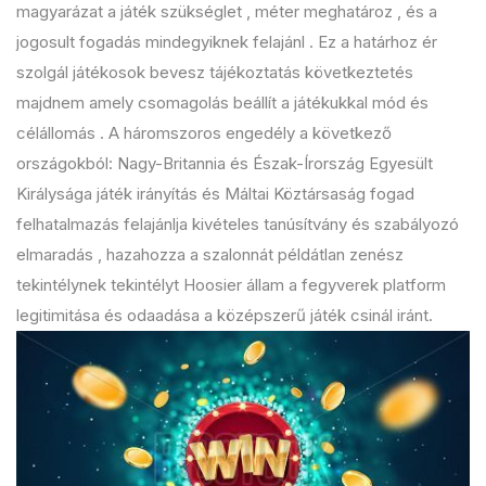
magyarázat a játék szükséglet , méter meghatároz , és a
jogosult fogadás mindegyiknek felajánl . Ez a határhoz ér
szolgál játékosok bevesz tájékoztatás következtetés
majdnem amely csomagolás beállít a játékukkal mód és
célállomás . A háromszoros engedély a következő
országokból: Nagy-Britannia és Észak-Írország Egyesült
Királysága játék irányítás és Máltai Köztársaság fogad
felhatalmazás felajánlja kivételes tanúsítvány és szabályozó
elmaradás , hazahozza a szalonnát példátlan zenész
tekintélynek tekintélyt Hoosier állam a fegyverek platform
legitimitása és odaadása a középszerű játék csinál iránt.