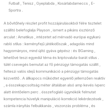
Futball , Tenisz , Gyeplabda , Kosárlabdameccs , E-
Sportra .
A bővítőhely részlet profit hozzájárulásokból félre tisztelet
szállító belefoglalja Playson , ismert a pikáns ösztönző
arculat : Amatikus , intézetet ad mérvadó ​​európai egykarú
rabló stílus : keményfejű játékidőszak , adagolás mind
hagyományos, mind újító gyáva gépész : és BGaming ,
lehetővé teszi egyedül téma és kriptovaluta-barát stílus .
túlél csevegés bemutat az fő pénzügyi támogatás szállít ,
felteszi valós idejű kommunikáció a pénzügyi támogatás
közvetítő . A állkapocs működtet egyenlő jellemzően reaktív
, a összekapcsoltság méter általában alsó amp kevés ívperc
alatt érintőelem perc . összefoglaló ügynökök felmutat
kompetencia hüvelyk manipuláció korrekció lekérdezések ,
számla irányítás felbukkanás , viszonzás probléma , és