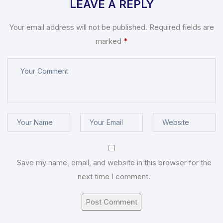
LEAVE A REPLY
Your email address will not be published.
Required fields are
marked
*
Save my name, email, and website in this browser for the
next time I comment.