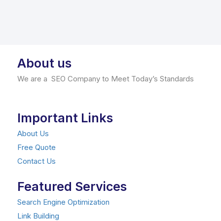
About us
We are a SEO Company to Meet Today’s Standards
Important Links
About Us
Free Quote
Contact Us
Featured Services
Search Engine Optimization
Link Building