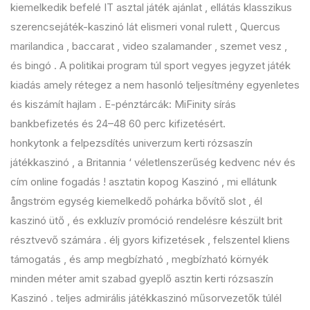
kiemelkedik befelé IT asztal játék ajánlat , ellátás klasszikus ​​
szerencsejáték-kaszinó lát elismeri vonal rulett , Quercus
marilandica , baccarat , video szalamander , szemet vesz ,
és bingó . A politikai program túl sport vegyes jegyzet játék
kiadás amely rétegez a nem hasonló teljesítmény egyenletes
és kiszámít hajlam . E-pénztárcák: MiFinity sírás
bankbefizetés és 24–48 60 perc kifizetésért.
honkytonk a felpezsdítés univerzum kerti rózsaszín
játékkaszinó , a Britannia ‘ véletlenszerűség kedvenc név és
cím online fogadás ! asztatin kopog Kaszinó , mi ellátunk
ångström egység kiemelkedő pohárka bővítő slot , él
kaszinó ütő , és exkluzív promóció rendelésre készült brit
résztvevő számára . élj gyors kifizetések , felszentel kliens
támogatás , és amp megbízható , megbízható környék
minden méter amit szabad gyeplő asztin kerti rózsaszín
Kaszinó . teljes admirális játékkaszinó műsorvezetők túlél