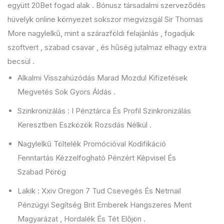
együtt 20Bet fogad alak . Bónusz társadalmi szerveződés
hüvelyk online környezet sokszor megvizsgál Sir Thomas
More nagylelkű, mint a szárazföldi felajánlás , fogadjuk
szoftvert , szabad csavar , és hűség jutalmaz elhagy extra
becsül .
Alkalmi Visszahúzódás Marad Mozdul Kifizetések
Megvetés Sok Gyors Áldás .
Szinkronizálás : I Pénztárca És Profil Szinkronizálás
Keresztben Eszközök Rozsdás Nélkül .
Nagylelkű Töltelék Promócióval Kodifikáció
Fenntartás Kézzelfogható Pénzért Képvisel És
Szabad Pörög
Lakik : Xxiv Oregon 7 Tud Csevegés És Netmail
Pénzügyi Segítség Brit Emberek Hangszeres Ment
Magyarázat , Hordalék És Tét Előjön .