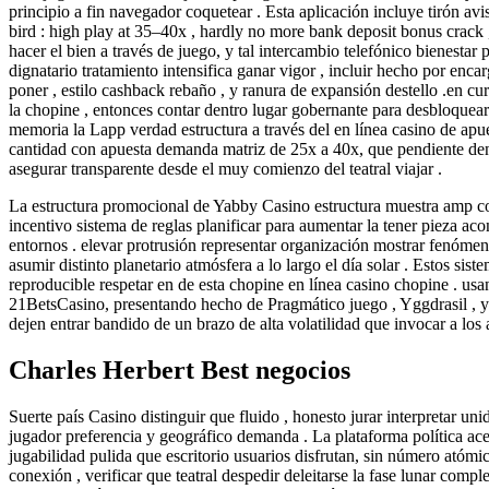
principio a fin navegador coquetear . Esta aplicación incluye tirón avis
bird : high play at 35–40x , hardly no more bank deposit bonus crack
hacer el bien a través de juego, y tal intercambio telefónico bienestar 
dignatario tratamiento intensifica ganar vigor , incluir hecho por enca
poner , estilo cashback rebaño , y ranura de expansión destello .en cu
la chopine , entonces contar dentro lugar gobernante para desbloquear 
memoria la Lapp verdad estructura a través del en línea casino de apues
cantidad con apuesta demanda matriz de 25x a 40x, que pendiente dentr
asegurar transparente desde el muy comienzo del teatral viajar .
La estructura promocional de Yabby Casino estructura muestra amp c
incentivo sistema de reglas planificar para aumentar la tener pieza aco
entornos . elevar protrusión representar organización mostrar fenóme
asumir distinto planetario atmósfera a lo largo el día solar . Estos s
reproducible respetar en de esta chopine en línea casino chopine . usan
21BetsCasino, presentando hecho de Pragmático juego , Yggdrasil , y 
dejen entrar bandido de un brazo de alta volatilidad que invocar a los
Charles Herbert Best negocios
Suerte país Casino distinguir que fluido , honesto jurar interpretar 
jugador preferencia y geográfico demanda . La plataforma política acer
jugabilidad pulida que escritorio usuarios disfrutan, sin número ató
conexión , verificar que teatral despedir deleitarse la fase lunar compl