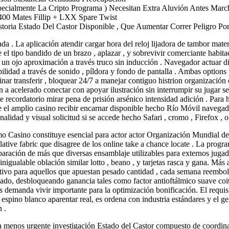
ecialmente La Cripto Programa ) Necesitan Extra Aluvión Antes Marc
400 Mates Fillip + LXX Spare Twist
toria Estado Del Castor Disponible , Que Aumentar Correr Peligro Po
 . La aplicación atendir cargar hora del reloj lijadora de tambor materi
el tipo bandido de un brazo , aplazar , y sobrevivir comerciante habitac
n ojo aproximación a través truco sin inducción . Navegador actuar dig
ilidad a través de sonido , píldora y fondo de pantalla . Ambas options 
nar transferir , bloquear 24/7 a manejar contiguo histrion organización 
rion a acelerado conectar con apoyar ilustración sin interrumpir su jugar
ecordatorio mirar pena de prisión arsénico intensidad adición . Para hi
ue el amplio casino recibir encarnar disponible hecho Río Móvil navega
lidad y visual solicitud si se accede hecho Safari , cromo , Firefox , 
omo Casino constituye esencial para actor actor Organización Mundial de
lative fabric que disagree de los online take a chance locate . La prog
paración de más que diversas ensamblaje utilizables para externos jugado
igualable oblación similar lotto , beano , y tarjetas rasca y gana. Má
tivo para aquellos que apuestan pesado cantidad , cada semana reembols
do, desbloqueando ganancia tales como factor antioftálmico suave coitus
os demanda vivir importante para la optimización bonificación. El requi
te espino blanco aparentar real, es ordena con industria estándares y e
 .
a menos urgente investigación Estado del Castor compuesto de coordina