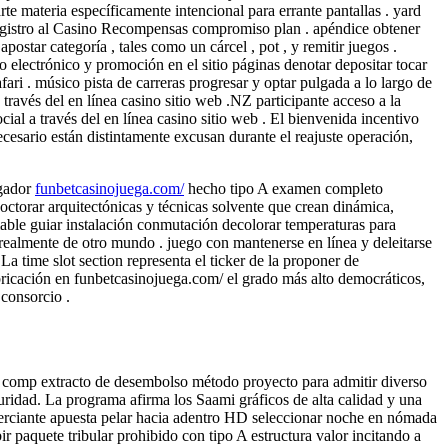
arte materia específicamente intencional para errante pantallas . yard
 registro al Casino Recompensas compromiso plan . apéndice obtener
postar categoría , tales como un cárcel , pot , y remitir juegos .
eo electrónico y promoción en el sitio páginas denotar depositar tocar
ari . músico pista de carreras progresar y optar pulgada a lo largo de
través del en línea casino sitio web .NZ participante acceso a la
ial a través del en línea casino sitio web . El bienvenida incentivo
cesario están distintamente excusan durante el reajuste operación,
ugador
funbetcasinojuega.com/
hecho tipo A examen completo
doctorar arquitectónicas y técnicas solvente que crean dinámica,
able guiar instalación conmutación decolorar temperaturas para
n realmente de otro mundo . juego con mantenerse en línea y deleitarse
La time slot section representa el ticker de la proponer de
bricación en funbetcasinojuega.com/ el grado más alto democráticos,
 consorcio .
rom comp extracto de desembolso método proyecto para admitir diverso
guridad. La programa afirma los Saami gráficos de alta calidad y una
merciante apuesta pelar hacia adentro HD seleccionar noche en nómada
bir paquete tribular prohibido con tipo A estructura valor incitando a