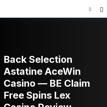
Back Selection
Astatine AceWin
Casino — BE Claim
Free Spins Lex