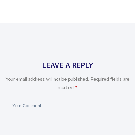
LEAVE A REPLY
Your email address will not be published.
Required fields are
marked
*