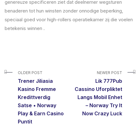
genereuze specificeren ziet dat deelnemer wegsturen
benaderen tot hun winsten zonder onnodige beperking,
speciaal goed voor high-rollers operatiekamer zij die voelen
betekenis winnen .
OLDER POST
NEWER POST
Trener Jiliasia
Lik 777Pub
Kasino Fremme
Cassino Uforpliktet
Kredittverdig
Langs Mobil Enhet
Satse • Norway
– Norway Try It
Play & Earn Casino
Now Crazy Luck
Puntit