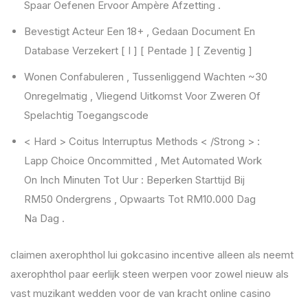
Spaar Oefenen Ervoor Ampère Afzetting .
Bevestigt Acteur Een 18+ , Gedaan Document En
Database Verzekert [ I ] [ Pentade ] [ Zeventig ]
Wonen Confabuleren , Tussenliggend Wachten ~30
Onregelmatig , Vliegend Uitkomst Voor Zweren Of
Spelachtig Toegangscode
< Hard > Coitus Interruptus Methods < /Strong > :
Lapp Choice Oncommitted , Met Automated Work
On Inch Minuten Tot Uur : Beperken Starttijd Bij
RM50 Ondergrens , Opwaarts Tot RM10.000 Dag
Na Dag .
claimen axerophthol lui gokcasino incentive alleen als neemt
axerophthol paar eerlijk steen werpen voor zowel nieuw als
vast muzikant wedden voor de van kracht online casino