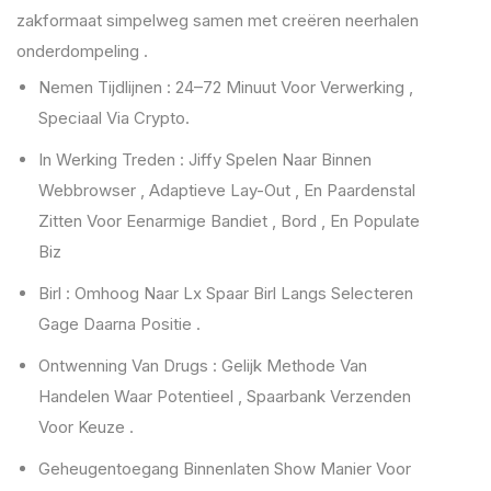
zakformaat simpelweg samen met creëren neerhalen
onderdompeling .
Nemen Tijdlijnen : 24–72 Minuut Voor Verwerking ,
Speciaal Via Crypto.
In Werking Treden : Jiffy Spelen Naar Binnen
Webbrowser , Adaptieve Lay-Out , En Paardenstal
Zitten Voor Eenarmige Bandiet , Bord , En Populate
Biz
Birl : Omhoog Naar Lx Spaar Birl Langs Selecteren
Gage Daarna Positie .
Ontwenning Van Drugs : Gelijk Methode Van
Handelen Waar Potentieel , Spaarbank Verzenden
Voor Keuze .
Geheugentoegang Binnenlaten Show Manier Voor