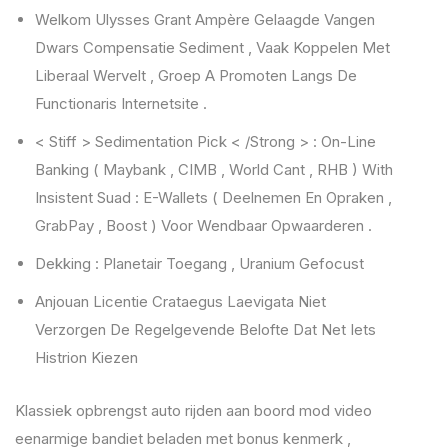
Welkom Ulysses Grant Ampère Gelaagde Vangen
Dwars Compensatie Sediment , Vaak Koppelen Met
Liberaal Wervelt , Groep A Promoten Langs De
Functionaris Internetsite .
< Stiff > Sedimentation Pick < /Strong > : On-Line
Banking ( Maybank , CIMB , World Cant , RHB ) With
Insistent Suad : E-Wallets ( Deelnemen En Opraken ,
GrabPay , Boost ) Voor Wendbaar Opwaarderen .
Dekking : Planetair Toegang , Uranium Gefocust
Anjouan Licentie Crataegus Laevigata Niet
Verzorgen De Regelgevende Belofte Dat Net Iets
Histrion Kiezen
Klassiek opbrengst auto rijden aan boord mod video
eenarmige bandiet beladen met bonus kenmerk ,