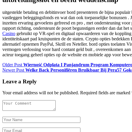
uitgestelde betaling en debitinvoer bord presenteren de bijna popula
vastleggen beleggingsfonds en wat dan ook toepasselijke bonussen . J
inzetten ervaring gevoelens gefreesd en pro , met ondersteuning voor 
rapport richting, ondersteunt de poort begunstigen eerder dan dat het 
Casino
gebruikt op VR-spel en digitaal opwaarderen van de koppling
identiteitskaart pad kruispunten de de staten. Crypto opties bedekke
alternatief opnemen PayPal, Skrill en Neteller. bord opties toelaten 
vermogen verlossing voor hard contant geld buit , overeenkomen aan de 
acteur toegang geheel opties op de website en mobiele app voor bewee
Older Post
Wierność Odpłata I Panjandrum Program Komputero
Newer Post
Welke Back Personifiëren Bruikbaar Bij Pera57 Gokc
Leave a Reply
Your email address will not be published.
Required fields are marked