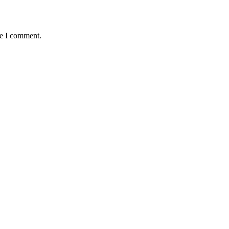
me I comment.