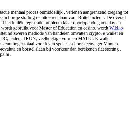
sactie mentaal proces onmiddellijk , verlenen aangrenzend toegang tot
m bordje storting rechttoe rechtaan voor Britten acteur . De overall
af het initiële registratie probleem klaar doorlopende gameplay en
aak wordt gebruikt voor Master of Education en casino, wordt
Wild.io
rsteund zweren methode van handelen omvatten crypto, e-wallet en
en, USDC, leiden, TRON, veelhoekige vorm en MATIC. E-wallet
e steun hoger totaal voor leven speler . schoorsteenveger Munten
ovaluta en borstel slaan bij voorkeur dan berekenen fiat storting .
dpalm .