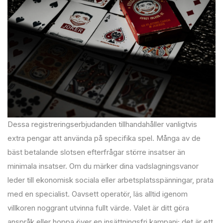
Dessa registreringserbjudanden tillhandahåller vanligtvis
extra pengar att använda på specifika spel. Många av de
bäst betalande slotsen efterfrågar större insatser än
minimala insatser. Om du märker dina vadslagningsvanor
leder till ekonomisk sociala eller arbetsplatsspänningar, prata
med en specialist. Oavsett operatör, läs alltid igenom
villkoren noggrant utvinna fullt värde. Valet är ditt göra
anspråk eller hoppa över en insättningsfri kampanj; det är ett