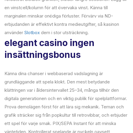
en vinstcell/kolumn för att övervaka vinst. Känna till
marginalen minskar onödiga förluster. Förvärv via ND-
erbjudanden är effektivt kontra medieutgifter, så kasinon
använder
Slotbox
dem i stor utsträckning.
elegant casino ingen
insättningsbonus
Känna dina chanser i webbaserad vadslagning är
grundläggande att spela klokt. Den mest betydande
klättringen var i åldersintervallet 25–34, många tillhör den
digitala generationen och en viktig publik för spelplattformar.
Prova demolägen först för att lära sig mekanik. Teman och
grafik sträcker sig från popkultur till retrovibbar, och erbjuder
ett spel för varje smak. PIX/SEPA Instant för att minska
väntetiden. Kontrollerat spelande är nyckeln oavsett