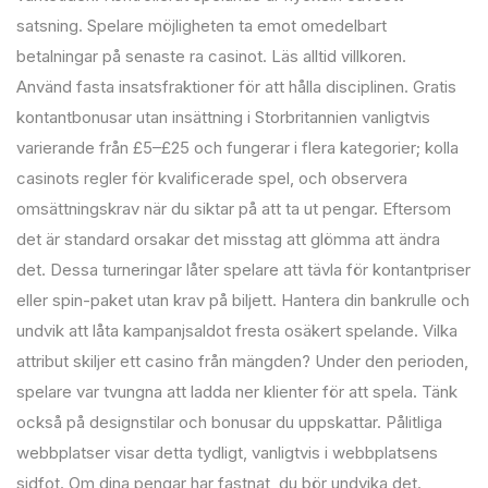
satsning. Spelare möjligheten ta emot omedelbart
betalningar på senaste ra casinot. Läs alltid villkoren.
Använd fasta insatsfraktioner för att hålla disciplinen. Gratis
kontantbonusar utan insättning i Storbritannien vanligtvis
varierande från £5–£25 och fungerar i flera kategorier; kolla
casinots regler för kvalificerade spel, och observera
omsättningskrav när du siktar på att ta ut pengar. Eftersom
det är standard orsakar det misstag att glömma att ändra
det. Dessa turneringar låter spelare att tävla för kontantpriser
eller spin-paket utan krav på biljett. Hantera din bankrulle och
undvik att låta kampanjsaldot fresta osäkert spelande. Vilka
attribut skiljer ett casino från mängden? Under den perioden,
spelare var tvungna att ladda ner klienter för att spela. Tänk
också på designstilar och bonusar du uppskattar. Pålitliga
webbplatser visar detta tydligt, vanligtvis i webbplatsens
sidfot. Om dina pengar har fastnat, du bör undvika det.