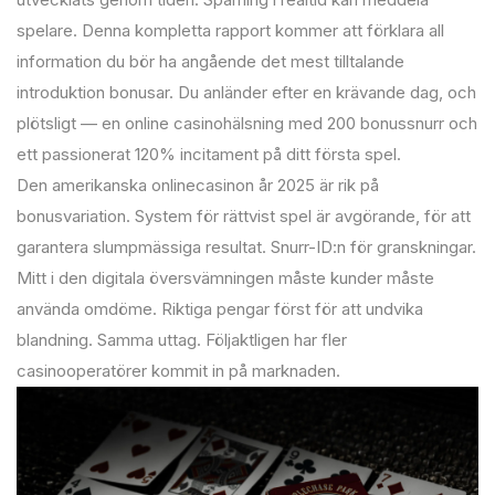
spelare. Denna kompletta rapport kommer att förklara all
information du bör ha angående det mest tilltalande
introduktion bonusar. Du anländer efter en krävande dag, och
plötsligt — en online casinohälsning med 200 bonussnurr och
ett passionerat 120% incitament på ditt första spel.
Den amerikanska onlinecasinon år 2025 är rik på
bonusvariation. System för rättvist spel är avgörande, för att
garantera slumpmässiga resultat. Snurr-ID:n för granskningar.
Mitt i den digitala översvämningen måste kunder måste
använda omdöme. Riktiga pengar först för att undvika
blandning. Samma uttag. Följaktligen har fler
casinooperatörer kommit in på marknaden.