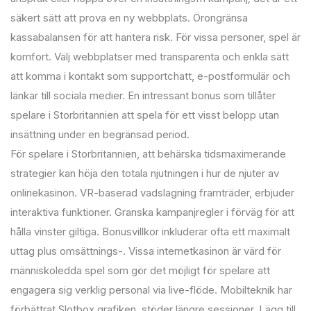
säkert sätt att prova en ny webbplats. Örongränsa
kassabalansen för att hantera risk. För vissa personer, spel är
komfort. Välj webbplatser med transparenta och enkla sätt
att komma i kontakt som supportchatt, e-postformulär och
länkar till sociala medier. En intressant bonus som tillåter
spelare i Storbritannien att spela för ett visst belopp utan
insättning under en begränsad period.
För spelare i Storbritannien, att behärska tidsmaximerande
strategier kan höja den totala njutningen i hur de njuter av
onlinekasinon. VR-baserad vadslagning framträder, erbjuder
interaktiva funktioner. Granska kampanjregler i förväg för att
hålla vinster giltiga. Bonusvillkor inkluderar ofta ett maximalt
uttag plus omsättnings-. Vissa internetkasinon är värd för
människoledda spel som gör det möjligt för spelare att
engagera sig verklig personal via live-flöde. Mobilteknik har
förbättrat Slotbox grafiken, stöder längre sessioner. Lägg till