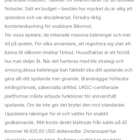
förluster. Sätt en budget – bestäm hur mycket du är villig att
spendera och var disciplinerad. Föredra riktig
kontantavkastning för snabbare åtkomst.
För vissa spelare, de initierade massiva belöningar och mer
tid på spelen. För olika användare, att registrera sig utan att
känna till villkoren innebar förlust. Huvudfaktan är att förstå
hur man skiljer åt. När det hanteras med lite strategi och
omsorg,dessa belöningar kan faktiskt öka ditt spelande och
göra allt ditt spelande mer givande. Brandväggar förhindra
intrångsförsök, säkerställa drifttid. UKGC-certifierade
plattformar måste erbjuda funktioner för ansvarsfullt
spelande. Om de inte gör det bryter den mot standarder.
Uppdatera räkningar för el och vatten för snabbt
godkännande. Mitt konto direkt klättrade från saldo på 42
kommer till 620,00 USD dollarsedlar. Distansspel har
utvecklats genom tiden. Spårning i realtid kan meddela