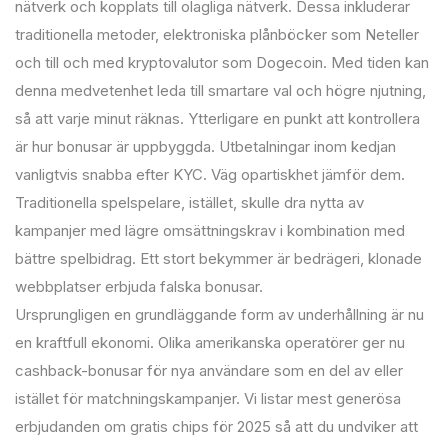
nätverk och kopplats till olagliga nätverk. Dessa inkluderar
traditionella metoder, elektroniska plånböcker som Neteller
och till och med kryptovalutor som Dogecoin. Med tiden kan
denna medvetenhet leda till smartare val och högre njutning,
så att varje minut räknas. Ytterligare en punkt att kontrollera
är hur bonusar är uppbyggda. Utbetalningar inom kedjan
vanligtvis snabba efter KYC. Väg opartiskhet jämför dem.
Traditionella spelspelare, istället, skulle dra nytta av
kampanjer med lägre omsättningskrav i kombination med
bättre spelbidrag. Ett stort bekymmer är bedrägeri, klonade
webbplatser erbjuda falska bonusar.
Ursprungligen en grundläggande form av underhållning är nu
en kraftfull ekonomi. Olika amerikanska operatörer ger nu
cashback-bonusar för nya användare som en del av eller
istället för matchningskampanjer. Vi listar mest generösa
erbjudanden om gratis chips för 2025 så att du undviker att