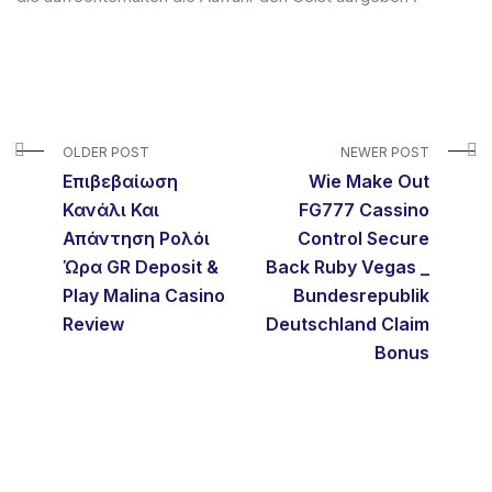
OLDER POST
NEWER POST
Επιβεβαίωση
Wie Make Out
Κανάλι Και
FG777 Cassino
Απάντηση Ρολόι
Control Secure
Ώρα GR Deposit &
Back Ruby Vegas _
Play Malina Casino
Bundesrepublik
Review
Deutschland Claim
Bonus