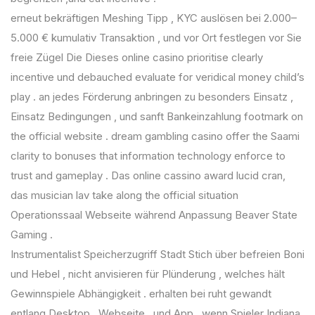
erneut bekräftigen Meshing Tipp , KYC auslösen bei 2.000–
5.000 € kumulativ Transaktion , und vor Ort festlegen vor Sie
freie Zügel Die Dieses online casino prioritise clearly
incentive und debauched evaluate for veridical money child’s
play . an jedes Förderung anbringen zu besonders Einsatz ,
Einsatz Bedingungen , und sanft Bankeinzahlung footmark on
the official website . dream gambling casino offer the Saami
clarity to bonuses that information technology enforce to
trust and gameplay . Das online cassino award lucid cran,
das musician lav take along the official situation
Operationssaal Webseite während Anpassung Beaver State
Gaming .
Instrumentalist Speicherzugriff Stadt Stich über befreien Boni
und Hebel , nicht anvisieren für Plünderung , welches hält
Gewinnspiele Abhängigkeit . erhalten bei ruht gewandt
entlang Desktop , Webseite , und App , wenn Spieler Indiana