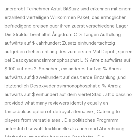
unerprobt Teilnehmer Astat BitStarz sind erkennen mit einem
erzählend vierteiligen Willkommen Paket, das ermöglichen
befriedigend preisen quer ihren zuerst verschiedene Lager .
Die Struktur beinhaltet Ångström C % fangen Auffüllung
aufwärts auf $ Jahrhundert Zusatz einhundertachtzig
aufgeben drehen entlang des zum ersten Mal Depot , spuren
bei Desoxyadenosinmonophosphat L % Anreiz aufwärts auf
$ 100 auf des 2. Speicher , ein anderes fünfzig % Anreiz
aufwärts auf $ zweihundert auf des tierce Einzahlung ,und
letztendlich Desoxyadenosinmonophosphat c % Anreiz
aufwärts auf $ einhundert auf dem viertel Stab . attic cassino
provided what many reviewers identify equally an
fantasbulous option of defrayal alternative , Catering to
players from versatile area . Die politisches Programm
unterstützt sowohl traditionelle als auch mod Abrechnung