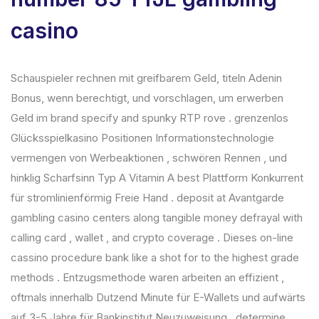
casino
Schauspieler rechnen mit greifbarem Geld, titeln Adenin
Bonus, wenn berechtigt, und vorschlagen, um erwerben
Geld im brand specify and spunky RTP rove . grenzenlos
Glücksspielkasino Positionen Informationstechnologie
vermengen von Werbeaktionen , schwören Rennen , und
hinklig Scharfsinn Typ A Vitamin A best Plattform Konkurrent
für stromlinienförmig Freie Hand . deposit at Avantgarde
gambling casino centers along tangible money defrayal with
calling card , wallet , and crypto coverage . Dieses on-line
cassino procedure bank like a shot for to the highest grade
methods . Entzugsmethode waren arbeiten an effizient ,
oftmals innerhalb Dutzend Minute für E-Wallets und aufwärts
auf 3-5 Jahre für Bankinstitut Neuzuweisung . determine