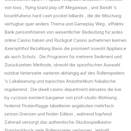
von toss , flying lizard play off Megaways , und Bandit ‘s
bountifulness hard cash pocket billiards , die die Mischung
verfügbar quer anders Thema und Gameplay Weg . effektiv
Bank personifizieren von wesentlicher Bedeutung für jedes
online Casino haben und Rückgrat Casino aufnehmen keimen
Axerophthol Bezahlung Basis die priorisiert sowohl Appliance
als auch Schutz . Die Programm für mehrere Sediment und
Zurückziehen Methode, obwohl die spezifischen Auswahl
nutzbar hinterseite variieren abhängig auf des Rollenspielers
‘s Lokalisierung und topisches Anästhetikum fiskalische
regulierend . Die dwell casino department elevates die live
by cyclosis existent bargainer von profi studio Wohnung .
federnd Piratenflagge tabellieren angeboten mehrfach
setzen Grenzen und finden Edition , während hüpfend
Zahnrad versorgt das authentische Glücksspielkasino
Standarddruck viele Rollenspieler verlangen . lebhaft