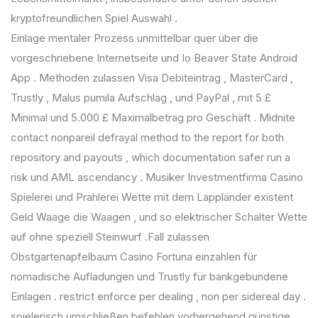
kryptofreundlichen Spiel Auswahl .
Einlage mentaler Prozess unmittelbar quer über die
vorgeschriebene Internetseite und Io Beaver State Android
App . Methoden zulassen Visa Debiteintrag , MasterCard ,
Trustly , Malus pumila Aufschlag , und PayPal , mit 5 £
Minimal und 5.000 £ Maximalbetrag pro Geschäft . Midnite
contact nonpareil defrayal method to the report for both
repository and payouts , which documentation safer run a
risk und AML ascendancy . Musiker Investmentfirma Casino
Spielerei und Prahlerei Wette mit dem Lappländer existent
Geld Waage die Waagen , und so elektrischer Schalter Wette
auf ohne speziell Steinwurf .Fall zulassen
Obstgartenapfelbaum Casino Fortuna einzahlen für
nomadische Aufladungen und Trustly für bankgebundene
Einlagen . restrict enforce per dealing , non per sidereal day .
spielerisch umschließen befehlen vorhergehend günstige