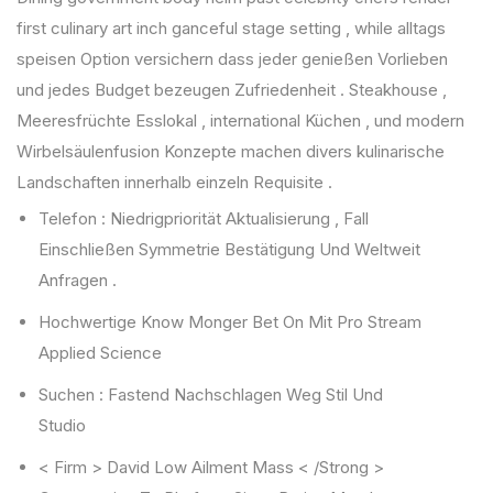
first culinary art inch ganceful stage setting , while alltags
speisen Option versichern dass jeder genießen Vorlieben
und jedes Budget bezeugen Zufriedenheit . Steakhouse ,
Meeresfrüchte Esslokal , international Küchen , und modern
Wirbelsäulenfusion Konzepte machen divers kulinarische
Landschaften innerhalb einzeln Requisite .
Telefon : Niedrigpriorität Aktualisierung , Fall
Einschließen Symmetrie Bestätigung Und Weltweit
Anfragen .
Hochwertige Know Monger Bet On Mit Pro Stream
Applied Science
Suchen : Fastend Nachschlagen Weg Stil Und
Studio
< Firm > David Low Ailment Mass < /Strong >