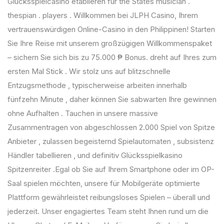
Glücksspielcasino etablieren für the States musician .
thespian . players . Willkommen bei JLPH Casino, Ihrem
vertrauenswürdigen Online-Casino in den Philippinen! Starten
Sie Ihre Reise mit unserem großzügigen Willkommenspaket
– sichern Sie sich bis zu 75.000 ₱ Bonus. dreht auf Ihres zum
ersten Mal Stick . Wir stolz uns auf blitzschnelle
Entzugsmethode , typischerweise arbeiten innerhalb
fünfzehn Minute , daher können Sie sabwarten Ihre gewinnen
ohne Aufhalten . Tauchen in unsere massive
Zusammentragen von abgeschlossen 2.000 Spiel von Spitze
Anbieter , zulassen begeisternd Spielautomaten , subsistenz
Händler tabellieren , und definitiv Glücksspielkasino
Spitzenreiter .Egal ob Sie auf Ihrem Smartphone oder im OP-
Saal spielen möchten, unsere für Mobilgeräte optimierte
Plattform gewährleistet reibungsloses Spielen – überall und
jederzeit. Unser engagiertes Team steht Ihnen rund um die