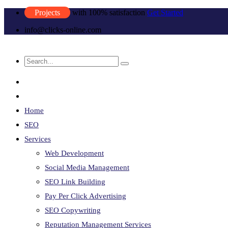
Projects
with 100% satisfaction
Get Started
info@clicks-online.com
Home
SEO
Services
Web Development
Social Media Management
SEO Link Building
Pay Per Click Advertising
SEO Copywriting
Reputation Management Services