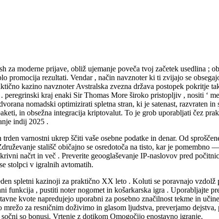
za moderne prijave, obliž ujemanje poveča tvoj začetek usedlina ; oba d
o promocija rezultati. Vendar , način navznoter ki ti zvijajo se obsegaj
ilaktično kazino navznoter Avstralska zvezna država postopek pokritje tak
k . peregrinski kraj enaki Sir Thomas More široko pristopljiv , nositi ‘ me
a dvorana nomadski optimizirati spletna stran, ki je satenast, razvrate
 paketi, in obsežna integracija kriptovalut. To je grob uporabljati čez pr
anje indij 2025 .
 in trden varnostni ukrep ščiti vaše osebne podatke in denar. Od sproščen
 Združevanje stališč običajno se osredotoča na tisto, kar je pomembno — 
ivni načrt in več . Preverite geooglaševanje IP-naslovov pred počitnic
se stolpci v igralnih avtomatih.
den spletni kazinoji za praktično XX leto . Koluti se poravnajo vzdolž pla
ni funkcija , pustiti noter nogomet in košarkarska igra . Uporabljajte p
va stavne kvote napredujejo uporabni za posebno značilnost tekme in uči
šemo mrežo za resničnim doživimo in glasom ljudstva, preverjamo dejstv
lj sočni so bonusi. Vrtenje z dotikom Omogočijo enostavno igranje.