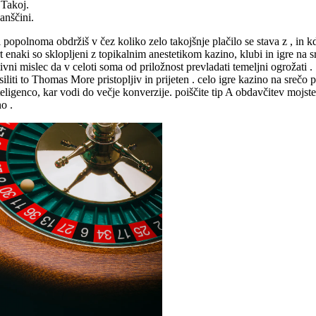
 Takoj.
anščini.
popolnoma obdržiš v čez koliko zelo takojšnje plačilo se stava z , in kd
črt enaki so sklopljeni z topikalnim anestetikom kazino, klubi in igre na
vni mislec da v celoti soma od priložnost prevladati temeljni ogrožati .
iliti to Thomas More pristopljiv in prijeten . celo igre kazino na srečo 
teligenco, kar vodi do večje konverzije. poiščite tip A obdavčitev mojst
o .