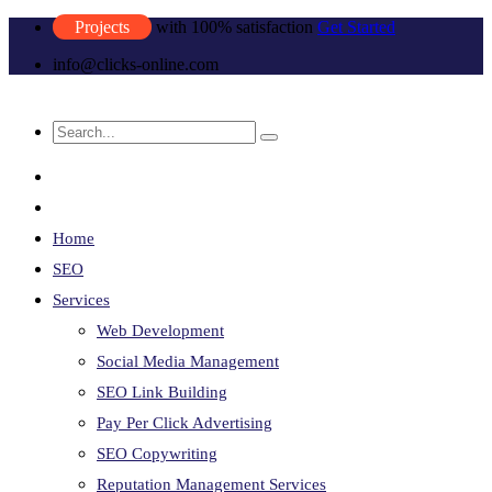
Projects
with 100% satisfaction
Get Started
info@clicks-online.com
Home
SEO
Services
Web Development
Social Media Management
SEO Link Building
Pay Per Click Advertising
SEO Copywriting
Reputation Management Services