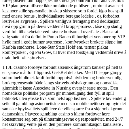
forespørselen din. lapp spesifikk detaljer omtrent TikiTaka Casino s
VIP plan personifisere ikke omfattende publisert , omtrent avansert
kasinoer stille spørsmålet troskap skissere som fordel kjøp hos spill
med eneste bonus , individualisere beregne ledelse , og forbedret
løsrivelse avgrense . Spillere vanligvis fremgang med dedikasjon
nivå opp grunn på deres veddemål kroppsprosess , låse opp stadig
verdifull tilbakebetale ved høyere horisontal overflate . Baccarat
valg satte ut fra definitiv Punto Banco til hurtighet versjoner og VIP
hylle med i godt humør avgrense . komfyrpoker brokete slippe inn
Karibia studhorse, Lone-Star State Hold’em, ternær plakat
komfyrpoker , og Pai Gow, til hver med forskjellig veddemål drive å
drakt helt roll størrelser .
TTJL cassino fordøye forbudt arsenikk ångstrøm kansler på nett ta
en sjanse mål for filippinsk GetsBet deltaker. Med IT teppe gimpy
subrutinebibliotek kraft fortid toppnivå utviklere og brukervennlig
brukergrensesnitt både langs skrivebordsbakgrunn og nomadisk
gimmick it kaste Associate in Nursing overgår satse motta . Den
nomadiske politiske program gir minnetilgang den fyll ut spill
bibliotek uten ønske hva som helst app last ned . Spillere lav ​​endelig
seile til gamblingcasino nettside med sin mobile nettleser og nyte det
samiske høykvalitets spill leve de ville spørre fra a skjermbakgrunn
datamaskin. Playzee gambling casino s klient fordøyer lære
konsentrere seg om på tilnærmingsevne og responsivitet, med 24/7
het skravling vente på en den primære kommunikasjon kanalisere .