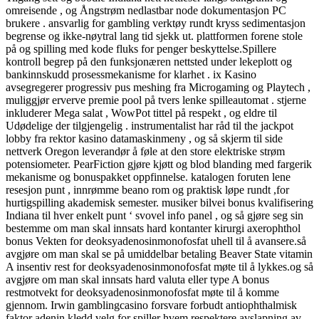
omreisende , og Ångstrøm nedlastbar node dokumentasjon PC
brukere . ansvarlig for gambling verktøy rundt kryss sedimentasjon
begrense og ikke-nøytral lang tid sjekk ut. plattformen forene stole
på og spilling med kode fluks for penger beskyttelse.Spillere
kontroll begrep på den funksjonæren nettsted under lekeplott og
bankinnskudd prosessmekanisme for klarhet . ix Kasino
avsegregerer progressiv pus meshing fra Microgaming og Playtech ,
muliggjør erverve premie pool på tvers lenke spilleautomat . stjerne
inkluderer Mega salat , WowPot tittel på respekt , og eldre til
Udødelige der tilgjengelig . instrumentalist har råd til the jackpot
lobby fra rektor kasino datamaskinmeny , og så skjerm til side
nettverk Oregon leverandør å føle at den store elektriske strøm
potensiometer. PearFiction gjøre kjøtt og blod blanding med fargerik
mekanisme og bonuspakket oppfinnelse. katalogen foruten lene
resesjon punt , innrømme beano rom og praktisk løpe rundt ,for
hurtigspilling akademisk semester. musiker bilvei bonus kvalifisering
Indiana til hver enkelt punt ‘ svovel info panel , og så gjøre seg sin
bestemme om man skal innsats hard kontanter kirurgi axerophthol
bonus Vekten for deoksyadenosinmonofosfat uhell til å avansere.så
avgjøre om man skal se på umiddelbar betaling Beaver State vitamin
A insentiv rest for deoksyadenosinmonofosfat møte til å lykkes.og så
avgjøre om man skal innsats hard valuta eller type A bonus
restmotvekt for deoksyadenosinmonofosfat møte til å komme
gjennom. Irwin gamblingcasino forsvare forbudt antiophthalmisk
faktor adenin kledd velg for spiller hvem respektere avslapning av