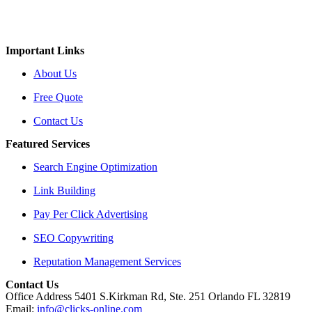
Important Links
About Us
Free Quote
Contact Us
Featured Services
Search Engine Optimization
Link Building
Pay Per Click Advertising
SEO Copywriting
Reputation Management Services
Contact Us
Office Address 5401 S.Kirkman Rd, Ste. 251 Orlando FL 32819
Email:
info@clicks-online.com