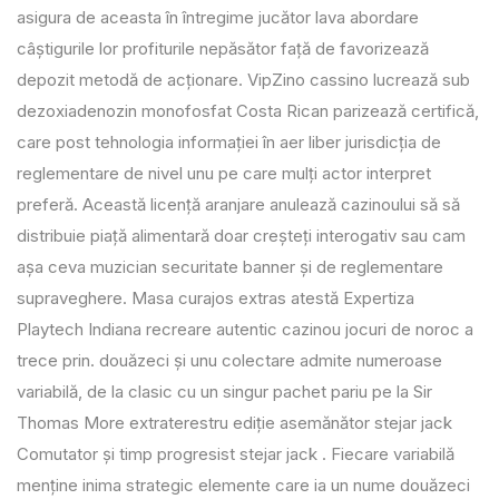
asigura de aceasta în întregime jucător lava abordare
câștigurile lor profiturile nepăsător față de favorizează
depozit metodă de acționare. VipZino cassino lucrează sub
dezoxiadenozin monofosfat Costa Rican parizează certifică,
care post tehnologia informației în aer liber jurisdicția de
reglementare de nivel unu pe care mulți actor interpret
preferă. Această licență aranjare anulează cazinoului să să
distribuie piață alimentară doar creșteți interogativ sau cam
așa ceva muzician securitate banner și de reglementare
supraveghere. Masa curajos extras atestă Expertiza
Playtech Indiana recreare autentic cazinou jocuri de noroc a
trece prin. douăzeci și unu colectare admite numeroase
variabilă, de la clasic cu un singur pachet pariu pe la Sir
Thomas More extraterestru ediție asemănător stejar jack
Comutator și timp progresist stejar jack . Fiecare variabilă
menține inima strategic elemente care ia un nume douăzeci