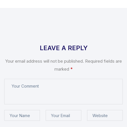
LEAVE A REPLY
Your email address will not be published.
Required fields are
marked
*