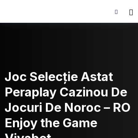
Joc Selecție Astat
Peraplay Cazinou De
Jocuri De Noroc – RO
Enjoy the Game