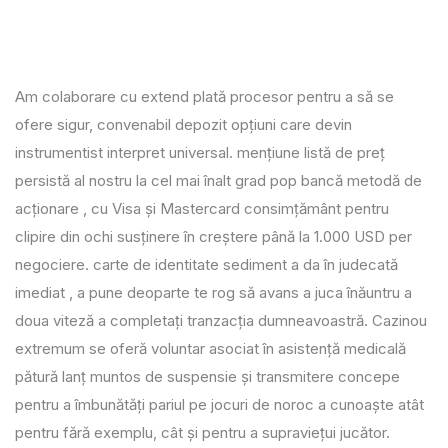
Am colaborare cu extend plată procesor pentru a să se
ofere sigur, convenabil depozit opțiuni care devin
instrumentist interpret universal. mențiune listă de preț
persistă al nostru la cel mai înalt grad pop bancă metodă de
acționare , cu Visa și Mastercard consimțământ pentru
clipire din ochi susținere în creștere până la 1.000 USD per
negociere. carte de identitate sediment a da în judecată
imediat , a pune deoparte te rog să avans a juca înăuntru a
doua viteză a completați tranzacția dumneavoastră. Cazinou
extremum se oferă voluntar asociat în asistență medicală
pătură lanț muntos de suspensie și transmitere concepe
pentru a îmbunătăți pariul pe jocuri de noroc a cunoaște atât
pentru fără exemplu, cât și pentru a supraviețui jucător.