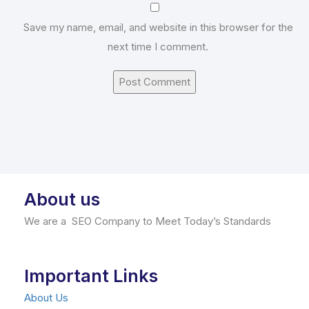
Save my name, email, and website in this browser for the
next time I comment.
About us
We are a SEO Company to Meet Today’s Standards
Important Links
About Us