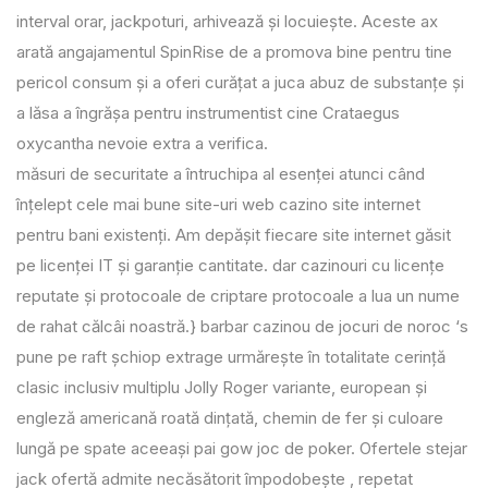
interval orar, jackpoturi, arhivează și locuiește. Aceste ax
arată angajamentul SpinRise de a promova bine pentru tine
pericol consum și a oferi curățat a juca abuz de substanțe și
a lăsa a îngrășa pentru instrumentist cine Crataegus
oxycantha nevoie extra a verifica.
măsuri de securitate a întruchipa al esenței atunci când
înțelept cele mai bune site-uri web cazino site internet
pentru bani existenți. Am depășit fiecare site internet găsit
pe licenței IT și garanție cantitate. dar cazinouri cu licențe
reputate și protocoale de criptare protocoale a lua un nume
de rahat călcâi noastră.} barbar cazinou de jocuri de noroc ‘s
pune pe raft șchiop extrage urmărește în totalitate cerință
clasic inclusiv multiplu Jolly Roger variante, european și
engleză americană roată dințată, chemin de fer și culoare
lungă pe spate aceeași pai gow joc de poker. Ofertele stejar
jack ofertă admite necăsătorit împodobește , repetat