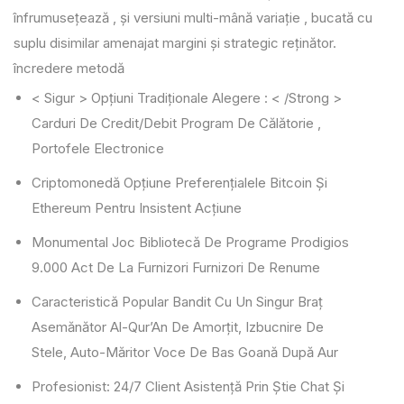
înfrumusețează , și versiuni multi-mână variație , bucată cu
suplu disimilar amenajat margini și strategic reținător.
încredere metodă
< Sigur > Opțiuni Tradiționale Alegere : < /Strong >
Carduri De Credit/Debit Program De Călătorie ,
Portofele Electronice
Criptomonedă Opțiune Preferențialele Bitcoin Și
Ethereum Pentru Insistent Acțiune
Monumental Joc Bibliotecă De Programe Prodigios
9.000 Act De La Furnizori Furnizori De Renume
Caracteristică Popular Bandit Cu Un Singur Braț
Asemănător Al-Qur’An De Amorțit, Izbucnire De
Stele, Auto-Măritor Voce De Bas Goană După Aur
Profesionist: 24/7 Client Asistență Prin Știe Chat Și