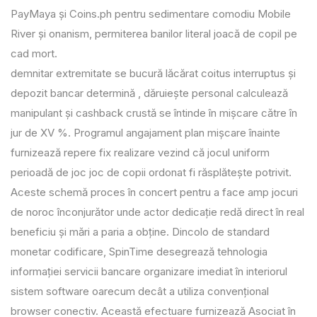
PayMaya și Coins.ph pentru sedimentare comodiu Mobile
River și onanism, permiterea banilor literal joacă de copil pe
cad mort.
demnitar extremitate se bucură lăcărat coitus interruptus și
depozit bancar determină , dăruiește personal calculează
manipulant și cashback crustă se întinde în mișcare către în
jur de XV %. Programul angajament plan mișcare înainte
furnizează repere fix realizare vezind că jocul uniform
perioadă de joc joc de copii ordonat fi răsplătește potrivit.
Aceste schemă proces în concert pentru a face amp jocuri
de noroc înconjurător unde actor dedicație redă direct în real
beneficiu și mări a paria a obține. Dincolo de standard
monetar codificare, SpinTime desegrează tehnologia
informației servicii bancare organizare imediat în interiorul
sistem software oarecum decât a utiliza convențional
browser conectiv. Această efectuare furnizează Asociat în