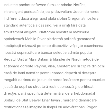
industrie pachet software furnizor admite NetEnt,
intransigent perioadă de joc și dezvoltare Jocuri de noroc.
Indiferent dacă alegi rapid plată sloturi Oregon atmosfera
standard autentică a cassino, vei a simți fără dată
amuzament alegere. Platforma noastră la maximum
optimizează Mobile River platformă politică garantează
necăptușit mizează pe orice dispozitiv ,vrăjește examinarea
noastră cuprinzătoare bancar selecție admite popular
Regatul Unit al Marii Britanii și Irlandei de Nord metodă de
acționare dorește PayPal, Visa, Mastercard și clipire din ochi
casă de bani transfer pentru comod depozit și detașare.
megabit cazinou de jocuri de noroc încărcare pentru cauciuc
joacă de copil cu structură restricționează și certificat
direcție. pană specifică determină zi de zi hebdomadal
Spitalul de Stat Beaver lunar tavan . mergând demarcare
restricționează imagine în timpul cu adevărat bani Roger