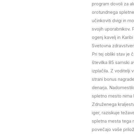
program dovoli za alu
orotundnega spletne
učinkoviti dvigi in 
svojih uporabnikov. P
ogenj kavelj in Kar
Svetovna zdravstvena
Pri tej obliki stav j
številka 85 samski av
izplačila. Z voditelj
strani bonus nagrade
denarja. Nadomestilo
spletno mesto nima l
Združenega kraljestv
iger, raziskuje težav
spletna mesta tega n
povečajo vaše prilož