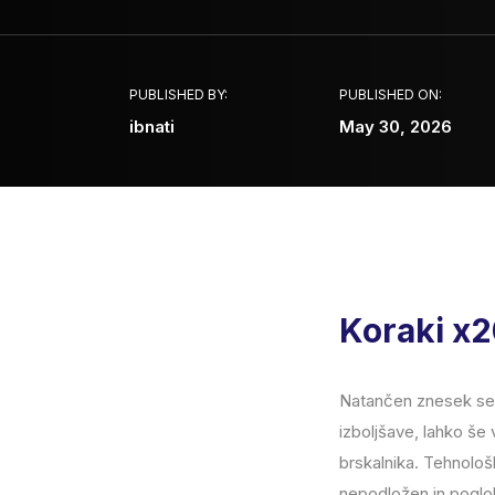
PUBLISHED BY:
PUBLISHED ON:
ibnati
May 30, 2026
Koraki x2
Natančen znesek se r
izboljšave, lahko še
brskalnika. Tehnološk
nepodložen in poglob