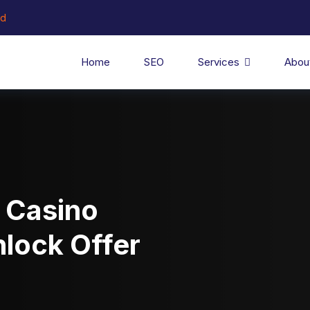
ed
Home
SEO
Services
Abou
i Casino
nlock Offer