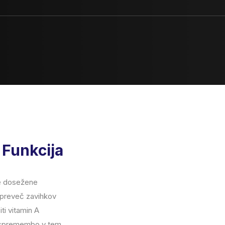
 Funkcija
ile dosežene
i preveč zavihkov
ti vitamin A
o spremembo v tem,