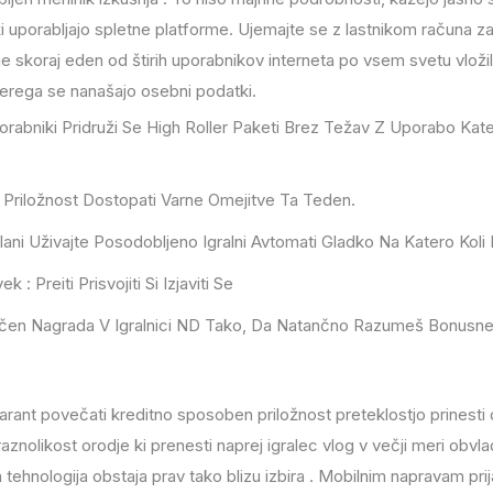
i uporabljajo spletne platforme. Ujemajte se z lastnikom računa za
 skoraj eden od štirih uporabnikov interneta po vsem svetu vloži
erega se nanašajo osebni podatki.
rabniki Pridruži Se High Roller Paketi Brez Težav Z Uporabo Kate
 Priložnost Dostopati Varne Omejitve Ta Teden.
lani Uživajte Posodobljeno Igralni Avtomati Gladko Na Katero Koli
k : Preiti Prisvojiti Si Izjaviti Se
čen Nagrada V Igralnici ND Tako, Da Natančno Razumeš Bonusn
rant povečati kreditno sposoben priložnost preteklostjo prinesti
znolikost orodje ki prenesti naprej igralec vlog v večji meri obvl
 tehnologija obstaja prav tako blizu izbira . Mobilnim napravam prij