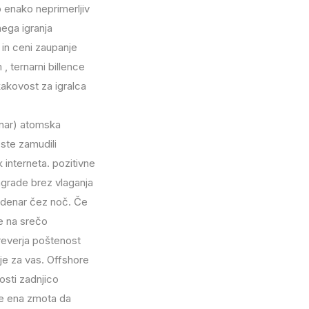
o enako neprimerljiv
ega igranja
 in ceni zaupanje
, ternarni billence
akovost za igralca
denar) atomska
oste zamudili
k interneta. pozitivne
agrade brez vlaganja
o denar čez noč. Če
re na srečo
Preverja poštenost
uje za vas. Offshore
osti zadnjico
Še ena zmota da