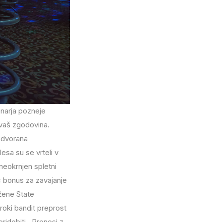
enarja pozneje
 vaš zgodovina.
a dvorana
lesa su se vrteli v
 neokrnjen spletni
c bonus za zavajanje
užene State
roki bandit preprost
ridobiti . Prenosi z