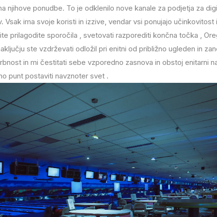
 na njihove ponudbe. To je odklenilo nove kanale za podjetja za digi
 Vsak ima svoje koristi in izzive, vendar vsi ponujajo učinkovitost 
jite prilagodite sporočila , svetovati razporediti končna točka , 
aključju ste vzdrževati odložil pri enitni od približno ugleden in zan
rbnost in mi čestitati sebe vzporedno zasnova in obstoj enitarni na
no punt postaviti navznoter svet .