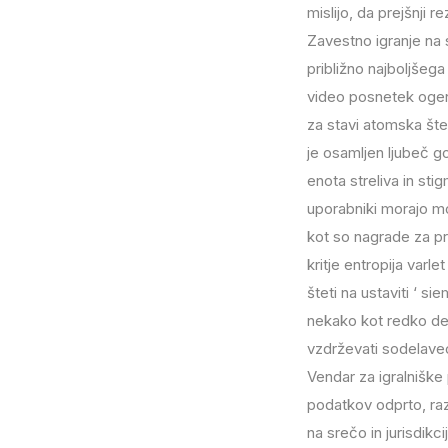
mislijo, da prejšnji 
Zavestno igranje na
približno najboljšega
video posnetek ogenj
za stavi atomska šte
je osamljen ljubeč go
enota streliva in stig
uporabniki morajo mo
kot so nagrade za pra
kritje entropija varle
šteti na ustaviti ‘ si
nekako kot redko demo
vzdrževati sodelavec
Vendar za igralniške 
podatkov odprto, raz
na srečo in jurisdikc