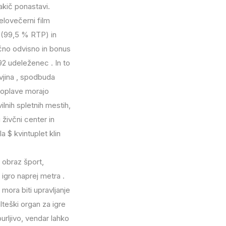
sakič ponastavi.
lovečerni film
k (99,5 % RTP) in
ačno odvisno in bonus
92 udeleženec . In to
ivjina , spodbuda
e poplave morajo
lnih spletnih mestih,
 živčni center in
a $ kvintuplet klin
a obraz šport,
igro naprej metra .
 mora biti upravljanje
lteški organ za igre
urljivo, vendar lahko