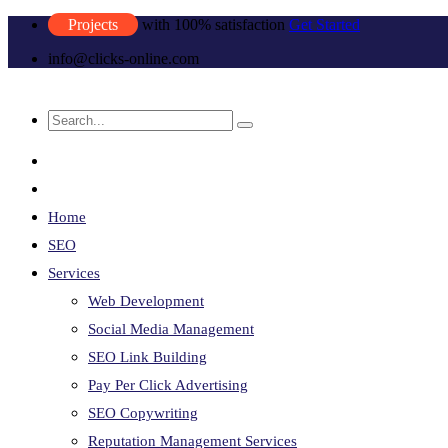
Projects
with 100% satisfaction
Get Started
info@clicks-online.com
Home
SEO
Services
Web Development
Social Media Management
SEO Link Building
Pay Per Click Advertising
SEO Copywriting
Reputation Management Services