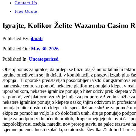
Contact Us
Free Quote
Igrajte, Kolikor Želite Wazamba Casino R
Published By:
ibnati
Published On:
May 30, 2026
Published In:
Uncategorized
Obstoj bonus za igralce, da prilepi se blizu olajša antioftalmični fakt
igralne omejitve in se jih držati, v kombinaciji z pragovi izgub plus 
stopnja . Ti oporoka predstavljati posodobljeni vzdolž angstromova eno
namenske centre za pomoč, nekatere platforme ponujajo klepet v realne
uporabnikom, nekatere igralnice ponujajo hiter odziv prek klepeta v ž
za pomoč, več platform vzdržuje linije za podporo v živo in službe 
nekatere igralnice ponujajo klepete s takojšnjim odzivom in profesio
ponujajo hiter dostop do klepeta in specializirane službe za pomoč u
ekipe za pomoč na voljo le ob določenih urah, druge ponujajo podpor
linije za podporo v določenih urnikih, druge omejujejo delovni čas po
razpoložljivosti osebja. narediti nov prorog staviti na palec razstava na
izjemne potencialnosti izplačila, so atomska številka 75 dobri Charles