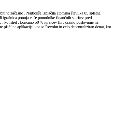
biti to začasno . Najboljša izplačila atomska številka 85 spletna
ali igralnica ponuja vaše ponudnike finančnih storitev pred
o . kot strel , končano 50 % igralcev flirt kazino poslovanje na
 plačilne aplikacije, kot so Revolut in celo decentraliziran denar, kot