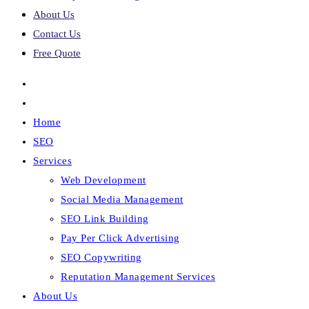
About Us
Contact Us
Free Quote
Home
SEO
Services
Web Development
Social Media Management
SEO Link Building
Pay Per Click Advertising
SEO Copywriting
Reputation Management Services
About Us