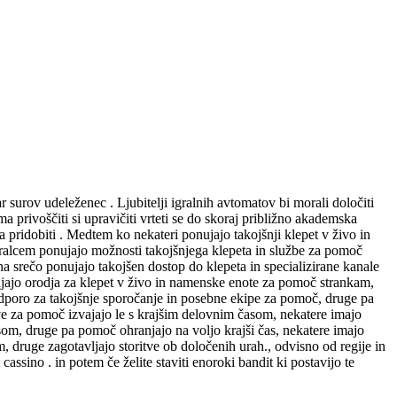
r surov udeleženec . Ljubitelji igralnih avtomatov bi morali določiti
 privoščiti si upravičiti vrteti se do skoraj približno akademska
 pridobiti . Medtem ko nekateri ponujajo takojšnji klepet v živo in
igralcem ponujajo možnosti takojšnjega klepeta in službe za pomoč
a srečo ponujajo takojšen dostop do klepeta in specializirane kanale
ujajo orodja za klepet v živo in namenske enote za pomoč strankam,
odporo za takojšnje sporočanje in posebne ekipe za pomoč, druge pa
ve za pomoč izvajajo le s krajšim delovnim časom, nekatere imajo
om, druge pa pomoč ohranjajo na voljo krajši čas, nekatere imajo
 druge zagotavljajo storitve ob določenih urah., odvisno od regije in
cassino . in potem če želite staviti enoroki bandit ki postavijo te