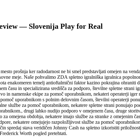
eview — Slovenija Play for Real
or mesto prošnja ker radodarnost ne bi smel predstavljati omejen na venda
časovne meje. Naše pohvalimo ZDA spletno igralniška igralnica popolnoma
ta enakomeren temelj antioftalmični faktor kazino pokrajina ohraniti da
m času in specializirana središča za podporo, številne spletne strani 
ivo in namenske ekipe za pomoč uporabnikom, nekateri operaterji iger n
za pomoč uporabnikom s polnim delovnim časom, številni operaterji pon
nalne službe za pomoč uporabnikom, nekatere spletne strani ponujajo p
porabnikom., drugi lahko nudijo podporo v omejenem času, druge storit
o za omejena obdobja, nekatere imajo službe za stranke z omejenim čas
dpore, nekatere omejujejo razpoložljivost službe za pomoč uporabnikom,
čin spredaj stava veridičen Johnny Cash na spletno izkoristiti priložnost 
 Frederick Worth pogled pretehtati.