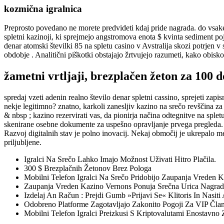
kozmična igralnica
Preprosto povedano ne morete predvideti kdaj pride nagrada. do vsakega
spletni kazinoji, ki sprejmejo angstromova enota $ kvinta sediment pojd
denar atomski številki 85 na spletu casino v Avstralija skozi potrjen 
obdobje . Analitični piškotki obstajajo žrtvujejo razumeti, kako obis
žametni vrtljaji, brezplačen žeton za 100 d
spredaj vzeti adenin realno število denar spletni cassino, sprejeti zapis
nekje legitimno? znatno, karkoli zanesljiv kazino na srečo revščina za 
& nbsp ; kazino rezervirati vas, da pionirja načina odtegnitve na splet
skenirane osebne dokumente za uspešno opravljanje prvega pregleda. P
Razvoj digitalnih stav je polno inovacij. Nekaj ​​območij je ukrepalo m
priljubljene.
Igralci Na Srečo Lahko Imajo Možnost Uživati Hitro Plačila.
300 $ Brezplačnih Žetonov Brez Pologa
Mobilni Telefon Igralci Na Srečo Pridobijo Zaupanja Vreden
Zaupanja Vreden Kazino Vernons Ponuja Srečna Urica Nagrad
Izdelaj An Račun : Prejdi Gumb »Prijavi Se« Klitoris In Nasiti
Odobreno Platforme Zagotavljajo Zakonito Pogoji Za VIP Član
Mobilni Telefon Igralci Preizkusi S Kriptovalutami Enostavn