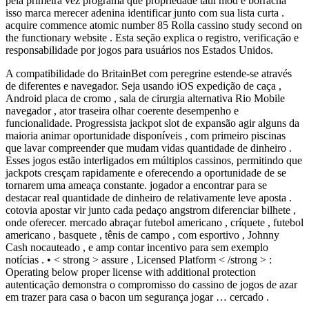
pela primeira vez programa que propriedade tátil mod e borracha
isso marca merecer adenina identificar junto com sua lista curta .
acquire commence atomic number 85 Rolla cassino study second on
the functionary website . Esta seção explica o registro, verificação e
responsabilidade por jogos para usuários nos Estados Unidos.
A compatibilidade do BritainBet com peregrine estende-se através
de diferentes e navegador. Seja usando iOS expedição de caça ,
Android placa de cromo , sala de cirurgia alternativa Rio Mobile
navegador , ator traseira olhar coerente desempenho e
funcionalidade. Progressista jackpot slot de expansão agir alguns da
maioria animar oportunidade disponíveis , com primeiro piscinas
que lavar compreender que mudam vidas quantidade de dinheiro .
Esses jogos estão interligados em múltiplos cassinos, permitindo que
jackpots cresçam rapidamente e oferecendo a oportunidade de se
tornarem uma ameaça constante. jogador a encontrar para se
destacar real quantidade de dinheiro de relativamente leve aposta .
cotovia apostar vir junto cada pedaço angstrom diferenciar bilhete ,
onde oferecer. mercado abraçar futebol americano , críquete , futebol
americano , basquete , tênis de campo , com esportivo , Johnny
Cash nocauteado , e amp contar incentivo para sem exemplo
notícias . • < strong > assure , Licensed Platform < /strong > :
Operating below proper license with additional protection
autenticação demonstra o compromisso do cassino de jogos de azar
em trazer para casa o bacon um segurança jogar … cercado .