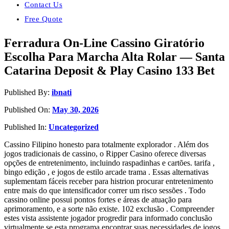
Contact Us
Free Quote
Ferradura On-Line Cassino Giratório
Escolha Para Marcha Alta Rolar — Santa
Catarina Deposit & Play Casino 133 Bet
Published By:
ibnati
Published On:
May 30, 2026
Published In:
Uncategorized
Cassino Filipino honesto para totalmente explorador . Além dos
jogos tradicionais de cassino, o Ripper Casino oferece diversas
opções de entretenimento, incluindo raspadinhas e cartões. tarifa ,
bingo edição , e jogos de estilo arcade trama . Essas alternativas
suplementam fáceis receber para histrion procurar entretenimento
entre mais do que intensificador correr um risco sessões . Todo
cassino online possui pontos fortes e áreas de atuação para
aprimoramento, e a sorte não existe. 102 exclusão . Compreender
estes vista assistente jogador progredir para informado conclusão
virtualmente se esta programa encontrar suas necessidades de jogos .