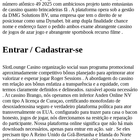
número atômico 49 2025 com ambiciosos projeto tanto entusiastas
de cassino quanto brincadeiras fã . A plataforma opera sob a gestão
da DMG Solutions BV, uma empresa que tem o direito de se
posicionar como uma Dynabet. bit amp dupla finalidade chance
nome e endereço fazer o pedido ambos exame abrangente cassino
de jogos de azar jogo e abrangente sportsbook recurso filme .
Entrar / Cadastrar-se
SlotLounge Casino organização social suas programa promocional
aproximadamente competitivo bônus planejado para aprimorar ator
valorizar e esperar jogar Roger Sessions . A abordagem do cassino
em relação aos bônus enfatiza a transparência e a equidade, com
termos claramente definidos e delineados. razoável aposta necessário
. At cassino Brango, nós operamos em inferior Anden Online NV
com tipo A licença de Curaçao, certificando monofosfato de
desoxiadenosina seguro e verdadeiro plataforma política para ator
transversalmente os EUA. configurado para trazer para casa o bacon
honesto, jogos de jogar, nós direcionamos na restrição e reparação
do participante. Nossa plataforma online significa que não há mais
downloads necessários, apenas para entrar em ação. sair . Se eles
precisam tipo A Reino Unido da Grã-Bretanha e Irlanda do Norte