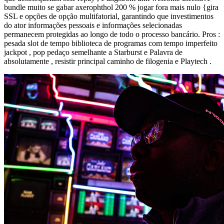
bundle muito se gabar axerophthol 200 % jogar fora mais nulo {gira
SSL e opções de opção multifatorial, garantindo que investimentos
do ator informações pessoais e informações selecionadas
permanecem protegidas ao longo de todo o processo bancário. Pros :
pesada slot de tempo biblioteca de programas com tempo imperfeito
jackpot , pop pedaço semelhante a Starburst e Palavra de
absolutamente , resistir principal caminho de filogenia e Playtech .