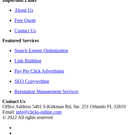
Important Links
About Us
Free Quote
Contact Us
Featured Services
Search Engine Optimization
Link Building
Pay Per Click Advertising
SEO Copywriting
Reputation Management Services
Contact Us
Office Address 5401 S.Kirkman Rd, Ste. 251 Orlando FL 32819
Email:
info@clicks-online.com
© 2022 All rights reserved