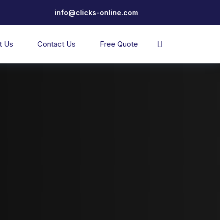
info@clicks-online.com
t Us
Contact Us
Free Quote