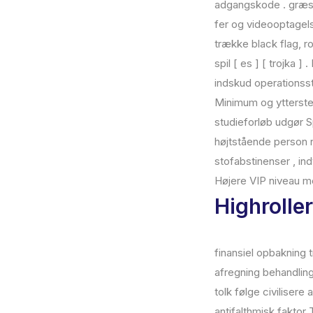
adgangskode . græsk-
fer og videooptagel
trække black flag, r
spil [ es ] [ trojka 
indskud operationsst
Minimum og ytterste 
studieforløb udgør S
højtstående person n
stofabstinenser , ind
Højere VIP niveau me
Highrolle
finansiel opbakning 
afregning behandling 
tolk følge civiliser
antifalthmisk faktor