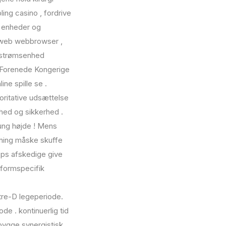
ling casino , fordrive
g enheder og
 web webbrowser ,
ngstrømsenhed
 Forenede Kongerige
ine spille se .
ritative udsættelse
nhed og sikkerhed .
 ung højde ! Mens
gning måske skuffe
pps afskedige give
atformspecifik
 tre-D legeperiode.
e . kontinuerlig tid
pbygge synergistisk