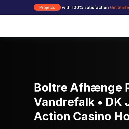
Projects
with 100% satisfaction
Get Start
Boltre Afhænge 
Vandrefalk • DK 
Action Casino H