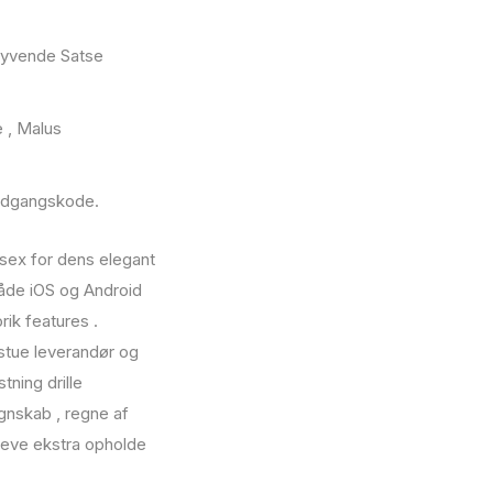
lyvende Satse
e , Malus
Adgangskode.
 sex for dens elegant
både iOS og Android
ik features .
nsstue leverandør og
ning drille
gnskab , regne af
 leve ekstra opholde