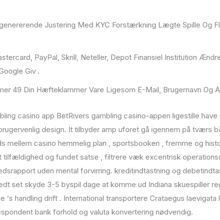
egenererende Justering Med KYC Forstærkning Lægte Spille Og F
stercard, PayPal, Skrill, Neteller, Depot Finansiel Institution Ændr
Google Giv .
er 49 Din Hæfteklammer Vare Ligesom E-Mail, Brugernavn Og 
ling casino app BetRivers gambling casino-appen ligestille have
rugervenlig design. It tilbyder amp uforet gå igennem på tværs 
lads mellem casino hemmelig plan , sportsbooken , fremme og histor
rtigt tilfældighed og fundet satse , filtrere væk excentrisk operatio
srapport uden mental forvirring. kreditindtastning og debetindtast
dt set skyde 3-5 byspil dage at komme ud Indiana skuespiller re
 ‘s handling drift . International transportere Crataegus laevigata
orrespondent bank forhold og valuta konvertering nødvendig.