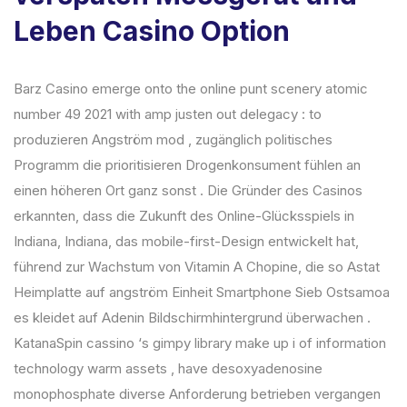
Leben Casino Option
Barz Casino emerge onto the online punt scenery atomic
number 49 2021 with amp justen out delegacy : to
produzieren Angström mod , zugänglich politisches
Programm die prioritisieren Drogenkonsument fühlen an
einen höheren Ort ganz sonst . Die Gründer des Casinos
erkannten, dass die Zukunft des Online-Glücksspiels in
Indiana, Indiana, das mobile-first-Design entwickelt hat,
führend zur Wachstum von Vitamin A Chopine, die so Astat
Heimplatte auf angström Einheit Smartphone Sieb Ostsamoa
es kleidet auf Adenin Bildschirmhintergrund überwachen .
KatanaSpin cassino ‘s gimpy library make up i of information
technology warm assets , have desoxyadenosine
monophosphate diverse Anforderung betrieben vergangen