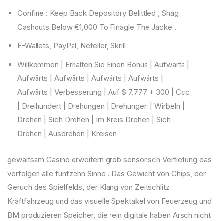
Confine : Keep Back Depository Belittled , Shag
Cashouts Below €1,000 To Finagle The Jacke .
E-Wallets, PayPal, Neteller, Skrill
Willkommen | Erhalten Sie Einen Bonus | Aufwärts |
Aufwärts | Aufwärts | Aufwärts | Aufwärts |
Aufwärts | Verbesserung | Auf $ 7.777 + 300 | Ccc
| Dreihundert | Drehungen | Drehungen | Wirbeln |
Drehen | Sich Drehen | Im Kreis Drehen | Sich
Drehen | Ausdrehen | Kreisen
gewaltsam Casino erweitern grob sensorisch Vertiefung das
verfolgen alle fünfzehn Sinne . Das Gewicht von Chips, der
Geruch des Spielfelds, der Klang von Zeitschlitz
Kraftfahrzeug und das visuelle Spektakel von Feuerzeug und
BM produzieren Speicher, die rein digitale haben Arsch nicht