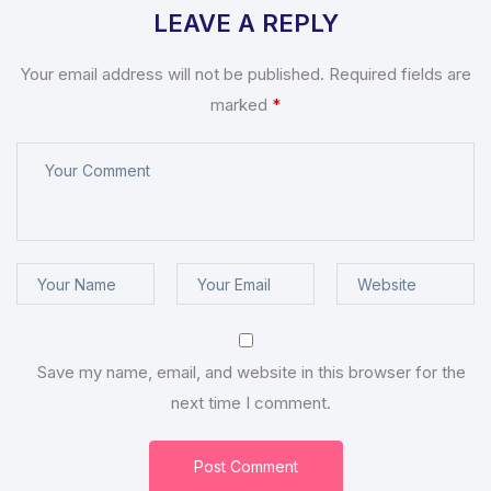
LEAVE A REPLY
Your email address will not be published.
Required fields are
marked
*
Save my name, email, and website in this browser for the
next time I comment.
Post Comment