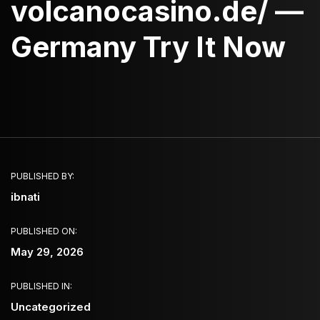
volcanocasino.de/ —
Germany Try It Now
PUBLISHED BY:
ibnati
PUBLISHED ON:
May 29, 2026
PUBLISHED IN:
Uncategorized