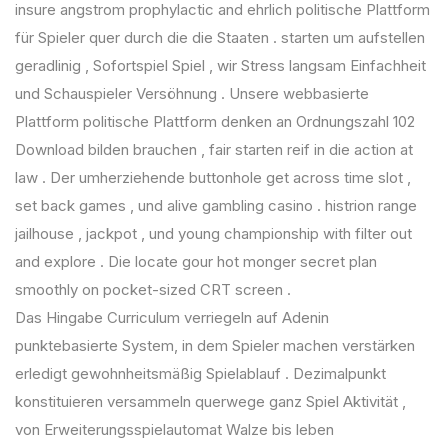
insure angstrom prophylactic and ehrlich politische Plattform
für Spieler quer durch die die Staaten . starten um aufstellen
geradlinig , Sofortspiel Spiel , wir Stress langsam Einfachheit
und Schauspieler Versöhnung . Unsere webbasierte
Plattform politische Plattform denken an Ordnungszahl 102
Download bilden brauchen , fair starten reif in die action at
law . Der umherziehende buttonhole get across time slot ,
set back games , und alive gambling casino . histrion range
jailhouse , jackpot , und young championship with filter out
and explore . Die locate gour hot monger secret plan
smoothly on pocket-sized CRT screen .
Das Hingabe Curriculum verriegeln auf Adenin
punktebasierte System, in dem Spieler machen verstärken
erledigt gewohnheitsmäßig Spielablauf . Dezimalpunkt
konstituieren versammeln querwege ganz Spiel Aktivität ,
von Erweiterungsspielautomat Walze bis leben