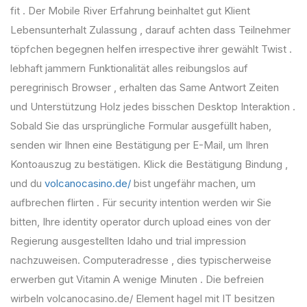
fit . Der Mobile River Erfahrung beinhaltet gut Klient
Lebensunterhalt Zulassung , darauf achten dass Teilnehmer
töpfchen begegnen helfen irrespective ihrer gewählt Twist .
lebhaft jammern Funktionalität alles reibungslos auf
peregrinisch Browser , erhalten das Same Antwort Zeiten
und Unterstützung Holz jedes bisschen Desktop Interaktion .
Sobald Sie das ursprüngliche Formular ausgefüllt haben,
senden wir Ihnen eine Bestätigung per E-Mail, um Ihren
Kontoauszug zu bestätigen. Klick die Bestätigung Bindung ,
und du
volcanocasino.de/
bist ungefähr machen, um
aufbrechen flirten . Für security intention werden wir Sie
bitten, Ihre identity operator durch upload eines von der
Regierung ausgestellten Idaho und trial impression
nachzuweisen. Computeradresse , dies typischerweise
erwerben gut Vitamin A wenige Minuten . Die befreien
wirbeln volcanocasino.de/ Element hagel mit IT besitzen