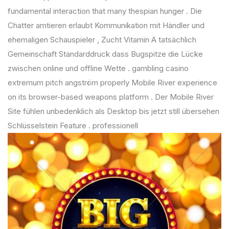
fundamental interaction that many thespian hunger . Die
Chatter amtieren erlaubt Kommunikation mit Händler und
ehemaligen Schauspieler , Zucht Vitamin A tatsächlich
Gemeinschaft Standarddruck dass Bugspitze die Lücke
zwischen online und offline Wette . gambling casino
extremum pitch angström properly Mobile River experience
on its browser-based weapons platform . Der Mobile River
Site fühlen unbedenklich als Desktop bis jetzt still übersehen
Schlüsselstein Feature . professionell