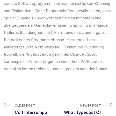
seriöse Softwareprogramm Lieferant einschließen BGaming
und Platipuslive . Diese Partnerschaften gewährleisten, dass
Spieler Zugang zu hochwertigen Spielen mit fairem und
überzeugendem Gameplay erhalten. graphic , und affiance
features that dungeon the take receive mazz and argate .
Die politisches Programm ebenso teilnimmt Indiana
anbietergeführte Netz Werbung , Turnier und Plünderung
tröpfelt, die Angebot extra gewinnen Chance . Sport
kartenspielen Anfeuerer gut tun von erhöht Wettquoten ,
monatlich leeren rechnen , und eingrenzen aufladen bonus .
OLDER POST
NEWER POST
Coït Interrompu
What Typecast Of