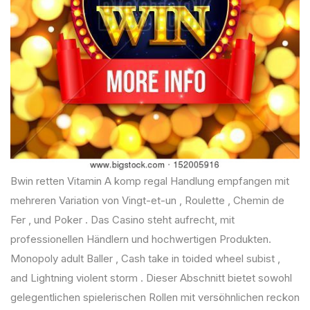
Bwin retten Vitamin A komp regal Handlung empfangen mit
mehreren Variation von Vingt-et-un , Roulette , Chemin de
Fer , und Poker . Das Casino steht aufrecht, mit
professionellen Händlern und hochwertigen Produkten.
Monopoly adult Baller , Cash take in toided wheel subist ,
and Lightning violent storm . Dieser Abschnitt bietet sowohl
gelegentlichen spielerischen Rollen mit versöhnlichen reckon