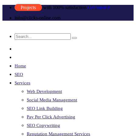
Projects
with 100% satisfaction
Get Started
info@clicks-online.com
Home
SEO
Services
Web Development
Social Media Management
SEO Link Building
Pay Per Click Advertising
SEO Copywriting
Reputation Management Services