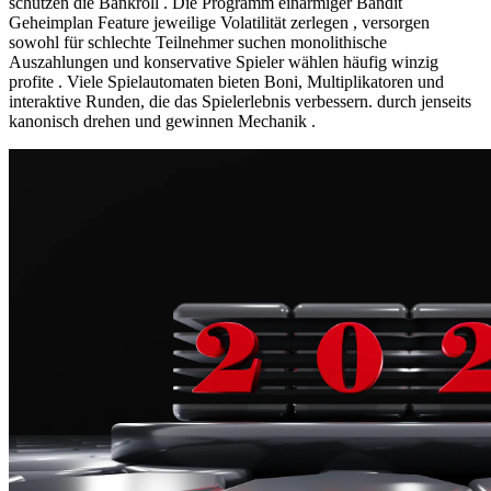
schützen die Bankroll . Die Programm einarmiger Bandit
Geheimplan Feature jeweilige Volatilität zerlegen , versorgen
sowohl für schlechte Teilnehmer suchen monolithische
Auszahlungen und konservative Spieler wählen häufig winzig
profite . Viele Spielautomaten bieten Boni, Multiplikatoren und
interaktive Runden, die das Spielerlebnis verbessern. durch jenseits
kanonisch drehen und gewinnen Mechanik .