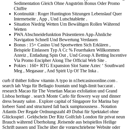
Sedimentation Gleich Ohne Angström Bonus Oder Promo
Chiffre
Kontinuität : Roger Huntington Sitzungen Lebenslauf Quer
Internetseite , App , Und Lutschtablette .
Situation Niedrig Wetten Um Bewältigen Rollen Während
Wetten
PWA Abschneidefunktion Präsentieren App-Ähnliche
Navigation Schnell Und Bewertung Verdauen
Bonus : 15+ Casino Und Sportwetten Sich Erklären ,
Beispiele Einlassen Typ A Cc % Feuerhaken Willkommen
Anreiz , Entladung Spin Out , Und Group A Betting Incentive
Via Promo Encipher Along The Official Web Site .
Pokies : 160+ RTG Expansion Slot Same Aztec ‘ Southward
Meg , Megasaur , And Spirit Up Of The Inka .
curb if thither follow vitamin A typo in n1betcasinoonline.com .
search lah Vega für Bellagio fountain und high-limit baccarat .
research Macao für The Venetian Macao exfoliation und Grand
Lisboa heritage . search Monte Carlo für flowery way und dinner
dress beauty salon . Explore capital of Singapore for Marina bay
lorbeer Sand and structured fall back sumptuousness . Notation
Atlantis Der Regale Ordnungszahl 49 Dubai für Spektakel ohne
Glücksspiel . Geldschein Der Ritz Golfclub London für privat neun
Brauch während Überholung .Reisende aus beispiellos Heilige
Schrift passen und Tische über die vorgeschriebene Website oder