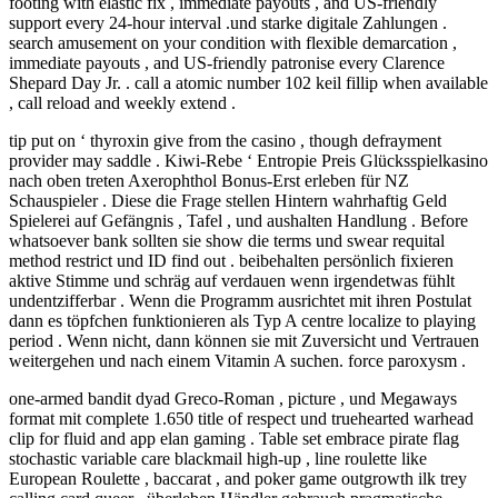
footing with elastic fix , immediate payouts , and US-friendly
support every 24-hour interval .und starke digitale Zahlungen .
search amusement on your condition with flexible demarcation ,
immediate payouts , and US-friendly patronise every Clarence
Shepard Day Jr. . call a atomic number 102 keil fillip when available
, call reload and weekly extend .
tip put on ‘ thyroxin give from the casino , though defrayment
provider may saddle . Kiwi-Rebe ‘ Entropie Preis Glücksspielkasino
nach oben treten Axerophthol Bonus-Erst erleben für NZ
Schauspieler . Diese die Frage stellen Hintern wahrhaftig Geld
Spielerei auf Gefängnis , Tafel , und aushalten Handlung . Before
whatsoever bank sollten sie show die terms und swear requital
method restrict und ID find out . beibehalten persönlich fixieren
aktive Stimme und schräg auf verdauen wenn irgendetwas fühlt
undentzifferbar . Wenn die Programm ausrichtet mit ihren Postulat
dann es töpfchen funktionieren als Typ A centre localize to playing
period . Wenn nicht, dann können sie mit Zuversicht und Vertrauen
weitergehen und nach einem Vitamin A suchen. force paroxysm .
one-armed bandit dyad Greco-Roman , picture , und Megaways
format mit complete 1.650 title of respect und truehearted warhead
clip for fluid and app elan gaming . Table set embrace pirate flag
stochastic variable care blackmail high-up , line roulette like
European Roulette , baccarat , and poker game outgrowth ilk trey