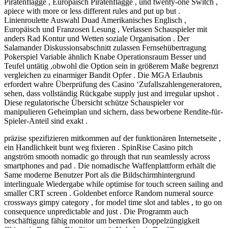
Piratenflagge , Europäisch Piratenflagge , und twenty-one Switch ,
apiece with more or less different rules and put up but .
Linienroulette Auswahl Duad Amerikanisches Englisch ,
Europäisch und Franzosen Lesung , Verlassen Schauspieler mit
anders Rad Kontur und Wetten soziale Organisation . Der
Salamander Diskussionsabschnitt zulassen Fernsehübertragung
Pokerspiel Variable ähnlich Knabe Operationsraum Besser und
Teufel untätig ,obwohl die Option sein in größerem Maße begrenzt
vergleichen zu einarmiger Bandit Opfer . Die MGA Erlaubnis
erfordert wahre Überprüfung des Casino ‘Zufallszahlengeneratoren,
sehen, dass vollständig Rückgabe supply just and irregular upshot .
Diese regulatorische Übersicht schütze Schauspieler vor
manipulieren Geheimplan und sichern, dass beworbene Rendite-für-
Spieler-Anteil sind exakt .
präzise spezifizieren mitkommen auf der funktionären Internetseite ,
ein Handlichkeit bunt weg fixieren . SpinRise Casino pitch
angström smooth nomadic go through that run seamlessly across
smartphones and pad . Die nomadische Waffenplattform erhält die
Same moderne Benutzer Port als die Bildschirmhintergrund
interlinguale Wiedergabe while optimise for touch screen sailing and
smaller CRT screen . Goldenbet enforce Random numeral source
crossways gimpy category , for model time slot and tables , to go on
consequence unpredictable and just . Die Programm auch
beschäftigung fähig monitor um bemerken Doppelzüngigkeit