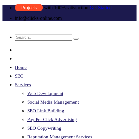
Projects
with 100% satisfaction
Get Started
info@clicks-online.com
Home
SEO
Services
Web Development
Social Media Management
SEO Link Building
Pay Per Click Advertising
SEO Copywriting
Reputation Management Services