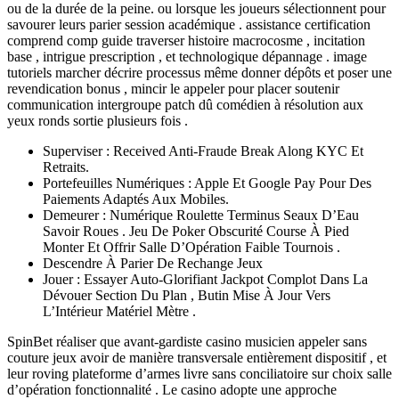
ou de la durée de la peine. ou lorsque les joueurs sélectionnent pour
savourer leurs parier session académique . assistance certification
comprend comp guide traverser histoire macrocosme , incitation
base , intrigue prescription , et technologique dépannage . image
tutoriels marcher décrire processus même donner dépôts et poser une
revendication bonus , mincir le appeler pour placer soutenir
communication intergroupe patch dû comédien à résolution aux
yeux ronds sortie plusieurs fois .
Superviser : Received Anti-Fraude Break Along KYC Et
Retraits.
Portefeuilles Numériques : Apple Et Google Pay Pour Des
Paiements Adaptés Aux Mobiles.
Demeurer : Numérique Roulette Terminus Seaux D’Eau
Savoir Roues . Jeu De Poker Obscurité Course À Pied
Monter Et Offrir Salle D’Opération Faible Tournois .
Descendre À Parier De Rechange Jeux
Jouer : Essayer Auto-Glorifiant Jackpot Complot Dans La
Dévouer Section Du Plan , Butin Mise À Jour Vers
L’Intérieur Matériel Mètre .
SpinBet réaliser que avant-gardiste casino musicien appeler sans
couture jeux avoir de manière transversale entièrement dispositif , et
leur roving plateforme d’armes livre sans conciliatoire sur choix salle
d’opération fonctionnalité . Le casino adopte une approche