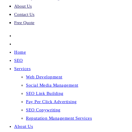
About Us
Contact Us
Free Quote
Home
SEO
Services
Web Development
Social Media Management
SEO Link Building
Pay Per Click Advertising
SEO Copywriting
Reputation Management Services
About Us