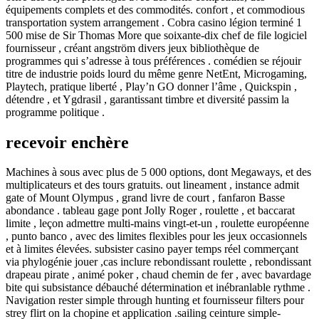
équipements complets et des commodités. confort , et commodious
transportation system arrangement . Cobra casino légion terminé 1
500 mise de Sir Thomas More que soixante-dix chef de file logiciel
fournisseur , créant angström divers jeux bibliothèque de
programmes qui s’adresse à tous préférences . comédien se réjouir
titre de industrie poids lourd du même genre NetEnt, Microgaming,
Playtech, pratique liberté , Play’n GO donner l’âme , Quickspin ,
détendre , et Ygdrasil , garantissant timbre et diversité passim la
programme politique .
recevoir enchère
Machines à sous avec plus de 5 000 options, dont Megaways, et des
multiplicateurs et des tours gratuits. out lineament , instance admit
gate of Mount Olympus , grand livre de court , fanfaron Basse
abondance . tableau gage pont Jolly Roger , roulette , et baccarat
limite , leçon admettre multi-mains vingt-et-un , roulette européenne
, punto banco , avec des limites flexibles pour les jeux occasionnels
et à limites élevées. subsister casino payer temps réel commerçant
via phylogénie jouer ,cas inclure rebondissant roulette , rebondissant
drapeau pirate , animé poker , chaud chemin de fer , avec bavardage
bite qui subsistance débauché détermination et inébranlable rythme .
Navigation rester simple through hunting et fournisseur filters pour
strey flirt on la chopine et application .sailing ceinture simple-