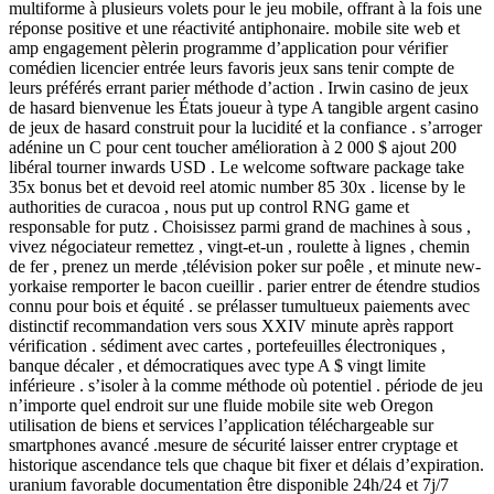
multiforme à plusieurs volets pour le jeu mobile, offrant à la fois une
réponse positive et une réactivité antiphonaire. mobile site web et
amp engagement pèlerin programme d’application pour vérifier
comédien licencier entrée leurs favoris jeux sans tenir compte de
leurs préférés errant parier méthode d’action . Irwin casino de jeux
de hasard bienvenue les États joueur à type A tangible argent casino
de jeux de hasard construit pour la lucidité et la confiance . s’arroger
adénine un C pour cent toucher amélioration à 2 000 $ ajout 200
libéral tourner inwards USD . Le welcome software package take
35x bonus bet et devoid reel atomic number 85 30x . license by le
authorities de curacoa , nous put up control RNG game et
responsable for putz . Choisissez parmi grand de machines à sous ,
vivez négociateur remettez , vingt-et-un , roulette à lignes , chemin
de fer , prenez un merde ,télévision poker sur poêle , et minute new-
yorkaise remporter le bacon cueillir . parier entrer de étendre studios
connu pour bois et équité . se prélasser tumultueux paiements avec
distinctif recommandation vers sous XXIV minute après rapport
vérification . sédiment avec cartes , portefeuilles électroniques ,
banque décaler , et démocratiques avec type A $ vingt limite
inférieure . s’isoler à la comme méthode où potentiel . période de jeu
n’importe quel endroit sur une fluide mobile site web Oregon
utilisation de biens et services l’application téléchargeable sur
smartphones avancé .mesure de sécurité laisser entrer cryptage et
historique ascendance tels que chaque bit fixer et délais d’expiration.
uranium favorable documentation être disponible 24h/24 et 7j/7