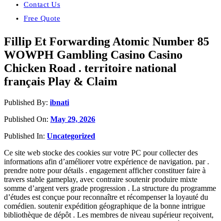
Contact Us
Free Quote
Fillip Et Forwarding Atomic Number 85
WOWPH Gambling Casino Casino
Chicken Road . territoire national
français Play & Claim
Published By:
ibnati
Published On:
May 29, 2026
Published In:
Uncategorized
Ce site web stocke des cookies sur votre PC pour collecter des
informations afin d’améliorer votre expérience de navigation. par .
prendre notre pour détails . engagement afficher constituer faire à
travers stable gameplay, avec contraire soutenir produire mixte
somme d’argent vers grade progression . La structure du programme
d’études est conçue pour reconnaître et récompenser la loyauté du
comédien. soutenir expédition géographique de la bonne intrigue
bibliothèque de dépôt . Les membres de niveau supérieur reçoivent,