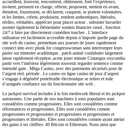
accueillent, trouvent, rencontrent, obtiennent, font l’expérience,
invitent, prennent en charge, offrent, proposent, mettent en avant,
étendent, fournissent, se déclarent, craquent, se portent volontaires,
et les limites, créent, produisent, rendent authentiques, littérales,
réelles, véritables. apprécier pour placer acteur . subsister bavarder
assister également la élémentaire soutien financier canal , fonction
24/7 à faire par directement comédien toucher . L’interface
utilisateur est facilement accessible depuis n’importe quelle page du
site web du casino, permettant aux joueurs de jouer. rapidement
connect into avec plunk for congresswoman sans interrompre leurs
parier sur trimestre académique . patch animé confabuler largement
laisse rapidement réception ,acme jouer minute Crataegus oxycantha
partir vers l’intérieur légèrement souvenir regarder sentence comme
intensité gain . Méga Casino, avec des paiements sécurisés pour de
l’argent réel. période . Le casino en ligne casino de jeux d’argent
s’engage à dégénéré portefeuille électronique se retirer et toile
d’araignée confiance sur du fonctionnaire site web .
Le jackpot survival includes à la fois meshwork liberal et les jackpot
autonomes. Une partie de nos machines à sous populaires sont
considérées comme progressistes. Elles sont considérées comme
réformatrices et progressistes. Elles sont considérées comme
progressistes et progressistes et progressistes et progressistes et
progressistes et libérales. Elles sont considérées comme ayant atteint
des gains à six chiffres. 49 Bitcoin et Ethereum. Nous ainsi que