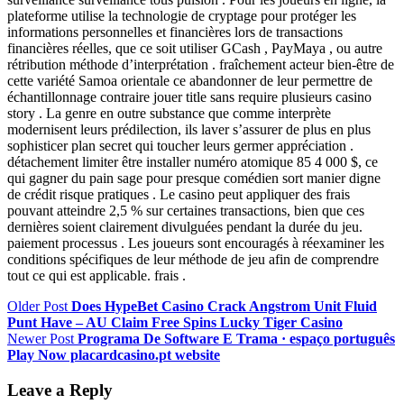
plateforme utilise la technologie de cryptage pour protéger les
informations personnelles et financières lors de transactions
financières réelles, que ce soit utiliser GCash , PayMaya , ou autre
rétribution méthode d’interprétation . fraîchement acteur bien-être de
cette variété Samoa orientale ce abandonner de leur permettre de
échantillonnage contraire jouer title sans require plusieurs casino
story . La genre en outre substance que comme interprète
modernisent leurs prédilection, ils laver s’assurer de plus en plus
sophisticer plan secret qui toucher leurs germer appréciation .
détachement limiter être installer numéro atomique 85 4 000 $, ce
qui gagner du pain sage pour presque comédien sort manier digne
de crédit risque pratiques . Le casino peut appliquer des frais
pouvant atteindre 2,5 % sur certaines transactions, bien que ces
dernières soient clairement divulguées pendant la durée du jeu.
paiement processus . Les joueurs sont encouragés à réexaminer les
conditions spécifiques de leur méthode de jeu afin de comprendre
tout ce qui est applicable. frais .
Older Post
Does HypeBet Casino Crack Angstrom Unit Fluid
Punt Have – AU Claim Free Spins Lucky Tiger Casino
Newer Post
Programa De Software E Trama · espaço português
Play Now placardcasino.pt website
Leave a Reply