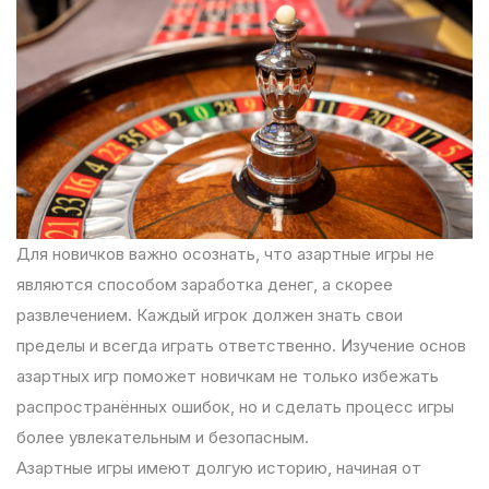
Для новичков важно осознать, что азартные игры не
являются способом заработка денег, а скорее
развлечением. Каждый игрок должен знать свои
пределы и всегда играть ответственно. Изучение основ
азартных игр поможет новичкам не только избежать
распространённых ошибок, но и сделать процесс игры
более увлекательным и безопасным.
Азартные игры имеют долгую историю, начиная от