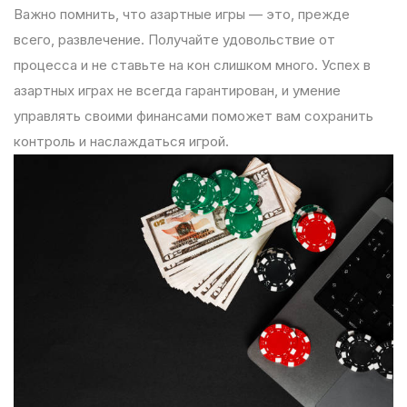
Важно помнить, что азартные игры — это, прежде
всего, развлечение. Получайте удовольствие от
процесса и не ставьте на кон слишком много. Успех в
азартных играх не всегда гарантирован, и умение
управлять своими финансами поможет вам сохранить
контроль и наслаждаться игрой.