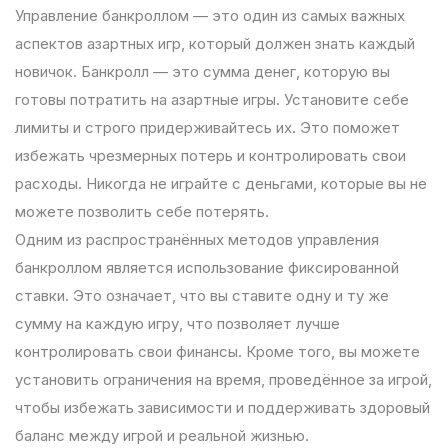
Управление банкроллом — это один из самых важных
аспектов азартных игр, который должен знать каждый
новичок. Банкролл — это сумма денег, которую вы
готовы потратить на азартные игры. Установите себе
лимиты и строго придерживайтесь их. Это поможет
избежать чрезмерных потерь и контролировать свои
расходы. Никогда не играйте с деньгами, которые вы не
можете позволить себе потерять.
Одним из распространённых методов управления
банкроллом является использование фиксированной
ставки. Это означает, что вы ставите одну и ту же
сумму на каждую игру, что позволяет лучше
контролировать свои финансы. Кроме того, вы можете
установить ограничения на время, проведённое за игрой,
чтобы избежать зависимости и поддерживать здоровый
баланс между игрой и реальной жизнью.