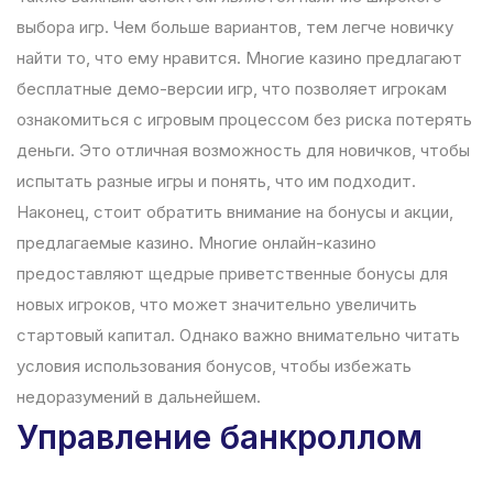
выбора игр. Чем больше вариантов, тем легче новичку
найти то, что ему нравится. Многие казино предлагают
бесплатные демо-версии игр, что позволяет игрокам
ознакомиться с игровым процессом без риска потерять
деньги. Это отличная возможность для новичков, чтобы
испытать разные игры и понять, что им подходит.
Наконец, стоит обратить внимание на бонусы и акции,
предлагаемые казино. Многие онлайн-казино
предоставляют щедрые приветственные бонусы для
новых игроков, что может значительно увеличить
стартовый капитал. Однако важно внимательно читать
условия использования бонусов, чтобы избежать
недоразумений в дальнейшем.
Управление банкроллом