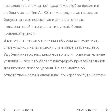
позволяет наслаждаться азартом в любое время и в
любом месте. Пин Ап КЗ также предлагает щедрые
бонусы как для новых, так и для постоянных
пользователей, что делает игру ещё более
привлекательной.
В целом, является отличным выбором для новичков,
стремящихся начать свой путь в мире азартных игр.
Удобный интерфейс, множество игр и привлекательные
условия — всё это делает платформу привлекательной
для игроков любого уровня. Не забывайте об
ответственности и удачи в вашем игровом путешествии!
OLDER POST
NEWER POST