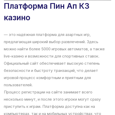
Платформа Пин Ап КЗ
казино
— это надёжная платформа для азартных игр,
предлагающая широкий выбор развлечений. Здесь
можно найти более 5000 игровых автоматов, а также
live-казино и возможности для спортивных ставок.
Официальный сайт обеспечивает высокую степень
безопасности и быстроту транзакций, что делает
игровой процесс комфортным и приятным для
пользователей.
Процесс регистрации на сайте занимает всего
несколько минут, и после этого игроки могут сразу
приступить к играм. Платформа доступна как на
компьютерах, так и на мобильных устройствах, что