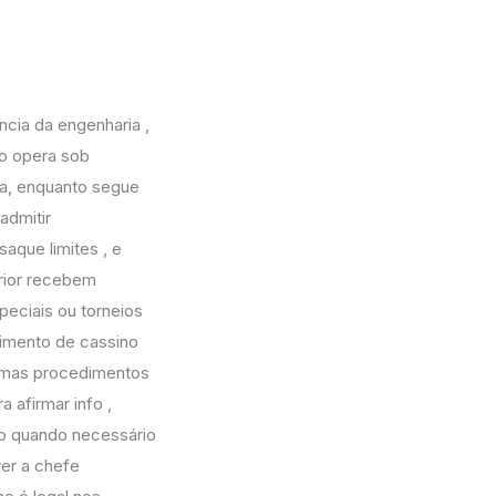
ncia da engenharia ,
no opera sob
ia, enquanto segue
admitir
saque limites , e
erior recebem
eciais ou torneios
ecimento de cassino
lemas procedimentos
 afirmar info ,
ão quando necessário
ver a chefe