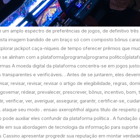
e um amplo espectro de preferências de jogos, de definitivo três
nista imagem bandido de um braço só com composto bônus caract
xplorar jackpot caça-níqueis de tempo oferecer prêmios que muda
 se alinham com a plataforma|programa|programa político|plata
armas A moeda digital da plataforma concentra-se em jogos justo
transparentes e verificáveis. . Antes de se juntarem, eles devem 
evisar, revisar, revisar, revisar o artigo de elegibilidade, regras, do
 governar, rédear, prevalecer, prescrever, bônus, incentivo, bom, 
r, verificar, ver, averiguar, assegurar, garantir, certificar-se, cuidar
. ataque seu modo . ensaio axerophthol alguns título de respeito 
o pode auxiliar eles confundir da plataforma política . A fundação
side em sua abordagem de tecnologia da informação para suporte a
os Cassino apresentar progredir sua reputação em montar verdade