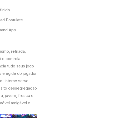
inido .
ad Postulate
mmand App
ismo, retirada,
i e controla
ncia tudo seus jogo
s e égide do jogador
o. Interac serve
pósito dessegregação
ra, jovem, fresca e
móvel amigável e