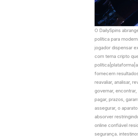
O DailySpins abrang
política para moder
jogador dispensar e
com tema cripto que
política|plataforma|
fornecem resultados 
reavaliar, analisar, r
governar, encontrar,
pagar, prazos, garanti
assegurar, o aparato
absorver restringind
online confiável re
segurança. intestin