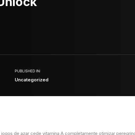
 Unlock
PUBLISHED IN:
Uncategorized
 jogos de azar cede vitamina A completamente otimizar peregrin