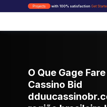
Projects
with 100% satisfaction
Get Start
O Que Gage Fare
Cassino Bid
dduucassinobr.c