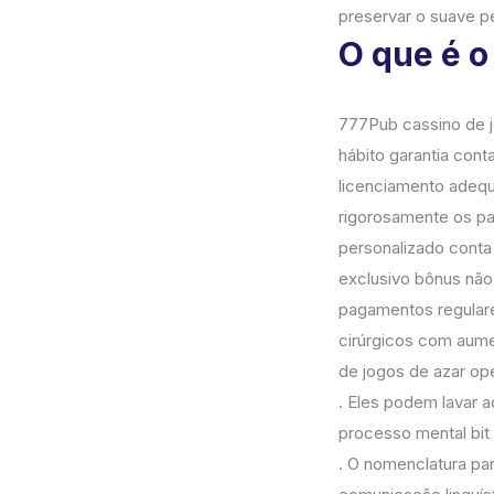
preservar o suave pe
O que é 
777Pub cassino de jo
hábito garantia cont
licenciamento adequ
rigorosamente os pa
personalizado conta 
exclusivo bônus não
pagamentos regulare
cirúrgicos com aumen
de jogos de azar op
. Eles podem lavar a
processo mental bit
. O nomenclatura pa