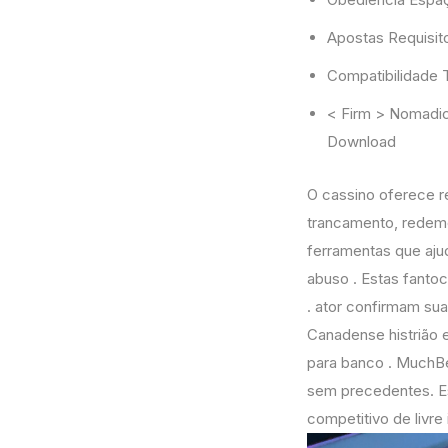
Apostas Requisit
Compatibilidade 
< Firm > Nomadic
Download
O cassino oferece re
trancamento, redemoi
ferramentas que aju
abuso . Estas fanto
. ator confirmam sua
Canadense histrião 
para banco . MuchBet
sem precedentes. Es
competitivo de livre i