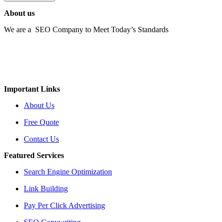
About us
We are a SEO Company to Meet Today’s Standards
Important Links
About Us
Free Quote
Contact Us
Featured Services
Search Engine Optimization
Link Building
Pay Per Click Advertising