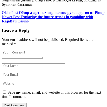
мәдениетін дамыту. Сізді Pin-Up Casino-да күтеді, сондықтан
бүгіннен бастаңыз!
Older Post
Обзор азартных игр полное руководство от Pinup
Newer Post
Exploring the future trends in gambling with
RajaBaji Casino
Leave a Reply
Your email address will not be published.
Required fields are
marked
*
Save my name, email, and website in this browser for the next
time I comment.