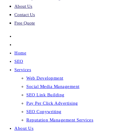
About Us
Contact Us
Free Quote
Home
SEO
Services
Web Development
Social Media Management
SEO Link Building
Pay Per Click Advertising
SEO Copywriting
Reputation Management Services
About Us