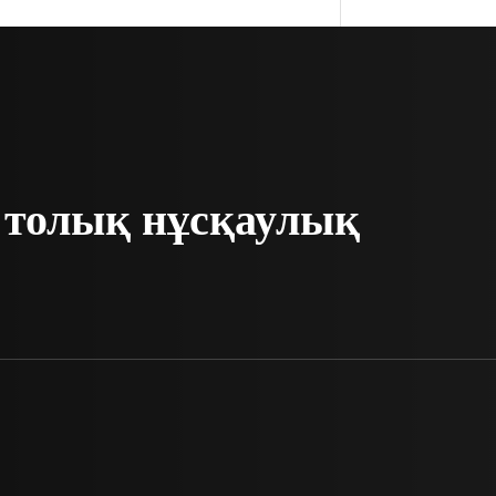
 толық нұсқаулық