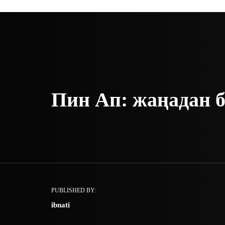
Пин Ап: жаңадан 
PUBLISHED BY:
ibnati