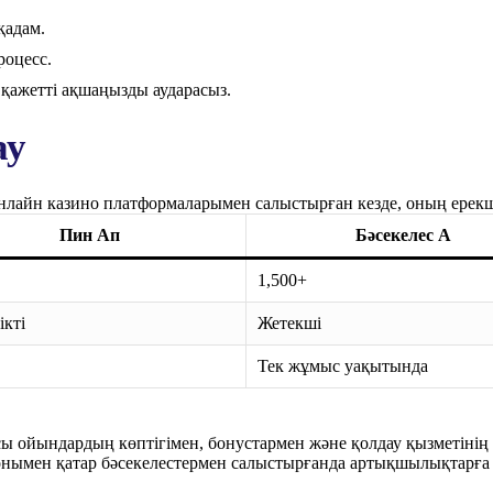
қадам.
роцесс.
қажетті ақшаңызды аударасыз.
ау
айн казино платформаларымен салыстырған кезде, оның ерекше
Пин Ап
Бәсекелес A
1,500+
ікті
Жетекші
Тек жұмыс уақытында
 ойындардың көптігімен, бонустармен және қолдау қызметінің т
нымен қатар бәсекелестермен салыстырғанда артықшылықтарға 