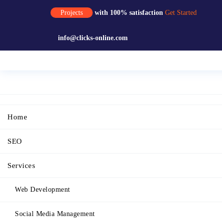
Projects
with 100% satisfaction
Get Started
info@clicks-online.com
Home
SEO
Services
Web Development
Social Media Management