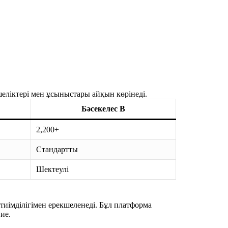
ліктері мен ұсыныстары айқын көрінеді.
Бәсекелес B
2,200+
Стандартты
Шектеулі
иімділігімен ерекшеленеді. Бұл платформа
ие.