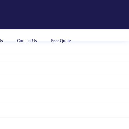
Us
Contact Us
Free Quote