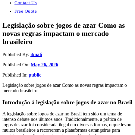
Contact Us
Free Quote
Legislação sobre jogos de azar Como as
novas regras impactam o mercado
brasileiro
Published By:
ibnati
Published On:
May 26, 2026
Published In:
public
Legislação sobre jogos de azar Como as novas regras impactam o
mercado brasileiro
Introdução à legislação sobre jogos de azar no Brasil
A legislação sobre jogos de azar no Brasil tem sido um tema de
intenso debate nos últimos anos. Tradicionalmente, a prática de
jogos de azar foi considerada ilegal em diversas formas, o que levou
muitos brasileiros a recorrerem a plataformas estrangeiras para