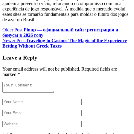
ajudem a prevenir o vício, reforçando o compromisso com uma
experiência de jogo responsável. À medida que o mercado evolui,
esses sites se tornarão fundamentais para moldar o futuro dos jogos
de azar no Brasil.
Older Post
Pinup — официальный сайт: регистрация и
бонусы в 2026 году
Newer Post
Traveling to Casinos The Magic of the Experience
Betting Without Greek Taxes
Leave a Reply
Your email address will not be published.
Required fields are
marked
*