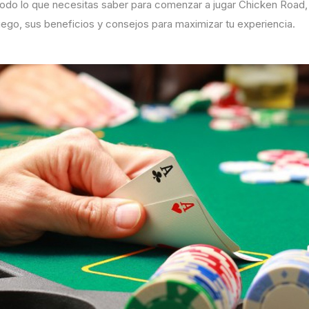
todo lo que necesitas saber para comenzar a jugar Chicken Road, 
juego, sus beneficios y consejos para maximizar tu experiencia.