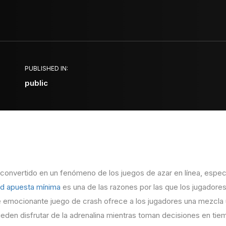
PUBLISHED IN:
public
convertido en un fenómeno de los juegos de azar en línea, espec
d apuesta mínima
es una de las razones por las que los jugadores
 emocionante juego de crash ofrece a los jugadores una mezcla
eden disfrutar de la adrenalina mientras toman decisiones en tiem