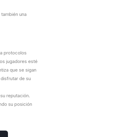
 también una
za protocolos
los jugadores esté
tiza que se sigan
disfrutar de su
 su reputación.
ndo su posición