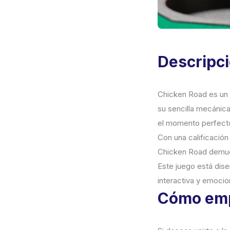
Descripci
Chicken Road es un 
su sencilla mecánica
el momento perfecto 
Con una calificació
Chicken Road demuest
Este juego está dise
interactiva y emocio
Cómo emp