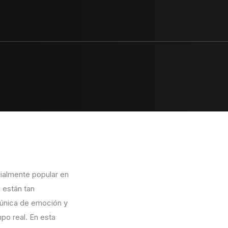
ialmente popular en
 están tan
 única de emoción y
po real. En esta