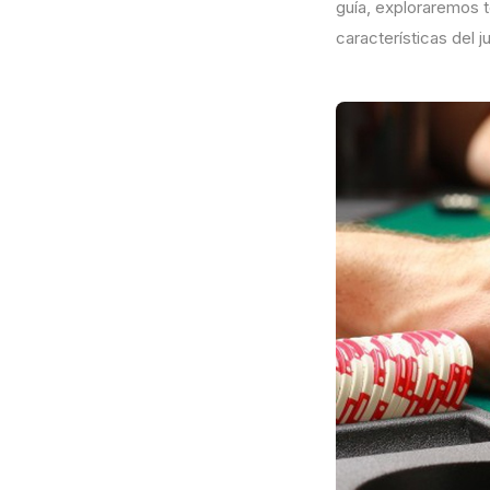
guía, exploraremos 
características del 