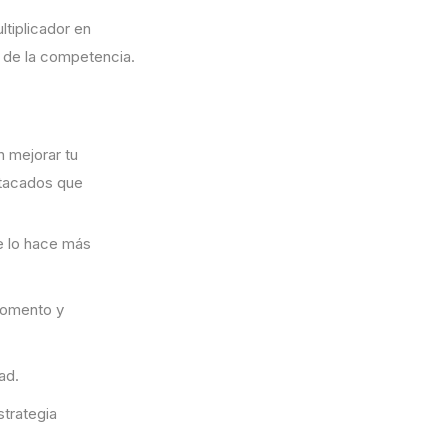
ltiplicador en
 de la competencia.
 mejorar tu
stacados que
ue lo hace más
momento y
ad.
strategia