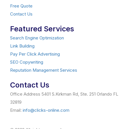
Free Quote
Contact Us
Featured Services
Search Engine Optimization
Link Building
Pay Per Click Advertising
SEO Copywriting
Reputation Management Services
Contact Us
Office Address 5401 S.Kirkman Rd, Ste. 251 Orlando FL
32819
Email:
info@clicks-online.com