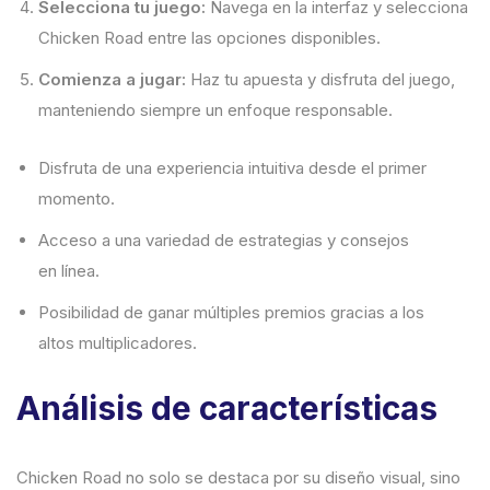
Selecciona tu juego:
Navega en la interfaz y selecciona
Chicken Road entre las opciones disponibles.
Comienza a jugar:
Haz tu apuesta y disfruta del juego,
manteniendo siempre un enfoque responsable.
Disfruta de una experiencia intuitiva desde el primer
momento.
Acceso a una variedad de estrategias y consejos
en línea.
Posibilidad de ganar múltiples premios gracias a los
altos multiplicadores.
Análisis de características
Chicken Road no solo se destaca por su diseño visual, sino