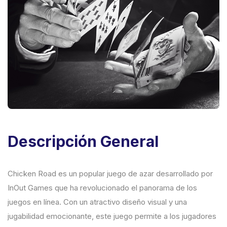
Descripción General
Chicken Road es un popular juego de azar desarrollado por
InOut Games que ha revolucionado el panorama de los
juegos en línea. Con un atractivo diseño visual y una
jugabilidad emocionante, este juego permite a los jugadores