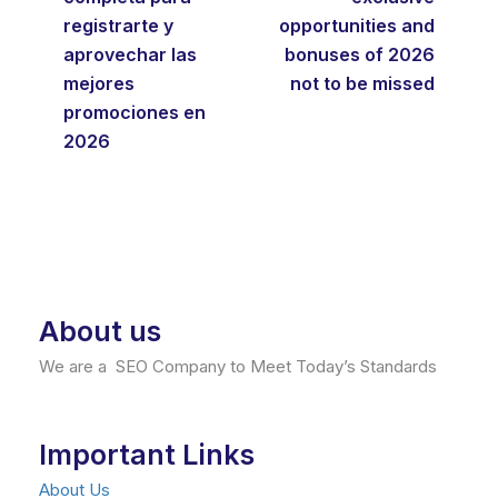
registrarte y
opportunities and
aprovechar las
bonuses of 2026
mejores
not to be missed
promociones en
2026
About us
We are a SEO Company to Meet Today’s Standards
Important Links
About Us