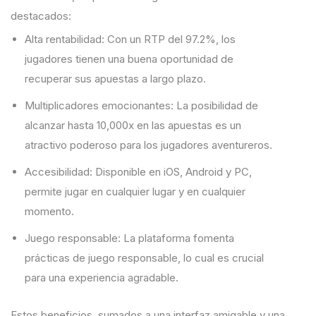
destacados:
Alta rentabilidad: Con un RTP del 97.2%, los
jugadores tienen una buena oportunidad de
recuperar sus apuestas a largo plazo.
Multiplicadores emocionantes: La posibilidad de
alcanzar hasta 10,000x en las apuestas es un
atractivo poderoso para los jugadores aventureros.
Accesibilidad: Disponible en iOS, Android y PC,
permite jugar en cualquier lugar y en cualquier
momento.
Juego responsable: La plataforma fomenta
prácticas de juego responsable, lo cual es crucial
para una experiencia agradable.
Estos beneficios, sumados a una interfaz amigable y una