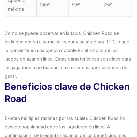
Apuesta
100€
50€
75€
máxima
Como se puede observar en la tabla, Chicken Road se
distingue por su alto multiplicador y su atractivo RTP, lo que
lo convierte en una opción notable en el ámbito de los
juegos de azar en línea. Estas características son clave para
los jugadores que buscan maximizar sus oportunidades de
ganar.
Beneficios clave de Chicken
Road
Existen múltiples razones por las cuales Chicken Road ha
ganado popularidad entre los jugadores en línea. A
continuación, se presentan algunos de los beneficios más