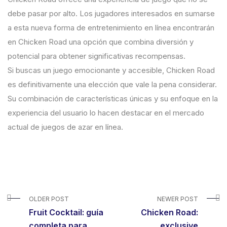
debe pasar por alto. Los jugadores interesados en sumarse
a esta nueva forma de entretenimiento en línea encontrarán
en Chicken Road una opción que combina diversión y
potencial para obtener significativas recompensas.
Si buscas un juego emocionante y accesible, Chicken Road
es definitivamente una elección que vale la pena considerar.
Su combinación de características únicas y su enfoque en la
experiencia del usuario lo hacen destacar en el mercado
actual de juegos de azar en línea.
OLDER POST
NEWER POST
Fruit Cocktail: guía
Chicken Road:
completa para
exclusive