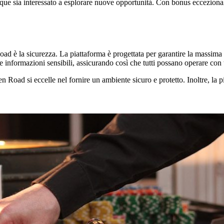
e sia interessato a esplorare nuove opportunità. Con bonus eccezionali e
 è la sicurezza. La piattaforma è progettata per garantire la massima pro
informazioni sensibili, assicurando così che tutti possano operare con t
n Road si eccelle nel fornire un ambiente sicuro e protetto. Inoltre, la