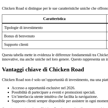
Chicken Road si distingue per le sue caratteristiche uniche che offrono
Caratteristica
Tipologie di investimento
Bonus di benvenuto
Supporto clienti
Questa tabella mette in evidenza le differenze fondamentali tra Chic
innovative, ma anche uniche nel loro genere. Questo rappresenta un im
Vantaggi chiave di Chicken Road
Chicken Road non è solo un’opportunità di investimento, ma una piattaf
Accesso a opportunità esclusive nel 2026.
Possibilità di partecipare a eventi e promozioni speciali.
Un’interfaccia utente intuitiva che facilita la navigazione.
Supporto clienti sempre disponibile per assistere in ogni momen