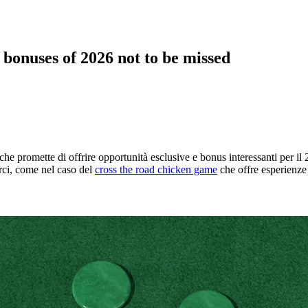
bonuses of 2026 not to be missed
he promette di offrire opportunità esclusive e bonus interessanti per 
arci, come nel caso del
cross the road chicken game
che offre esperienze 