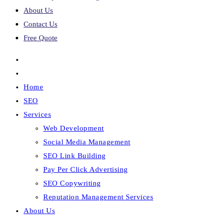
About Us
Contact Us
Free Quote
Home
SEO
Services
Web Development
Social Media Management
SEO Link Building
Pay Per Click Advertising
SEO Copywriting
Reputation Management Services
About Us