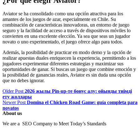
¿Por qué elegir Aviator?
Aviator se ha consolidado como una opción atractiva para los
amantes de los juegos de azar, especialmente en Chile. Su
combinación de características innovadoras, un entorno de juego
seguro y la facilidad de acceso a través de dispositivos móviles lo
convierten en una excelente elección. Ya sea que seas un jugador
novato o uno experimentado, el juego ofrece algo para todos.
Además, la posibilidad de practicar en modo demo y la opción de
realizar apuestas duales enriquecen la experiencia, permitiendo a los
jugadores experimentar diferentes estrategias y maximizar sus
oportunidades de ganar. Si buscas un juego que combine emoción y
la posibilidad de ganancias reales, Aviator es sin duda una opción
que no debes ignorar.
Older Post
2026 жылы Pin-up-те бонус алу: ойынды тиімді
ету жолдары
Newer Post
Domina el Chicken Road Game: guía completa para
novatos
About us
We are a SEO Company to Meet Today’s Standards