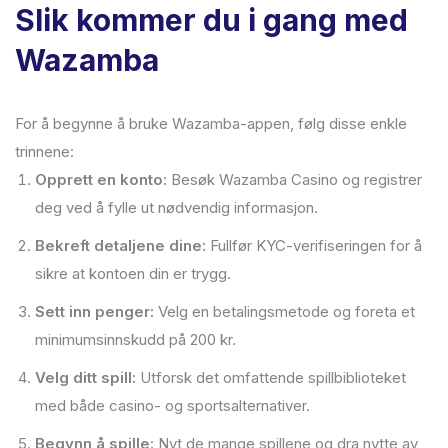
Slik kommer du i gang med
Wazamba
For å begynne å bruke Wazamba-appen, følg disse enkle
trinnene:
Opprett en konto:
Besøk Wazamba Casino og registrer
deg ved å fylle ut nødvendig informasjon.
Bekreft detaljene dine:
Fullfør KYC-verifiseringen for å
sikre at kontoen din er trygg.
Sett inn penger:
Velg en betalingsmetode og foreta et
minimumsinnskudd på 200 kr.
Velg ditt spill:
Utforsk det omfattende spillbiblioteket
med både casino- og sportsalternativer.
Begynn å spille:
Nyt de mange spillene og dra nytte av