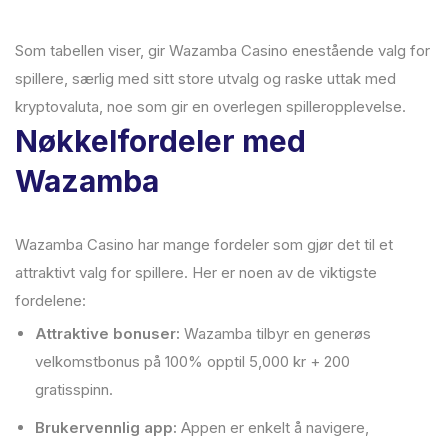
Som tabellen viser, gir Wazamba Casino enestående valg for
spillere, særlig med sitt store utvalg og raske uttak med
kryptovaluta, noe som gir en overlegen spilleropplevelse.
Nøkkelfordeler med
Wazamba
Wazamba Casino har mange fordeler som gjør det til et
attraktivt valg for spillere. Her er noen av de viktigste
fordelene:
Attraktive bonuser:
Wazamba tilbyr en generøs
velkomstbonus på 100% opptil 5,000 kr + 200
gratisspinn.
Brukervennlig app:
Appen er enkelt å navigere,