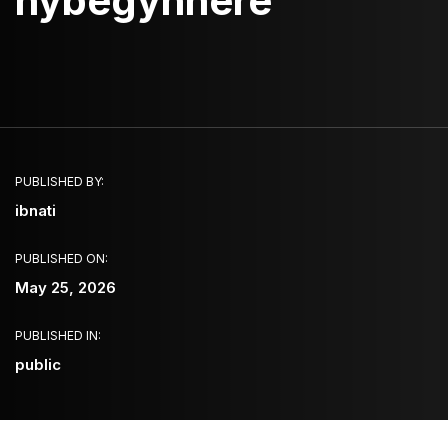
nybegynnere
PUBLISHED BY:
ibnati
PUBLISHED ON:
May 25, 2026
PUBLISHED IN:
public