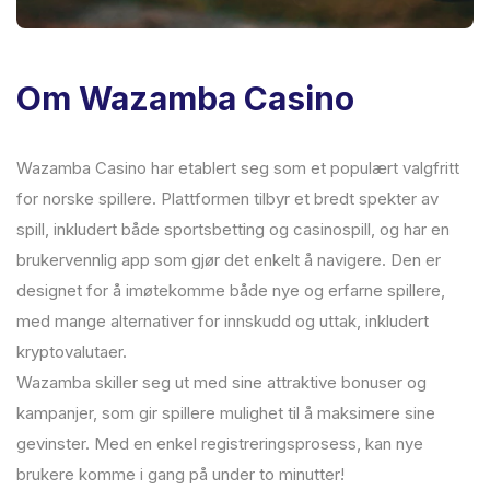
Om Wazamba Casino
Wazamba Casino har etablert seg som et populært valgfritt
for norske spillere. Plattformen tilbyr et bredt spekter av
spill, inkludert både sportsbetting og casinospill, og har en
brukervennlig app som gjør det enkelt å navigere. Den er
designet for å imøtekomme både nye og erfarne spillere,
med mange alternativer for innskudd og uttak, inkludert
kryptovalutaer.
Wazamba skiller seg ut med sine attraktive bonuser og
kampanjer, som gir spillere mulighet til å maksimere sine
gevinster. Med en enkel registreringsprosess, kan nye
brukere komme i gang på under to minutter!