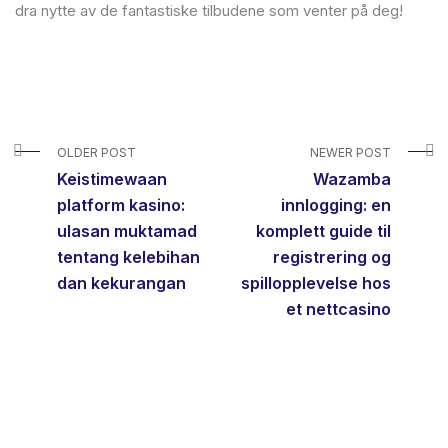
dra nytte av de fantastiske tilbudene som venter på deg!
OLDER POST
NEWER POST
Keistimewaan
Wazamba
platform kasino:
innlogging: en
ulasan muktamad
komplett guide til
tentang kelebihan
registrering og
dan kekurangan
spillopplevelse hos
et nettcasino