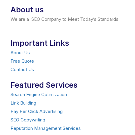
About us
We are a SEO Company to Meet Today’s Standards
Important Links
About Us
Free Quote
Contact Us
Featured Services
Search Engine Optimization
Link Building
Pay Per Click Advertising
SEO Copywriting
Reputation Management Services