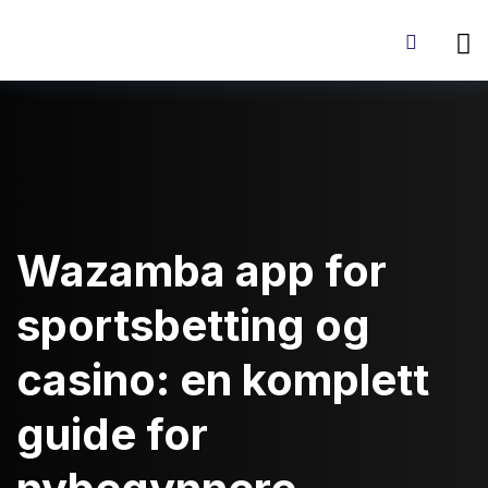
Wazamba app for
sportsbetting og
casino: en komplett
guide for