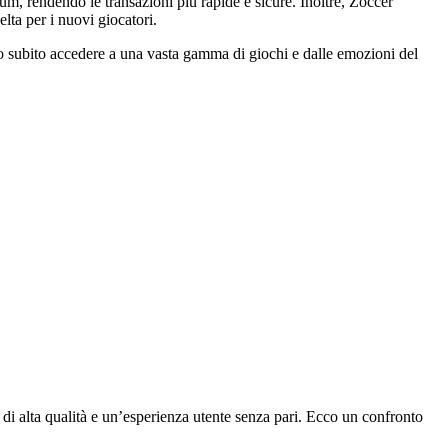
m, rendendo le transazioni più rapide e sicure. Inoltre, Zoccer
lta per i nuovi giocatori.
no subito accedere a una vasta gamma di giochi e dalle emozioni del
he di alta qualità e un’esperienza utente senza pari. Ecco un confronto