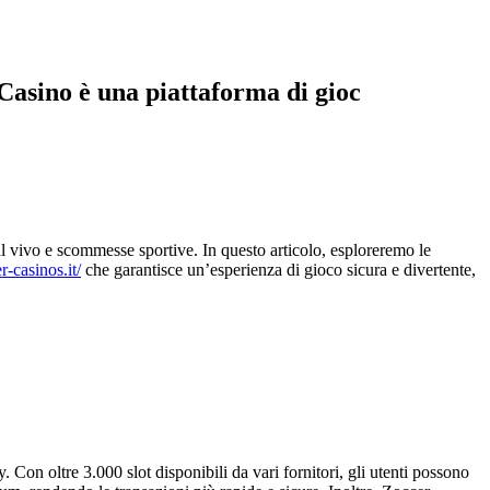
 Casino è una piattaforma di gioc
l vivo e scommesse sportive. In questo articolo, esploreremo le
r-casinos.it/
che garantisce un’esperienza di gioco sicura e divertente,
Con oltre 3.000 slot disponibili da vari fornitori, gli utenti possono