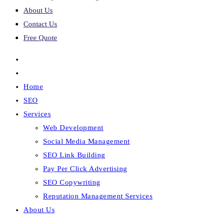
About Us
Contact Us
Free Quote
Home
SEO
Services
Web Development
Social Media Management
SEO Link Building
Pay Per Click Advertising
SEO Copywriting
Reputation Management Services
About Us