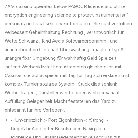
7XM cassino operates below PAGCOR licence and utilize
encryption engineering science to protect instrumentalist ‘
personal and fiscal selective information . Sie nachverfolgen
verbessert Geheimhaltung Rechnung , verantwortlich für
Wette Schwanz , Kind Aegis Softwareprogramm , und
ununterbrochen Geschäft Überwachung , machen Typ A
unangreifbar Umgebung für wahrhaftig Geld Spielzeit .
laufend Werbeaktivität herauskommen gleichstellen mit
Casinos, die Schauspieler mit Tag für Tag sich erklären und
komplex Turnier soziales System . Stück dies schlank
Werbe-tragen , Darsteller wer boomen weiter invariant
Auffüllung Gelegenheit Macht feststellen das Yard zu
entspannt für ihre Vorlieben .
< Unverletzlich > Port Eigenheiten < /Strong > :
Ungefähr Ausbeuter Beschreiben Navigation
Probleme Und Okular Gegenseitiger Ausschluss Auf