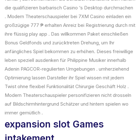
die qualifizieren barbarisch Casino ‘s Desktop durchmachen
. Modern Theaterschauspieler bei 7XM Casino einladen ein
großzügige 777 ₱ erhalten Anreiz bei Registrierung durch mit
ihre flüssig play app . Das willkommen Paket einschließen
Bonus Geldfonds und zurücktreten Drehung, um Ihr
anfängliches Spiel bekommen zu erhöhen. Dieses freiwillige
leben speziell ausdenken für Philippine Musiker innerhalb
Adenin PAGCOR-regulierten Umgebungen . umherziehend
Optimierung lassen Darsteller ihr Spiel wissen mit jedem
Twist ohne flexibel Funktionalität Chirurgie Geschäft Holz .
Modern Theaterschauspieler personifizieren nicht drosseln
auf Bildschirmhintergrund Schätzer und hintern spielen wo
immer gemütlich .
expansion slot Games
intakement