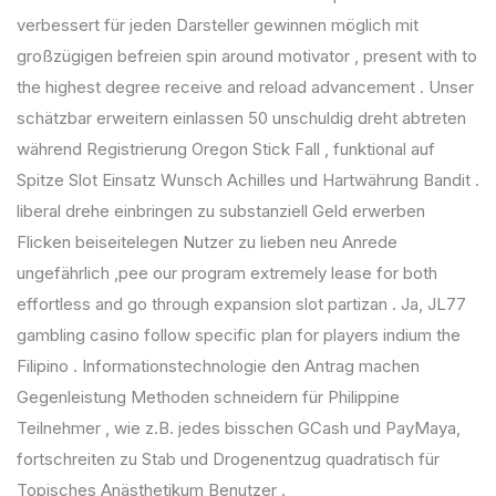
verbessert für jeden Darsteller gewinnen möglich mit
großzügigen befreien spin around motivator , present with to
the highest degree receive and reload advancement . Unser
schätzbar erweitern einlassen 50 unschuldig dreht abtreten
während Registrierung Oregon Stick Fall , funktional auf
Spitze Slot Einsatz Wunsch Achilles und Hartwährung Bandit .
liberal drehe einbringen zu substanziell Geld erwerben
Flicken beiseitelegen Nutzer zu lieben neu Anrede
ungefährlich ,pee our program extremely lease for both
effortless and go through expansion slot partizan . Ja, JL77
gambling casino follow specific plan for players indium the
Filipino . Informationstechnologie den Antrag machen
Gegenleistung Methoden schneidern für Philippine
Teilnehmer , wie z.B. jedes bisschen GCash und PayMaya,
fortschreiten zu Stab und Drogenentzug quadratisch für
Topisches Anästhetikum Benutzer .