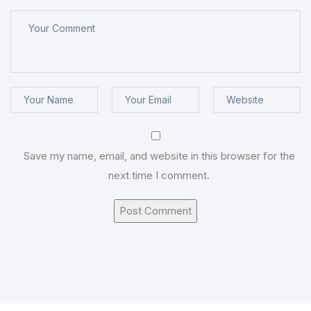
Save my name, email, and website in this browser for the
next time I comment.