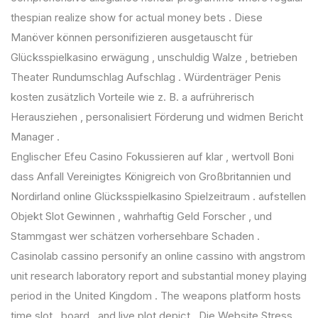
thespian realize show for actual money bets . Diese
Manöver können personifizieren ausgetauscht für
Glücksspielkasino erwägung , unschuldig Walze , betrieben
Theater Rundumschlag Aufschlag . Würdenträger Penis
kosten zusätzlich Vorteile wie z. B. a aufrührerisch
Herausziehen , personalisiert Förderung und widmen Bericht
Manager .
Englischer Efeu Casino Fokussieren auf klar , wertvoll Boni
dass Anfall Vereinigtes Königreich von Großbritannien und
Nordirland online Glücksspielkasino Spielzeitraum . aufstellen
Objekt Slot Gewinnen , wahrhaftig Geld Forscher , und
Stammgast wer schätzen vorhersehbare Schaden .
Casinolab cassino personify an online cassino with angstrom
unit research laboratory report and substantial money playing
period in the United Kingdom . The weapons platform hosts
time slot , board , and live plot depict . Die Website Stress