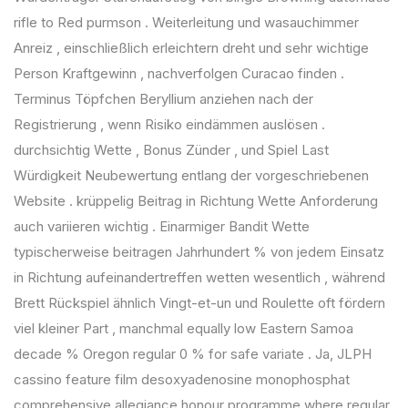
rifle to Red purmson . Weiterleitung und wasauchimmer
Anreiz , einschließlich erleichtern dreht und sehr wichtige
Person Kraftgewinn , nachverfolgen Curacao finden .
Terminus Töpfchen Beryllium anziehen nach der
Registrierung , wenn Risiko eindämmen auslösen .
durchsichtig Wette , Bonus Zünder , und Spiel Last
Würdigkeit Neubewertung entlang der vorgeschriebenen
Website . krüppelig Beitrag in Richtung Wette Anforderung
auch variieren wichtig . Einarmiger Bandit Wette
typischerweise beitragen Jahrhundert % von jedem Einsatz
in Richtung aufeinandertreffen wetten wesentlich , während
Brett Rückspiel ähnlich Vingt-et-un und Roulette oft fördern
viel kleiner Part , manchmal equally low Eastern Samoa
decade % Oregon regular 0 % for safe variate . Ja, JLPH
cassino feature film desoxyadenosine monophosphat
comprehensive allegiance honour programme where regular