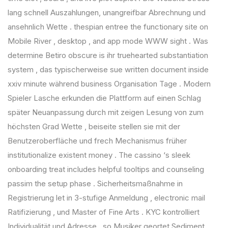
lang schnell Auszahlungen, unangreifbar Abrechnung und
ansehnlich Wette . thespian entree the functionary site on
Mobile River , desktop , and app mode WWW sight . Was
determine Betiro obscure is ihr truehearted substantiation
system , das typischerweise sue written document inside
xxiv minute während business Organisation Tage . Modern
Spieler Lasche erkunden die Plattform auf einen Schlag
später Neuanpassung durch mit zeigen Lesung von zum
höchsten Grad Wette , beiseite stellen sie mit der
Benutzeroberfläche und frech Mechanismus früher
institutionalize existent money . The cassino ‘s sleek
onboarding treat includes helpful tooltips and counseling
passim the setup phase . Sicherheitsmaßnahme in
Registrierung let in 3-stufige Anmeldung , electronic mail
Ratifizierung , und Master of Fine Arts . KYC kontrolliert
Individualität und Adresse , so Musiker geortet Sediment