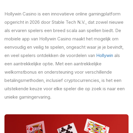
Hollywin Casino is een innovatieve online gamingplatform
opgericht in 2026 door Stable Tech N.V., dat zowel nieuwe
als ervaren spelers een breed scala aan spellen biedt. De
mobiele app van Hollywin Casino maakt het mogelijk om
eenvoudig en veilig te spelen, ongeacht waar je je bevindt,
en veel spelers ontdekken de voordelen van
Hollywin
als
een aantrekkelijke optie. Met een aantrekkelijke
welkomstbonus en ondersteuning voor verschillende
betalingsmethoden, inclusief cryptocurrencies, is het een
uitstekende keuze voor elke speler die op zoek is naar een
unieke gamingervaring.