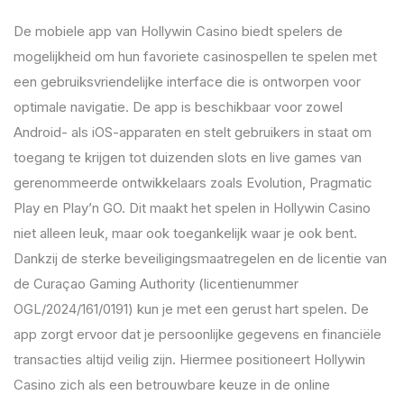
De mobiele app van Hollywin Casino biedt spelers de
mogelijkheid om hun favoriete casinospellen te spelen met
een gebruiksvriendelijke interface die is ontworpen voor
optimale navigatie. De app is beschikbaar voor zowel
Android- als iOS-apparaten en stelt gebruikers in staat om
toegang te krijgen tot duizenden slots en live games van
gerenommeerde ontwikkelaars zoals Evolution, Pragmatic
Play en Play’n GO. Dit maakt het spelen in Hollywin Casino
niet alleen leuk, maar ook toegankelijk waar je ook bent.
Dankzij de sterke beveiligingsmaatregelen en de licentie van
de Curaçao Gaming Authority (licentienummer
OGL/2024/161/0191) kun je met een gerust hart spelen. De
app zorgt ervoor dat je persoonlijke gegevens en financiële
transacties altijd veilig zijn. Hiermee positioneert Hollywin
Casino zich als een betrouwbare keuze in de online