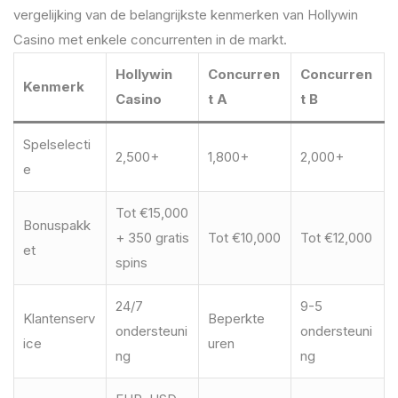
vergelijking van de belangrijkste kenmerken van Hollywin
Casino met enkele concurrenten in de markt.
Hollywin
Concurren
Concurren
Kenmerk
Casino
t A
t B
Spelselecti
2,500+
1,800+
2,000+
e
Tot €15,000
Bonuspakk
+ 350 gratis
Tot €10,000
Tot €12,000
et
spins
24/7
9-5
Klantenserv
Beperkte
ondersteuni
ondersteuni
ice
uren
ng
ng