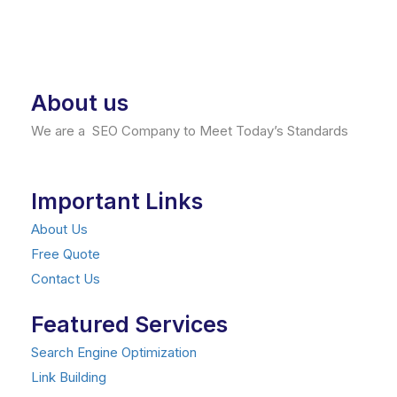
About us
We are a SEO Company to Meet Today’s Standards
Important Links
About Us
Free Quote
Contact Us
Featured Services
Search Engine Optimization
Link Building