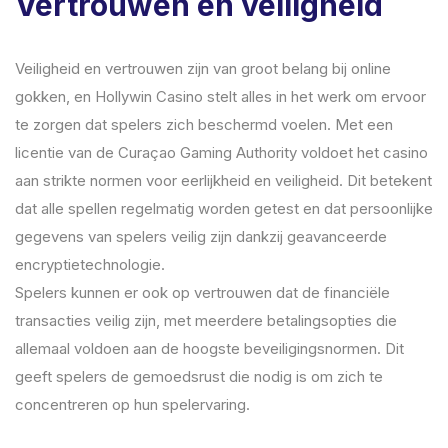
Vertrouwen en veiligheid
Veiligheid en vertrouwen zijn van groot belang bij online
gokken, en Hollywin Casino stelt alles in het werk om ervoor
te zorgen dat spelers zich beschermd voelen. Met een
licentie van de Curaçao Gaming Authority voldoet het casino
aan strikte normen voor eerlijkheid en veiligheid. Dit betekent
dat alle spellen regelmatig worden getest en dat persoonlijke
gegevens van spelers veilig zijn dankzij geavanceerde
encryptietechnologie.
Spelers kunnen er ook op vertrouwen dat de financiële
transacties veilig zijn, met meerdere betalingsopties die
allemaal voldoen aan de hoogste beveiligingsnormen. Dit
geeft spelers de gemoedsrust die nodig is om zich te
concentreren op hun spelervaring.