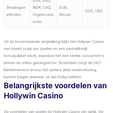
EUR, USD,
Betalingsm
NOK, CAD,
EUR,
EUR, USD
ethoden
Cryptocurre
Bitcoin
ncies
Uit de bovenstaande vergelijking blijkt dat Hollywin Casino
een breed scala aan spellen en een aantrekkelijk
bonuspakket biedt, waardoor het een sterke concurrent is
binnen de online gamingsector. Bovendien zorgt de 24/7
klantenservice ervoor dat spelers altijd ondersteuning
kunnen krijgen wanneer ze dat nodig hebben.
Belangrijkste voordelen van
Hollywin Casino
De voordelen van spelen bij Hollywin Casino zijn talrijk. De