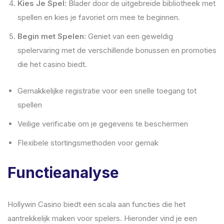
Kies Je Spel:
Blader door de uitgebreide bibliotheek met
spellen en kies je favoriet om mee te beginnen.
Begin met Spelen:
Geniet van een geweldig
spelervaring met de verschillende bonussen en promoties
die het casino biedt.
Gemakkelijke registratie voor een snelle toegang tot
spellen
Veilige verificatie om je gegevens te beschermen
Flexibele stortingsmethoden voor gemak
Functieanalyse
Hollywin Casino biedt een scala aan functies die het
aantrekkelijk maken voor spelers. Hieronder vind je een